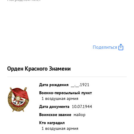
истребителями противника. Своей отличной
боевой работой Захаров хорошо помог нашим
наземным войскам в прорыве обороны
противника на пршенском направлении.
выполнение СССР 50 успешное ...»
Поделиться
Орден Красного Знамени
Дата рождения
__.__.1921
Военно-пересыльный пункт
1 воздушная армия
Дата документа
10.07.1944
Воинское звание
майор
Кто наградил
1 воздушная армия