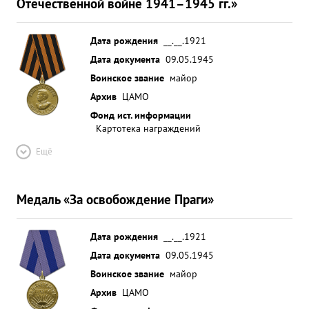
Отечественной войне 1941–1945 гг.»
Захаров разбил одну автомашину. ...»
Дата рождения
__.__.1921
Дата документа
09.05.1945
Воинское звание
майор
Архив
ЦАМО
Фонд ист. информации
Картотека награждений
Ещё
Медаль «За освобождение Праги»
Дата рождения
__.__.1921
Дата документа
09.05.1945
Воинское звание
майор
Архив
ЦАМО