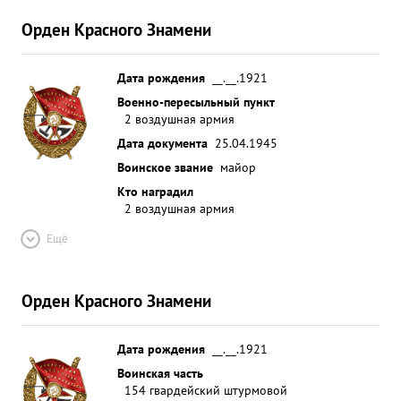
нападений истребителей Своей самоотверженной
Орден Красного Знамени
работой он помогает наземным войскам в
успешном продвижении вперед. боевого вылета
после награждения. за ...»
Дата рождения
__.__.1921
Военно-пересыльный пункт
2 воздушная армия
Дата документа
25.04.1945
Воинское звание
майор
Кто наградил
2 воздушная армия
Ещё
Орден Красного Знамени
Дата рождения
__.__.1921
Воинская часть
154 гвардейский штурмовой