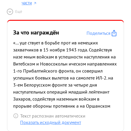
части
Ещё
За что награждён
Поделиться
«... уце ствует в борьбе прот ив немецких
захватчиков в 15 ноября 1943 года. Содействуя
назе мным войскам в успешности наступления на
Витебском и Новосокольн ическом направлениях
1-го Прибалтийского фронта, он совершил
успешных боевых вылетов на самолете ИЛ-2. на
3-ем Белорусском фронте за четыре дня
наступательных операций младший лейтенант
Захаров, содействуя наземным войскам в
прорыве обороны противник а на Оршанском
направлении и в ликвидации окруженной
Текст распознан автоматически
группировки противника южнее г. Витебск,
Показать исходный документ
совершил 7 успешных боевых вылета. в бою