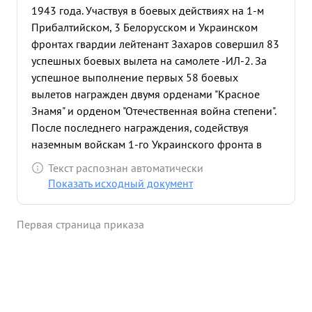
1943 года. Участвуя в боевых действиях на 1-м
Прибалтийском, 3 Белорусском и Украинском
фронтах гвардии лейтенант Захаров совершил 83
успешных боевых вылета на самолете -ИЛ-2. За
успешное выполнение первых 58 боевых
вылетов награжден двумя орденами "Красное
Знамя" и орденом "Отечественная война степени".
После последнего награждения, содействуя
наземным войскам 1-го Украинского фронта в
успешном проведении наступател ьных операций
Текст распознан автоматически
при ликвидации войск противника, окруженных в
Показать исходный документ
районе г Бреслау, а так же содействуя наземным
войскам фронта в прорыве обороны противника
Первая страница приказа
на Дрезденском направлении, гвардии лейтенант
Захаров совершил еще 25 успешных боевых
вылетов на самолете ИЛ-2, нанеся значительный
урон живой силе и технике противника. Смелый
решительный и волевой летчик, умело
выполняющий боевые задания. 28 марта 1945