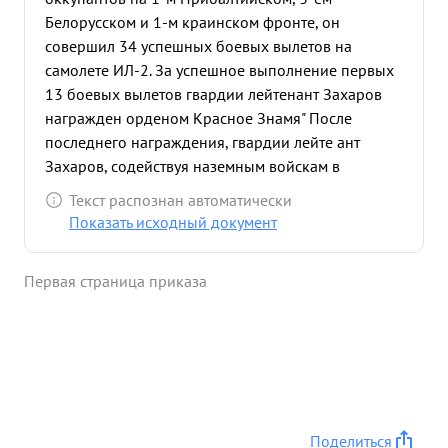
Белорусском и 1-м краинском фронте, он
совершил 34 успешных боевых вылетов на
самолете ИЛ-2. За успешное выполнение первых
13 боевых вылетов гвардии лейтенант Захаров
награжден орденом Красное Знамя" После
последнего награждения, гвардии лейте ант
Захаров, содействуя наземным войскам в
Белорусского и 1 Украинского фронтов в
Текст распознан автоматически
успешном проведении наступательных операций,
Показать исходный документ
совершил 21 боевой вылет на самолете ИЛ-2. В
бою смел, решителен и отважен. Точным
Первая страница приказа
бомбометанием и пулеметно-пушечным огнем, он
беспощадно уничтожает живую силу и технику
противника. 16 и 17 августа 1944 года Захаров
участвовал в налетах на аэродром противника
Лиги" /3-й Белорусский фронт/. Несмотря на
сильное противодействие зенитной артиллерии и
истребителей противника, оба раза группа
Поделиться