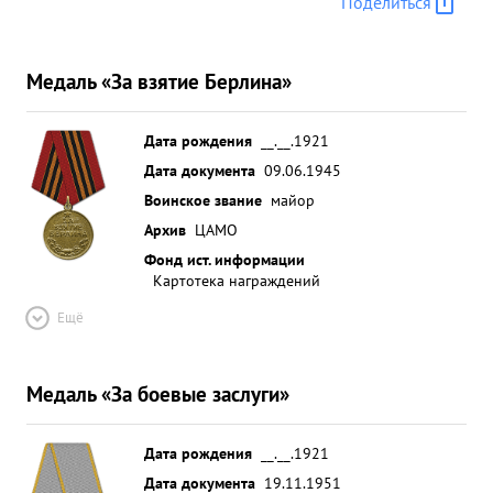
Поделиться
благодаря чему группа не понесла потерь и
отлично выполнила боевое задание: В
воздушных боях смел, решителен хладнокровен,
Медаль «За взятие Берлина»
умело использует мощный лобовой огонь
самолета ИЛ-2 для отражения атак истребителей
противника. ...»
Дата рождения
__.__.1921
Дата документа
09.06.1945
Воинское звание
майор
Архив
ЦАМО
Фонд ист. информации
Картотека награждений
Ещё
Медаль «За боевые заслуги»
Дата рождения
__.__.1921
Дата документа
19.11.1951