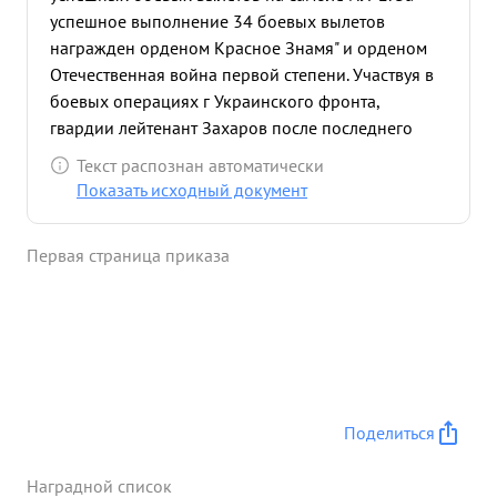
успешное выполнение 34 боевых вылетов
награжден орденом Красное Знамя" и орденом
Отечественная война первой степени. Участвуя в
боевых операциях г Украинского фронта,
гвардии лейтенант Захаров после последнего
награждения совершил 24 успешных боевых
Текст распознан автоматически
вылета на самолете ИЛ-2. Смелый, решительный и
Показать исходный документ
инициативный летчик Захаров точным
прицельным огнем беспощадно уничтожает
Первая страница приказа
живую силу и технику противника. 1 марта 1945
года в составе 8 самолетов ИЛ-2 Захаров
выполнял боевое задание по ликвидации войск
противника, окруженных в г. Бреслау. В составе
группы он сделал 14 заходов на цель, в течение
длительного времени держала под огневым
воздействием артиллерию противника,
Поделиться
мешавшую продвижению наземных войск.
Станция наведения дала отличную оценку работе
Наградной список