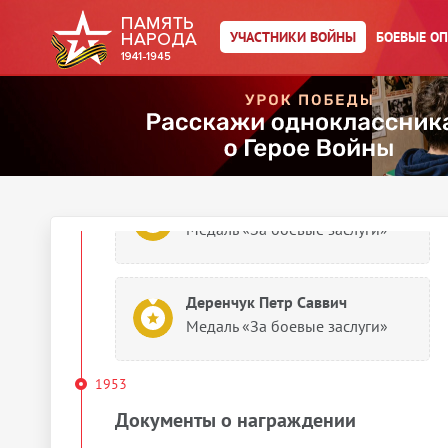
Деренчук Петр Саввич
УЧАСТНИКИ ВОЙНЫ
БОЕВЫЕ О
Медаль «За оборону Кавказа»
1949
Документы о награждении
Деренчук Петр Саввич
Медаль «За боевые заслуги»
Деренчук Петр Саввич
Медаль «За боевые заслуги»
1953
Документы о награждении