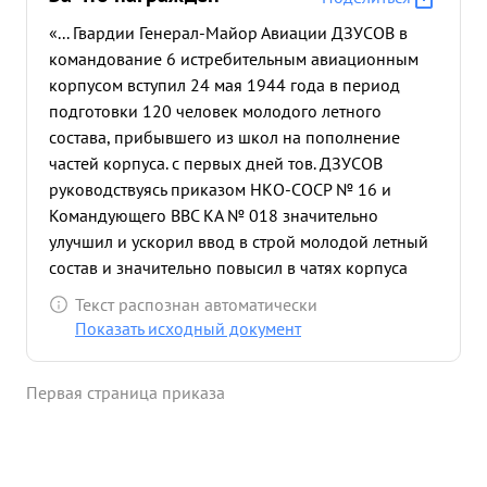
«... Гвардии Генерал-Майор Авиации ДЗУСОВ в
командование 6 истребительным авиационным
корпусом вступил 24 мая 1944 года в период
подготовки 120 человек молодого летного
состава, прибывшего из школ на пополнение
частей корпуса. с первых дней тов. ДЗУСОВ
руководствуясь приказом НКО-СОСР № 16 и
Командующего ВВС КА № 018 значительно
улучшил и ускорил ввод в строй молодой летный
состав и значительно повысил в чатях корпуса
дисциплину и боеспособность летного состава. в
Текст распознан автоматически
период летних наступательных операции 1
Показать исходный документ
Белорусского фронта гвардии генерал-майор
авиации ДЗУСОВ умело и тактически грамотно
Первая страница приказа
строил боевую работу корпуса, хорошо
организовал взаимодействие истребителей
своего корпуса с другими родами авиации и
наземными войсками используя при этом все