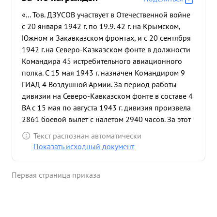
«... Тов. ДЗУСОВ участвует в Отечественной войне
с 20 января 1942 г. по 19.9. 42 г. на Крымском,
Южном и Закавказском фронтах, и с 20 сентября
1942 г.на Северо-Казказском фонте в должности
Командира 45 истребительного авиационного
полка. С 15 мая 1943 г. назначен Командиром 9
ГИАД 4 Воздушной Армии. За период работы
дивизии на Северо-Кавказском фонте в составе 4
ВА с 15 мая по августа 1943 г. дивизия произвела
2861 боевой вылет с налетом 2940 часов. За этот
же период произведено 202 воздушных боях и
Текст распознан автоматически
сбито 172 с-та пр-ка. За период миусской
Показать исходный документ
операции на Южном фронте по освобождению
Донбасса с 1.8 по 8.9.43г. дивизия произвела
Первая страница приказа
2819 боевых выле тов с налетом 2700 часов.
Проведено 122 воздушных боях и сбито 187 с-
тов пр-ка. За период Отече ственной войны лично
т. ДЗУСОВ имеет 83 боевых вылета с налетом 75