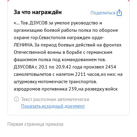
За что награждён
Поделиться
«... Тов. ДЗУСОВ за умелое руководство и
организацию боевой работы полка по обороне
охране гор.Севастополя награжден орде-
ЛЕНИНА. За период боевых действий на фронтах
Отечественной воины в борьбе с германским
фашизмом полка под командованием тов.
ДЗУСОВА с 20.1 по 20.9.42 года произвел 2454
самолетовылетов с налетом 2211 часов,из них: на
штурмовку мотомехчасте транспортов.
аэродромов противника 239,на разведку войск
противника- 443 ,сопровождение
Текст распознан автоматически
бомбардировщиков - 291 ,на разведку погоды -9
Показать исходный документ
прикрытие своих войск - 156 прикрытие портов и
транспортов 220, Прикрытие объектов - 16
Первая страница приказа
прикрытие аэродромов - 262 прикрытие
штурмовой истребительной авиации 126