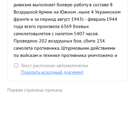
дивизия выполняет боевую работу в составе 8
Воздушной Армии на Южном ,ныне 4 Украинском
фронте и за период август 1943г. - февраль 1944
года всего произвела 6369 боевых
самолетовылетов с налетом 5407 часов.
Проведено 202 воздушных боя, сбито 234
самолета противника. Штурмовыми действиями
по войскам и технике противника уничтожено и
повреждено : паравозов- 42, автомашин- 126
Текст распознан автоматически
подвод- 34, ж.д. эшелонов- 1.ж.д. вагонов- 12
Показать исходный документ
потоплено катеров- 2 барж- 1, рассеяно и
уничтожено до 500 солдат и офицеров
Первая страница приказа
противника. За успешные боевые действия частей
дивизии по освобождению Донбасса и гор.
Мариуполь приказом Верховного
Главнокомандующего Гвардейской
истребительной авиационной дивизии присвоено
собственное наименование "МАРИУПОЛЬСКАЯ"
После последнего награждения тов. ДЗУСОВА