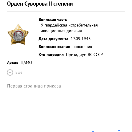
по воспитанию личного состава ,умелое
Орден Суворова II степени
руководство боевой работой полка и личную
боевую 4 работу на фронтах Отечественной
Воинская часть
воины в борьбе немецкими захватчиками -
9 гвардейская истребительная
достоин награждения - орденом "КРАСНОЕ
авиационная дивизия
ЗНАМЯ". ...»
Дата документа
17.09.1943
Воинское звание
полковник
Кто наградил
Президиум ВС СССР
Архив
ЦАМО
Ещё
Первая страница приказа