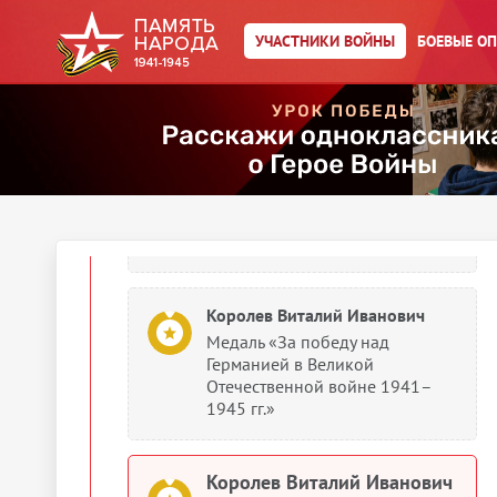
Орден Красного Знамени
УЧАСТНИКИ ВОЙНЫ
БОЕВЫЕ О
1945
Документы о награждении
Королев Виталий Иванович
Герой Советского Союза (Орден
Ленина и медаль «Золотая
звезда»)
Королев Виталий Иванович
Медаль «За победу над
Германией в Великой
Отечественной войне 1941–
1945 гг.»
Королев Виталий Иванович