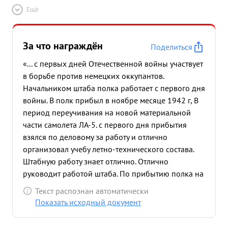
Ещё
За что награждён
Поделиться
«... с первых дней Отечественной войны участвует
в борьбе против немецких оккупантов.
Начальником штаба полка работает с первого дня
войны. В полк прибыл в ноябре месяце 1942 г, В
период переучивания на новой материальной
части самолета ЛА-5. с первого дня прибытия
взялся по деловому за работу и отлично
организовал учебу летно-технического состава.
Штабную работу знает отлично. Отлично
руководит работой штаба. По прибытию полка на
действующий аэродром отлично провел работу
Текст распознан автоматически
по организации командного пункта полка и
Показать исходный документ
эскадрилий. Умело организует все занятия с
летным составом по тактике и сам отлично