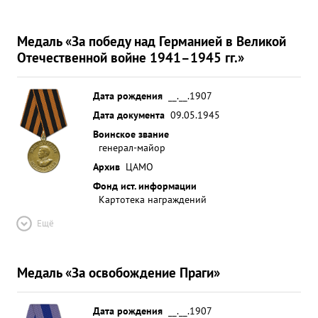
сколочен и способен оказать необходимую
помощь командиру части в руководстве учебно-
боевой подготовки. Умеет прав авильно
Медаль «За победу над Германией в Великой
нацеливать личный состав на выполнение любой
Отечественной войне 1941–1945 гг.»
задачи, поставле нной вышестоящим
командованием. Лично дисциплинирован. Строг и
Дата рождения
__.__.1907
требователен. Пользуется авторитетом среди
Дата документа
09.05.1945
личного состава. ВЫВОД: За отличное
Воинское звание
руководство, хорошую организацию боевой
генерал-майор
работы и за достигнутые успехи полка, достоин
Архив
ЦАМО
...»
Фонд ист. информации
Картотека награждений
Ещё
Медаль «За освобождение Праги»
Дата рождения
__.__.1907