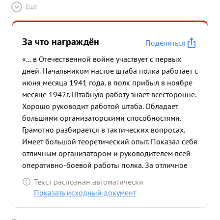
своевременно оформлял боевые донесения и
Ещё
оперативные сводки, представлял их в штаб
дивизии В эти дни он все свои силы способности
для отличного обеспечения боевой работы
За что награждён
Поделиться
полка, выполнения поставленных заотдавал дач.
Тов. Калашников приложил много усилий с
«... в Отечественной войне участвует с первых
большим желанием и любовью оформил историю
дней. Начальником настое штаба полка работает с
полка и книгу Героев Советского Союза, Строг
июня месяца 1941 года. в полк прибыл в ноябре
Дисциплинирован и требователен. Умеет
месяце 1942г. Штабную работу знает всесторонне.
правильно нацеливать личный состав на
Хорошо руководит работой штаба. Обладает
выполнение любой задачи, поставленной
большими организаторскими способностями.
вышестоящим командованием. Пользуется
Грамотно разбирается в тактических вопросах.
большим авторитетом среди личного состава
Имеет большой теоретический опыт. Показал себя
части. ...»
отличным организатором и руководителем всей
оперативно-боевой работы полка. За отличное
руководство, хорошую организацию, в июне
Текст распознан автоматически
1944г. награжден орденом Отечестве нной войны
Показать исходный документ
1 степени. После последней правительственной
награды он с еще большим желанием,