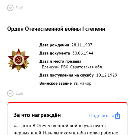
боях летчиками полка сбито 20 самолетов
Ещё
противника. Дисциплинирован требователен к
себе и всему личному составу полка. Умеет
Орден Отечественной войны I степени
нацеливать личный состав части на любую
поставленную боевую задачу вышестоящими
штабами. ...»
Дата рождения
28.11.1907
Дата документа
30.06.1944
Дата и место призыва
Еланский РВК, Саратовская обл.
Дата поступления на службу
10.12.1929
Воинское звание
гв. майор
Ещё
За что награждён
Поделиться
«... этого В Отечественной войне участвует с
первых дней. Начальником штаба полка работает