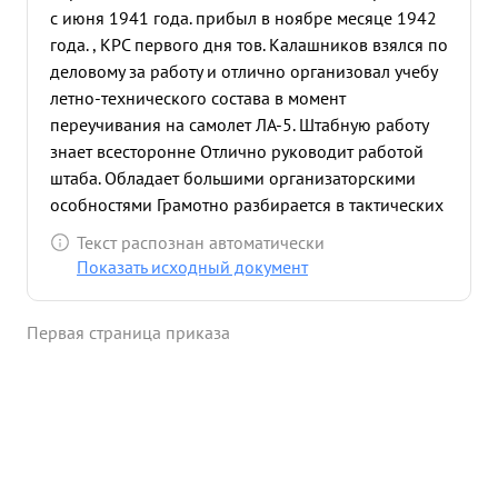
с июня 1941 года. прибыл в ноябре месяце 1942
года. , КРС первого дня тов. Калашников взялся по
деловому за работу и отлично организовал учебу
летно-технического состава в момент
переучивания на самолет ЛА-5. Штабную работу
знает всесторонне Отлично руководит работой
штаба. Обладает большими организаторскими
особностями Грамотно разбирается в тактических
вопросах Имеет большой теоретический уровень
Текст распознан автоматически
и практический опыт Умело проводит занятия и
Показать исходный документ
лекции с летным составом. Показал себя
отличным организат За и руководите лем всей
Первая страница приказа
оперативно- боевой работы полка. боевые успехи
полка умелое руководство 1943 боевой работой
части на ражден орденом Красной Звезды в году.
Четко и правильно ставит боевые 14 задачи 1943
летному составу. июня года, получив задачу на
разведку для обнаружения засады истребителей