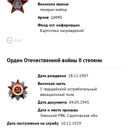
Воинское звание
уничтожено на аэродромах противника Умело
генерал-майор
организовал контроль и исполнение приказов и
Архив
ЦАМО
указаний. Дисциплина в штабе поставлена на
Фонд ист. информации
высокую ступень. Во всех случаях
Картотека награждений
перебазирования хорошо организует переброску
личного состава и матчасти. Умело организует
Ещё
отправку и встречу В летных эшелонов
Белгородском на Изюмском период
Орден Отечественной войны II степени
напряженных боев на 40 направлении и участке
фронта полк производил от до 80 боевых
самолет овылетов в день с непрерывными
Дата рождения
28.11.1907
воздушными боями В этот период тов.
Воинская часть
Калашников своей умелой организацией и
5 гвардейский истребительный
правильной постановкой задач сумел отлично
авиационный полк
обеспечить своевременно боевые вылеты,
Дата документа
04.05.1945
подготовку к ним, создал возможность вести
Дата и место призыва
нормальную боевую работу части. Лично
Эленский РВК, Саратовская обл.
производил опрос летчиков, грамотно и
Дата поступления на службу
10.12.1929