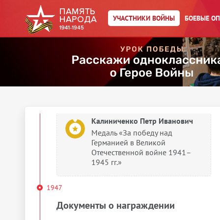
Медаль «За победу над
УЧАСТНИКИ ВОЙНЫ
БОЕВЫЕ О
Германией в Великой
Отечественной войне 1941–
1945 гг.»
Калиниченко Петр Иванович
Медаль «За оборону Москвы»
Калиниченко Петр Иванович
Медаль «За победу над
Германией в Великой
Отечественной войне 1941–
1945 гг.»
1947
Документы о награждении