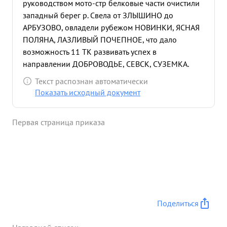
руководством мото-стр белковые части очистили
западный берег р. Свела от ЗЛЫШИНО до
АРБУЗОВО, овладели рубежом НОВИНКИ, ЯСНАЯ
ПОЛЯНА, ЛАЗЛИВЫЙ ПОЧЕПНОЕ, что дало
возможность 11 ТК развивать успех в
направлении ДОБРОВОДЬЕ, СЕВСК, СУЗЕМКА.
Штаб 11 тк в тяжелых условиях бездорожья и
Текст распознан автоматически
большого отрыва боевого эшелона от стрелковых
Показать исходный документ
частей 2 ТА справился со своими обязанностями
по Управлению соединениями корпуса и
Первая страница приказа
своевременной информацией штарма 2 ТА о ходе
боев. ...»
Поделиться