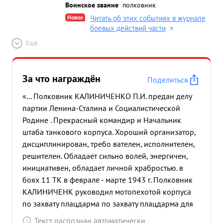
Воинское звание
полковник
Новое
Читать об этих событиях в журнале
боевых действий части
Ещё
За что награждён
Поделиться
«... Полковник КАЛИНИЧЕНКО П.И. предан делу
партии Ленина-Сталина и Социалистической
Родине . Прекрасный командир и Начальник
штаба танкового корпуса. Хороший организатор,
дисциплинирован, требо вателен, исполнителен,
решителен. Обладает сильно волей, энергичен,
инициативен, обладает личной храбростью. в
боях 11 ТК в феврале - марте 1943 г. Полковник
КАЛИНИЧЕНК руководил мотопехотой корпуса
по захвату плацдарма по захвату плацдарма для
действий 11 ТК Южнее гор. Дмитриев Льговский и
Текст распознан автоматически