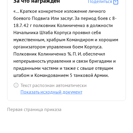
За что награждён
Поделиться
«... Краткое конкретное изложение личного
боевого Подвига Или заслуг. За период боев с 8-
18.7. 42 г полковник Колиниченко в должности
Начальника Штаба Корпуса проявил себя
мужественным, храбрым Командиром и хорошим
организатором управления боем Корпуса.
Полковник Колиниченко %. П. И. обеспечил
непрерывность управления и связи бригадами и
приданными частями и также с свыше отвущим
штабом и Командованием 5 танковой Армии.
Полковник Колиниченко лично Неоднократно
Текст распознан автоматически
присудствовал на различных участках поля боя и
Показать исходный документ
мужеством Хробростью показывал личный
пример бойцам и ко- Мандирам подразделений и
Первая страница приказа
частям. 12 7.42 г. руководил боем За переправу
села Перекоповка, и под сильным огнем
противника организовал оборону переправы на
рубеже: река Кобалья Снова 16. 7. 42 г. Также