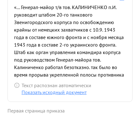
«... Генерал-майор т/в тов. КАЛИНИЧЕНКО п.И.
руководит штабом 20-го танкового
Звенигородского корпуса по освобождению
крайны от немецких захватчиков с 10.9. 1943
года в составе южного фронта и с ноября месяца
1943 года в составе 2-го украинского фронта.
Штаб как орган управления командира корпуса
под руководством Генерал-майора тов.
Калиниченко работал безотказно. так было во
время прорыва укрепленной полосы противника
на рубеже реки молочная, действий корпуса на
Текст распознан автоматически
Криворожском направлении, действий корпуса
Показать исходный документ
по окружению, разгрому группировки
противника севернее звенигородка пола. За
Первая страница приказа
умелое руководство штабом по обеспечению
выполнения боевой задачи 20 ТЗК, результате
чего корпус вклинился в глубину обороны
противника на 85 км. занял города Шпола и