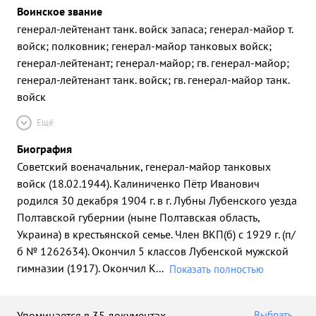
Воинское звание
генерал-лейтенант танк. войск запаса; генерал-майор т.
войск; полковник; генерал-майор танковых войск;
генерал-лейтенант; генерал-майор; гв. генерал-майор;
генерал-лейтенант танк. войск; гв. генерал-майор танк.
войск
Ещё
Биография
Советский военачальник, генерал-майор танковых
войск (18.02.1944). Калиниченко Пётр Иванович
родился 30 декабря 1904 г. в г. Лубны Лубенского уезда
Полтавской губернии (ныне Полтавская область,
Украина) в крестьянской семье. Член ВКП(б) с 1929 г. (п/
б № 1262634). Окончил 5 классов Лубенской мужской
гимназии (1917). Окончил К
...
Показать полностью
Упоминается в 35 документах
Выбрать