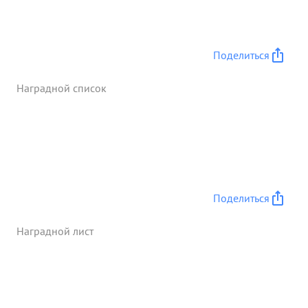
организовал совместные действия танков, пехоты
артиллерии, в боях За село Перекоповку Озерки,
район выс. 214.6. ...»
Поделиться
Наградной список
Поделиться
Наградной лист