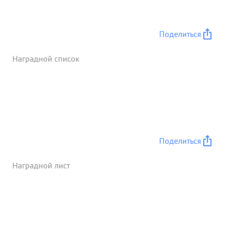
звенигородка, 5 жел. дор. станций, до 40
населенных пунктов. отбил ряд ожесточенных
контратак противника, удержав занятое за собой,
Поделиться
чем обеспечил соединение с частями 1-го
краинского фронта и разгром окруженной
Наградной список
группировки противника в районе корсунь-
Невченновский, достоин награждения орденом
20 ...»
Поделиться
Наградной лист