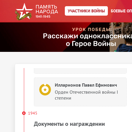
Илларионов Павел Ефимович
Именной список части
УЧАСТНИКИ ВОЙНЫ
БОЕВЫЕ О
1943
Документы о награждении
Илларионов Павел Ефимович
Орден Отечественной войны I
степени
Илларионов Павел Ефимович
Орден Отечественной войны I
степени
1945
Документы о награждении