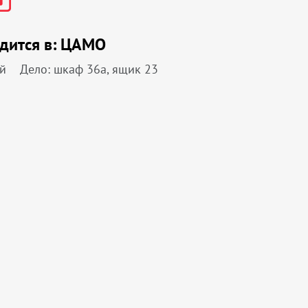
дится в:
ЦАМО
й
Дело: шкаф 36а, ящик 23