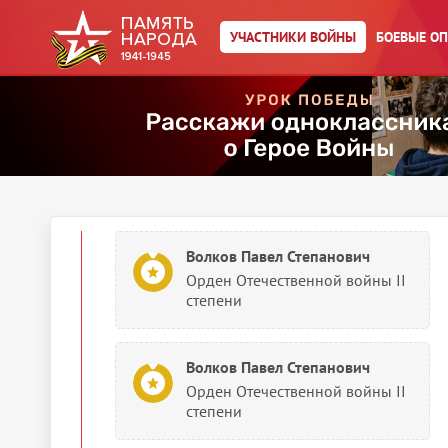
Орден Красной Звезды
УЧАСТНИКИ ВОЙНЫ
БОЕВЫЕ О
Волков Павел Степанович
Орден Красной Звезды
1944
Документы о награждении
Волков Павел Степанович
Орден Отечественной войны II
степени
Волков Павел Степанович
Орден Отечественной войны II
степени