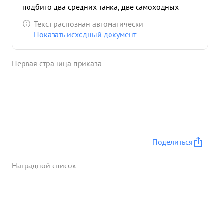
подбито два средних танка, две самоходных
пушки "Фердинанд". После овладения районным
Текст распознан автоматически
центром УТОРГОШ дивизия под командова нием
Показать исходный документ
ВЛАДИМИРОВА продолжает преследовать войска
противника. по ...»
Первая страница приказа
Поделиться
Наградной список