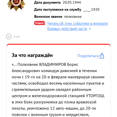
неотрывно преследовал отступающего
Дата документа
20.05.1944
противника отбивая все контратаки, прочно
Дата поступления на службу
__.__.1920
закрепившись на занятых рубежах. ...»
Воинское звание
полковник
Новое
Читать об этих событиях в журнале
боевых действий части
Ещё
За что награждён
Поделиться
«... Полковник ВЛАДИМИРОВ Борис
Александрович командуя дивизией в течении
ночи с 19-го на 20-е февраля маневрируя своими
частями, освободил восемь населенных пунктов и
стремительным ударом овладел районным
центром и железнодорожной станцией УТОРГОШ.
в этих боях разгромлена до полка вражеской
пехоты, уничтожено 12 авто-машин, до 20-ти
повозок с военным грузом и имуществом,