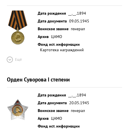
развивая в последующие дни успех, вышли на р
Шпрее, которую с малыми потерями форсировали
Дата рождения
__.__.1894
на широком фронте, обеспечив тем самым
Дата документа
09.05.1945
развитие успеха соседним армиям При
Воинское звание
генерал
проведении наступательной операции тов.
Архив
ЦАМО
МАЛАНДИН четко руководил штабом армии , и
Фонд ист. информации
умело организовав управление войсками добился
Картотека награждений
свое временного и четкого выполнения частями и
Ещё
соединениями армии приказов Военного Совета.
...»
Орден Суворова I степени
Дата рождения
__.__.1894
Дата документа
20.05.1945
Воинское звание
генерал
Архив
ЦАМО
Фонд ист. информации