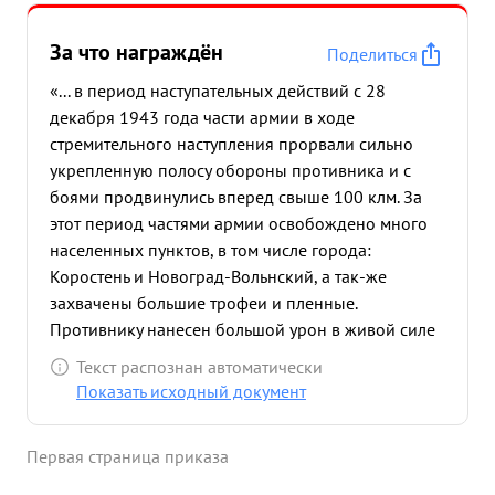
За что награждён
Поделиться
«... в период наступательных действий с 28
декабря 1943 года части армии в ходе
стремительного наступления прорвали сильно
укрепленную полосу обороны противника и с
боями продвинулись вперед свыше 100 клм. За
этот период частями армии освобождено много
населенных пунктов, в том числе города:
Коростень и Новоград-Вольнский, а так-же
захвачены большие трофеи и пленные.
Противнику нанесен большой урон в живой силе
и технике с наименьшими для армии потерями.
Текст распознан автоматически
Этому успешному наступлению частей армии
Показать исходный документ
содействовало прави льное и полное
взаимодействие всех родов войск,
Первая страница приказа
бесперебойная хорошо организованная связь
штаба с во йсками. взаимодей ...»