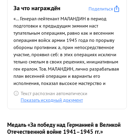
За что награждён
Поделиться
«... Генерал-лейтенант МАЛАНДИН в период
подготовки к предыдущим зимним наст
тупательным операциям, равно как и весенним
операциям войск армии 1945 года по прорыву
обороны противник а, прин непосредственное
участие, проявил себ: в этих операциях исключи
тельно смелым в своих решениях, инициативным
ген ералом. Тов. МАЛАНДИН, лично разрабатывая
план весенней операции и варианты его
исполнения, показал высокое мастерство и
умение организации взаимодействия артиллерии
Текст распознан автоматически
с пехотой и танк ами. Осуществление этого плана
Показать исходный документ
дал о свои отличные результаты в ходе развития
наступательной операции Благодаря умело
организованному взаимодействию всех родов
Медаль «За победу над Германией в Великой
войск армии, части армии прорвали глубоко
Отечественной войне 1941–1945 гг.»
эшелонированную оборону немцев на р Нейс е и,