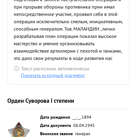
при прорыве обороны противника прин имал
непосредственное участие, проявил себя в этой
операции исключительно смелым, инициативным,
способным генералом. Тов. МАЛАНДИН ,лично
разрабатывая план операции показал высокое
мастерство и умение организовывать
взаимодействие артиллерии с пехотой и танками,
это дало свои результаты в ходе развития нас
тупательной операции. Благодаря талантливо
Текст распознан автоматически
организованному взаимодействию, войска ар мии
Показать исходный документ
прорвали три линии мощных укреплений
противника и в первые дни опера ции
разгромили 68 и 168 пехотные дивизии, 16 и 17
Орден Суворова I степени
танковые дивизии и 20-ю мотодивизию. В боях
уничтожено свыше 8 тысяч солдат и офицеров
противника, захваченов плен более 1000
Дата рождения
__.__.1894
человек
сожжено и подбито 94 танка, 120
Дата документа
06.04.1945
самоходных орудий, свыше 100 бронемашин и
Воинское звание
генерал