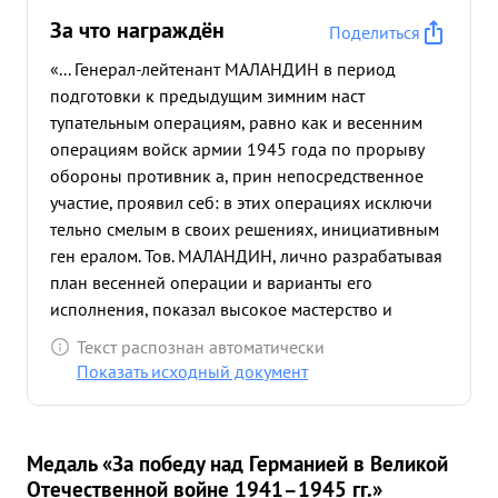
За что награждён
Поделиться
«... Генерал-лейтенант МАЛАНДИН в период
подготовки к предыдущим зимним наст
тупательным операциям, равно как и весенним
операциям войск армии 1945 года по прорыву
обороны противник а, прин непосредственное
участие, проявил себ: в этих операциях исключи
тельно смелым в своих решениях, инициативным
ген ералом. Тов. МАЛАНДИН, лично разрабатывая
план весенней операции и варианты его
исполнения, показал высокое мастерство и
умение организации взаимодействия артиллерии
Текст распознан автоматически
с пехотой и танк ами. Осуществление этого плана
Показать исходный документ
дал о свои отличные результаты в ходе развития
наступательной операции Благодаря умело
организованному взаимодействию всех родов
Медаль «За победу над Германией в Великой
войск армии, части армии прорвали глубоко
Отечественной войне 1941–1945 гг.»
эшелонированную оборону немцев на р Нейс е и,