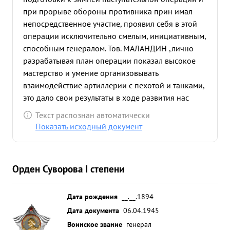
при прорыве обороны противника прин имал
непосредственное участие, проявил себя в этой
операции исключительно смелым, инициативным,
способным генералом. Тов. МАЛАНДИН ,лично
разрабатывая план операции показал высокое
мастерство и умение организовывать
взаимодействие артиллерии с пехотой и танками,
это дало свои результаты в ходе развития нас
тупательной операции. Благодаря талантливо
Текст распознан автоматически
организованному взаимодействию, войска ар мии
Показать исходный документ
прорвали три линии мощных укреплений
противника и в первые дни опера ции
разгромили 68 и 168 пехотные дивизии, 16 и 17
Орден Суворова I степени
танковые дивизии и 20-ю мотодивизию. В боях
уничтожено свыше 8 тысяч солдат и офицеров
противника, захваченов плен более 1000
Дата рождения
__.__.1894
человек
сожжено и подбито 94 танка, 120
Дата документа
06.04.1945
самоходных орудий, свыше 100 бронемашин и
Воинское звание
генерал