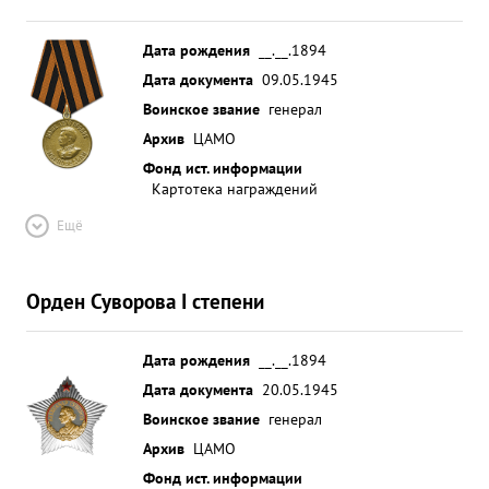
развивая в последующие дни успех, вышли на р
Шпрее, которую с малыми потерями форсировали
Дата рождения
__.__.1894
на широком фронте, обеспечив тем самым
Дата документа
09.05.1945
развитие успеха соседним армиям При
Воинское звание
генерал
проведении наступательной операции тов.
Архив
ЦАМО
МАЛАНДИН четко руководил штабом армии , и
Фонд ист. информации
умело организовав управление войсками добился
Картотека награждений
свое временного и четкого выполнения частями и
Ещё
соединениями армии приказов Военного Совета.
...»
Орден Суворова I степени
Дата рождения
__.__.1894
Дата документа
20.05.1945
Воинское звание
генерал
Архив
ЦАМО
Фонд ист. информации