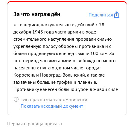
За что награждён
Поделиться
«... в период наступательных действий с 28
декабря 1943 года части армии в ходе
стремительного наступления прорвали сильно
укрепленную полосу обороны противника и с
боями продвинулись вперед свыше 100 клм. За
этот период частями армии освобождено много
населенных пунктов, в том числе города:
Коростень и Новоград-Вольнский, а так-же
захвачены большие трофеи и пленные.
Противнику нанесен большой урон в живой силе
и технике с наименьшими для армии потерями.
Текст распознан автоматически
Этому успешному наступлению частей армии
Показать исходный документ
содействовало прави льное и полное
взаимодействие всех родов войск,
Первая страница приказа
бесперебойная хорошо организованная связь
штаба с во йсками. взаимодей ...»