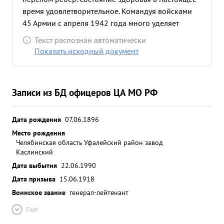
время удовлетворительное. Командуя войсками
45 Армии с апреля 1942 года много уделяет
внимания подготовке их путем личных выездов
Текст распознан автоматически
ввойска. Должности командующего войсками
Показать исходный документ
армии соответствует Засвою свыше 26-ти летнюю
службу в Красной Армии согласно Указа
Президиума Верховного Совета СССР от 4 июня
Записи из БД офицеров ЦА МО РФ
1944 года достоин награждения орденом Л ...»
Дата рождения
07.06.1896
Место рождения
Челябинская область Уфалейский район завод
Каслинский
Дата выбытия
22.06.1990
Дата призыва
15.06.1918
Воинское звание
генерал-лейтенант
Ещё