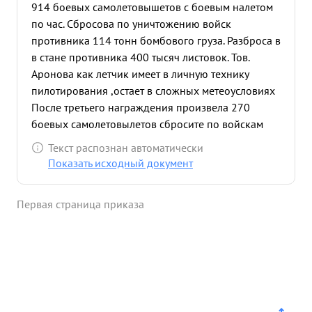
914 боевых самолетовышетов с боевым налетом
по час. Сбросова по уничтожению войск
противника 114 тонн бомбового груза. Разброса в
в стане противника 400 тысяч листовок. Тов.
Аронова как летчик имеет в личную технику
пилотирования ,остает в сложных метеоусловиях
После третьего награждения произвела 270
боевых самолетовылетов сбросите по войскам
против ника 3700 кг. бомбового груза. в
Текст распознан автоматически
результате точных бомбозых ударов было
Показать исходный документ
вызвано 43 сильных взрыва ,38 очагов пожара
уничтожено и повреждено два переправы
Первая страница приказа
противника 3 путеметных точки и 10 автомашин с
грузом.Данные пока заны неполные о только то,
что подвежано учету. эффективность бомбовых
ударов высокая.Та Так например:- В ночь в 13
ноября 1944 г. уничтожала войска противника в
пункте Глодово.В результате бомбовых ударов
вызвано два очего подора с черным густым