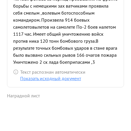
борьбы с немецкими зах ватчиками проявила
себя смелым ,волевым ботоспособным
командиром. Произвела 914 боевых
самолетовылетов на самолете По-2 боев налетом
1117 час. Имеет общий уничтожению войск
против ника 120 тонн бомбового груза.В
результате точных бомбовых ударов в стане врага
было вызвано сильных рывов 166 очагов пожара
Уничтожено 2 ск лада боеприпасами ,3
прожектор ора повреждено 3 переправы
Текст распознан автоматически
противника ,подав 4-х бата рей.Уничт ожено 8
Показать исходный документ
машин горючим и боеприпасами. Разбросано
боевых действий войскам показана противника
Наградной лист
далеко свыше по неполным 0,5 миллиона да
нным,а листовок. только Эффективность то, что
подлежало захватчиков Тов. учету. Аронова
принимала Кавказе самое Таманском активное
участие и Крымском разгрому островах Бело на