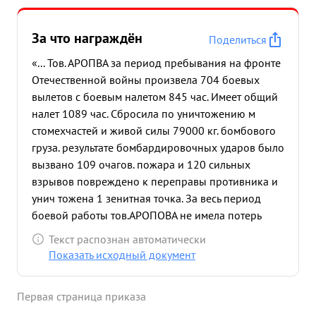
маневров вывела мшину из зоны огня, дестила
цели, сбросила бомбы точно в цель, что вызвав
За что награждён
Поделиться
один очаг пожара с сильными повторяющимися
взрывами, лейтенанта ПИСКАРЕВОЙ.
«... Тов. АРОПВА за период пребывания на фронте
подтверждается последующим ююэкипажем,
Отечественной войны произвела 704 боевых
Гвардии 5 силы бового следующим боевых
вылетов с боевым налетом 845 час. Имеет общий
противника удара ночных экипажем, В в
налет 1089 час. Сбросила по уничтожению м
уничтожила ночь ночь вылетов в п. на на Гвардии
стомехчастей и живой силы 79000 кг. бомбового
ДОСТОГАЕВСКАЯ, 26 17 одну сентября сентября
груза. результате бомбардировочных ударов было
бомбила Младшего автомашину 1943г. 1943г. по
вызвано 109 очагов. пожара и 120 сильных
мото-мехчастям в лейтенанта результате тов. тов.
взрывов повреждено к переправы противника и
что АРОНОВА АРОНОВА подтверждается
унич тожена 1 зенитная точка. За весь период
КЛОПКОВОЙ. точного и произвела живой бомпо
боевой работы тов.АРОПОВА не имела потерь
дила СТАРО- Младшего взрыва, -ТИТОРОВСКАЯ,
ориентировок поломок и а варии, Летает в
Текст распознан автоматически
бомбометание что лейтенанта подтверждается по
сложных метеоусловиях днем и ночью. Техника
Показать исходный документ
в НИКИТИНОЙ. отступающим результате
пилотирования отличная. Систематически
последующим чего войскам было экипажем,
работает над собой по повышению своего
Первая страница приказа
противника вызвано Гвардии 2 сильных в г
летного мастерства. После второго награждения