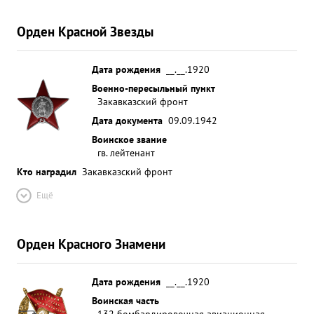
плену и окружении не была находится в строю. За
проявленное мужество и отвагу в борьбе а
Орден Красной Звезды
немецким фашизмом, достойна
Правительственной награды Орден "КР АСНАЯ
ЗВЕЗДА". ...»
Дата рождения
__.__.1920
Военно-пересыльный пункт
Закавказский фронт
Дата документа
09.09.1942
Воинское звание
гв. лейтенант
Кто наградил
Закавказский фронт
Ещё
Орден Красного Знамени
Дата рождения
__.__.1920
Воинская часть
132 бомбардировочная авиационная