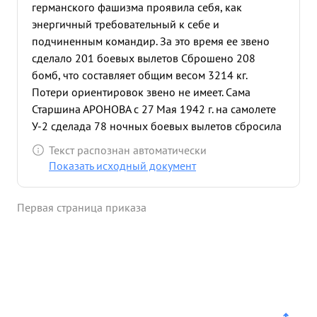
германского фашизма проявила себя, как
энергичный требовательный к себе и
подчиненным командир. За это время ее звено
сделало 201 боевых вылетов Сброшено 208
бомб, что составляет общим весом 3214 кг.
Потери ориентировок звено не имеет. Сама
Старшина АРОНОВА с 27 Мая 1942 г. на самолете
У-2 сделада 78 ночных боевых вылетов сбросила
151 бомб весом 11421кг кт Из числа
Текст распознан автоматически
произведенных боевых вылетов наиболее
Показать исходный документ
эффективными были 6 июля 1942 г. выполняя
боевое задание по уничтожению живой силы
Первая страница приказа
противника бомбы были сброшены в цель -
наблюдались сильные взрывы это подтверждали
пилоты - Парфенова и Худякова. 19 июля 1942 г.
выполняя боевое задание в л. Покровском по
уничтожению техники противника Бомбы
сброшены в цель. в результате возник большой
пожар. Это подтверждали последующий экипаж