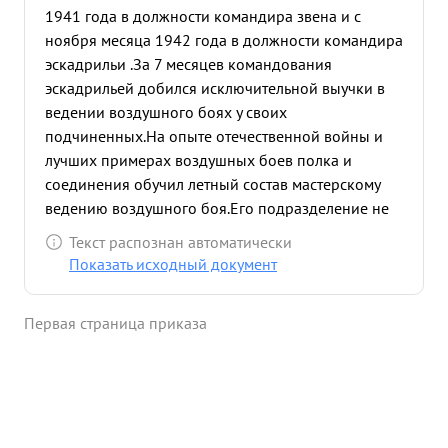
1941 года в должности командира звена и с
ноября месяца 1942 года в должности командира
эскадрильи .За 7 месяцев командования
эскадрильей добился исключительной выучки в
ведении воздушного боях у своих
подчиненных.На опыте отечественной войны и
лучших примерах воздушных боев полка и
соединения обучил летный состав мастерскому
ведению воздушного боя.Его подразделение не
имеет потерь в воздушном бою. Эскадрилья за
Текст распознан автоматически
время его командования произвела 1563 боевых
Показать исходный документ
самолетовылетов провела 138 воздушных боев, в
которых сбила 27 вражеских самолетов. Сам
Первая страница приказа
капитан ВЕРНИКОВ в воздушных боях проявляет
храбрость отвагу и героизм, воодушевляя своих
подчиненных и увлекая их на уничтожение
воздушного противника. В июле месяце 1942
года прикрывая г РОСТОВ вступил в бой с