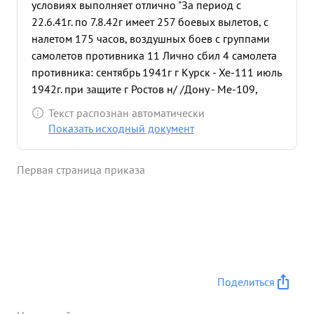
условиях выполняет отлично "За период с
22.6.41г. по 7.8.42г имеет 257 боевых вылетов, с
налетом 175 часов, воздушных боев с группами
самолетов противника 11 Лично сбил 4 самолета
противника: сентябрь 1941г г Курск - Хе-111 июль
1942г. при защите г Ростов н/ /Дону - Ме-109,
Ме-109ф и Ю.87. Ю-87 сбил над линией фронта
Текст распознан автоматически
Лейтенант ВЕРНИКОВ подвергся обстрелу ЗА и
Показать исходный документ
обстрелу самолетов противника самолет тов.
ВЕРНИКОВА загорелся ,но мужественный летчик
Первая страница приказа
горящий самолет под сильным обстрелом
посадил на линии фронта где подвергался
обстрелу с земли и воздуха и был ранен. Как
только прекратился обстрел забрал свой
парашюти благо по лучно возвратился на свой
аэродром Своими примерами в умении весьти
воздушные бои тов. ВЕРНИКОВ показывает всему
Поделиться
летному составу полка как нужно уничтожать
врага где бы он не появился ,не жалея крови и