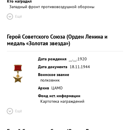
подчиненных - достоин высшей
Кто наградил
Западный фронт противовоздушной обороны
правительственной награды с присвоением
звания ГЕРОЙ СОВЕТСКОГО СОЮЗА" ...»
Ещё
Герой Советского Союза (Орден Ленина и
медаль «Золотая звезда»)
Дата рождения
__.__.1920
Дата документа
18.11.1944
Воинское звание
полковник
Архив
ЦАМО
Фонд ист. информации
Картотека награждений
Ещё