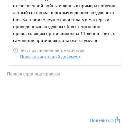
отечественной войны и личных примерах обучил
летный состав мастерскому ведению воздушного
боя. За героизм, мужество и отвагу в мастерски
проведенных воздушных боях с численно
превосхо ящим противником за 11 лично сбитых
самолетов противника, а также за умелое
воспитание подчиненных представлен к
Текст распознан автоматически
правительственной награде с присвоением
Показать исходный документ
звания -Герой Советского Союза. 30 июля 1943
года капитан ВЕРНИКОВ командирован в
Первая страница приказа
сводный полка 10 РАК. действующий в составе 8
ВА.За 2 дня - 31 июля и 1 августа произвел 5
боевых самолетовылетов, провел 5 воздушных
боев, в которых сбил лично 3 самолета
противника проявив при этом доблесть мужество
и отвагу. бои и которых сбил 3 ...»
Поделиться