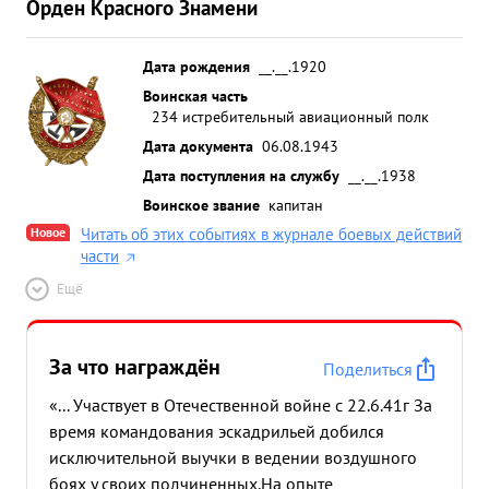
Орден Красного Знамени
Дата рождения
__.__.1920
Воинская часть
234 истребительный авиационный полк
Дата документа
06.08.1943
Дата поступления на службу
__.__.1938
Воинское звание
капитан
Новое
Читать об этих событиях в журнале боевых действий
части
Ещё
За что награждён
Поделиться
«... Участвует в Отечественной войне с 22.6.41г За
время командования эскадрильей добился
исключительной выучки в ведении воздушного
боях у своих подчиненных.На опыте