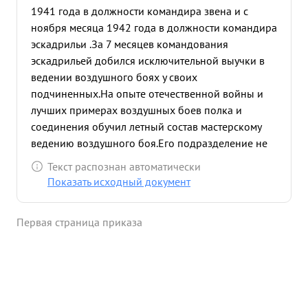
1941 года в должности командира звена и с
ноября месяца 1942 года в должности командира
эскадрильи .За 7 месяцев командования
эскадрильей добился исключительной выучки в
ведении воздушного боях у своих
подчиненных.На опыте отечественной войны и
лучших примерах воздушных боев полка и
соединения обучил летный состав мастерскому
ведению воздушного боя.Его подразделение не
имеет потерь в воздушном бою. Эскадрилья за
Текст распознан автоматически
время его командования произвела 1563 боевых
Показать исходный документ
самолетовылетов провела 138 воздушных боев, в
которых сбила 27 вражеских самолетов. Сам
Первая страница приказа
капитан ВЕРНИКОВ в воздушных боях проявляет
храбрость отвагу и героизм, воодушевляя своих
подчиненных и увлекая их на уничтожение
воздушного противника. В июле месяце 1942
года прикрывая г РОСТОВ вступил в бой с