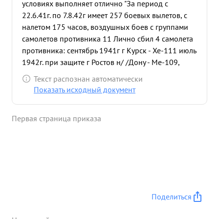
условиях выполняет отлично "За период с
22.6.41г. по 7.8.42г имеет 257 боевых вылетов, с
налетом 175 часов, воздушных боев с группами
самолетов противника 11 Лично сбил 4 самолета
противника: сентябрь 1941г г Курск - Хе-111 июль
1942г. при защите г Ростов н/ /Дону - Ме-109,
Ме-109ф и Ю.87. Ю-87 сбил над линией фронта
Текст распознан автоматически
Лейтенант ВЕРНИКОВ подвергся обстрелу ЗА и
Показать исходный документ
обстрелу самолетов противника самолет тов.
ВЕРНИКОВА загорелся ,но мужественный летчик
Первая страница приказа
горящий самолет под сильным обстрелом
посадил на линии фронта где подвергался
обстрелу с земли и воздуха и был ранен. Как
только прекратился обстрел забрал свой
парашюти благо по лучно возвратился на свой
аэродром Своими примерами в умении весьти
воздушные бои тов. ВЕРНИКОВ показывает всему
Поделиться
летному составу полка как нужно уничтожать
врага где бы он не появился ,не жалея крови и