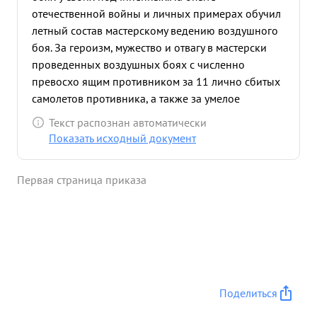
отечественной войны и личных примерах обучил
летный состав мастерскому ведению воздушного
боя. За героизм, мужество и отвагу в мастерски
проведенных воздушных боях с численно
превосхо ящим противником за 11 лично сбитых
самолетов противника, а также за умелое
воспитание подчиненных представлен к
Текст распознан автоматически
правительственной награде с присвоением
Показать исходный документ
звания -Герой Советского Союза. 30 июля 1943
года капитан ВЕРНИКОВ командирован в
Первая страница приказа
сводный полка 10 РАК. действующий в составе 8
ВА.За 2 дня - 31 июля и 1 августа произвел 5
боевых самолетовылетов, провел 5 воздушных
боев, в которых сбил лично 3 самолета
противника проявив при этом доблесть мужество
и отвагу. бои и которых сбил 3 ...»
Поделиться