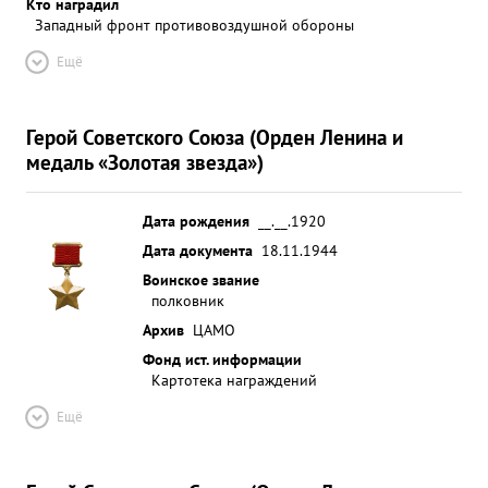
подчиненных - достоин высшей
Кто наградил
Западный фронт противовоздушной обороны
правительственной награды с присвоением
звания ГЕРОЙ СОВЕТСКОГО СОЮЗА" ...»
Ещё
Герой Советского Союза (Орден Ленина и
медаль «Золотая звезда»)
Дата рождения
__.__.1920
Дата документа
18.11.1944
Воинское звание
полковник
Архив
ЦАМО
Фонд ист. информации
Картотека награждений
Ещё