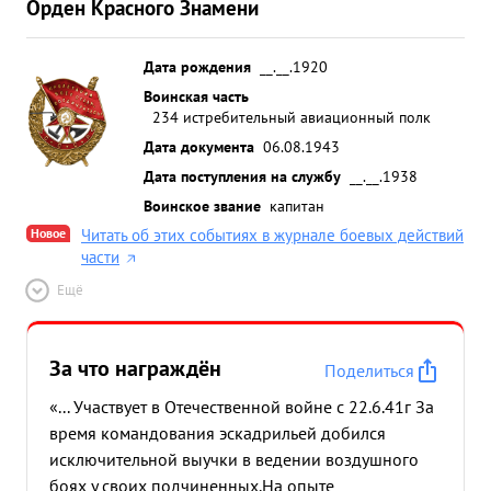
Орден Красного Знамени
Дата рождения
__.__.1920
Воинская часть
234 истребительный авиационный полк
Дата документа
06.08.1943
Дата поступления на службу
__.__.1938
Воинское звание
капитан
Новое
Читать об этих событиях в журнале боевых действий
части
Ещё
За что награждён
Поделиться
«... Участвует в Отечественной войне с 22.6.41г За
время командования эскадрильей добился
исключительной выучки в ведении воздушного
боях у своих подчиненных.На опыте