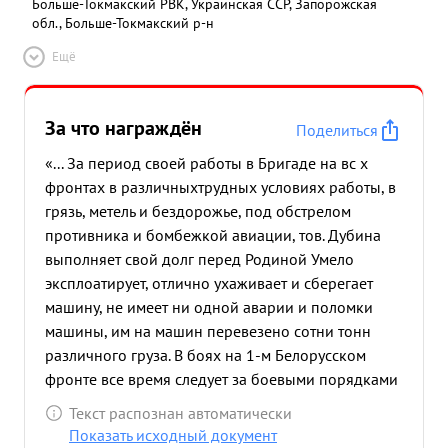
Больше-Токмакский РВК, Украинская ССР, Запорожская
обл., Больше-Токмакский р-н
Ещё
За что награждён
Поделиться
«... За период своей работы в Бригаде на вс х
фронтах в различныхтрудных условиях работы, в
грязь, метель и бездорожье, под обстрелом
противника и бомбежкой авиации, тов. Дубина
выполняет свой долг перед Родиной Умело
эксплоатирует, отлично ухаживает и сберегает
машину, не имеет ни одной аварии и поломки
машины, им на машин перевезено сотни тонн
различного груза. В боях на 1-м Белорусском
фронте все время следует за боевыми порядками
танков, подвозя им боеприпасы и гсм. ...»
Текст распознан автоматически
Показать исходный документ