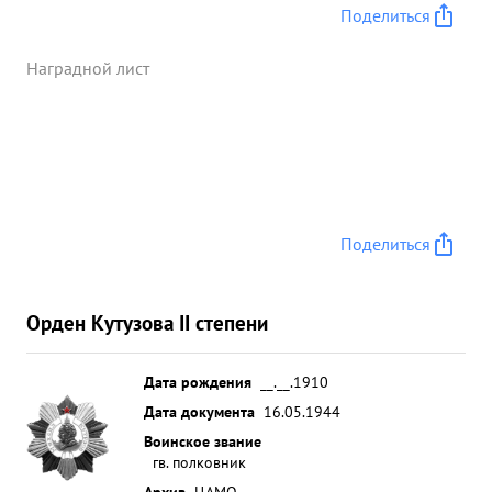
сопровождению штурмовиков прикрытию своих
Поделиться
наземных частей и разведку справились отлично
особенно в период Крымской операции. ...»
Наградной лист
Поделиться
Орден Кутузова II степени
Дата рождения
__.__.1910
Дата документа
16.05.1944
Воинское звание
гв. полковник
Архив
ЦАМО