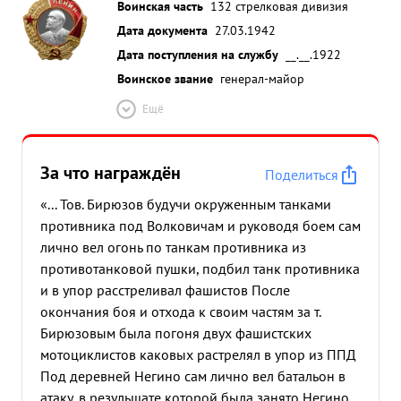
Воинская часть
132 стрелковая дивизия
Дата документа
27.03.1942
Дата поступления на службу
__.__.1922
Воинское звание
генерал-майор
Ещё
За что награждён
Поделиться
«... Тов. Бирюзов будучи окруженным танками
противника под Волковичам и руководя боем сам
лично вел огонь по танкам противника из
противотанковой пушки, подбил танк противника
и в упор расстреливал фашистов После
окончания боя и отхода к своим частям за т.
Бирюзовым была погоня двух фашистских
мотоциклистов каковых растрелял в упор из ППД
Под деревней Негино сам лично вел батальон в
атаку, в резульшате которой была занято Негино