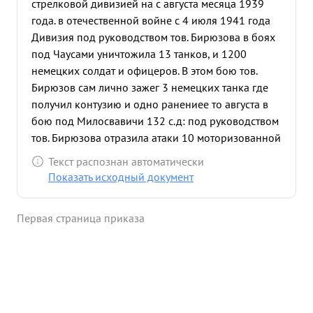
стрелковой дивизией на с августа месяца 1939
года. в отечественной войне с 4 июля 1941 года
Дивизия под руководством тов. Бирюзова в боях
под Чаусами уничтожила 13 танков, и 1200
немецких солдат и офицеров. В этом бою тов.
Бирюзов сам лично зажег 3 немецких танка где
получил контузию и одно ранениее то августа в
бою под Милосвавичи 132 с.д: под руководством
тов. Бирюзова отразила атаки 10 моторизованной
и 7 стрелковой дивизий, разорвав кольцо вышла
Текст распознан автоматически
из окружения с небольшими потерями уничтожив
Показать исходный документ
полностью один полк дивизии противника 20
августа на двицу в боях под на Новгород
Первая страница приказа
Северском отражая атаки противника дивизия
уничтожила 900 немецких солдат и офицеров,
захватив 13 пушек и другие трофеи. 10 октября
под Егино дивизия уничтожила потополк
противника и захватила трофеи. В боях под
упором Веселый Клинск ,дивизия атражала атаки