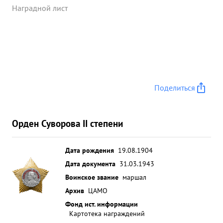
подвиги. Будучи трижды раненым ни разу не
Наградной лист
покинул поля боя,а продолжал руководить и
уничтожать противника. Волевой тактически
грамотный командир, войсками управляет умело,
занимаемой должности командира дивизии
вполне соответствует. ...»
Поделиться
Орден Суворова II степени
Дата рождения
19.08.1904
Дата документа
31.03.1943
Воинское звание
маршал
Архив
ЦАМО
Фонд ист. информации
Картотека награждений