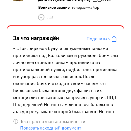
Воинское звание
генерал-майор
Ещё
За что награждён
Поделиться
«... Тов. Бирюзов будучи окруженным танками
противника под Волковичам и руководя боем сам
лично вел огонь по танкам противника из
противотанковой пушки, подбил танк противника
и в упор расстреливал фашистов. После
окончания боях и отхода к своим частям за т.
Бирюзовым была погоня двух фашистских
мотоциклистов каковых растрелял в упор из ППД
Под деревней Негино сам лично вел батальон в
атаку, в резульшате которой была занято Негино
уничтожено много живой силы противника, 4
Текст распознан автоматически
противотанковых пушек, 6 грузовых автомашин с
Показать исходный документ