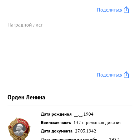
там где более грозила опасность и сам лично
руководил боями, воодушевляя своим личным
Поделиться
примером бойцов и командиров на героические
под- 1 виги. Будучи трижды раненым ни разу не
Наградной лист
покинул поля боя,а продолжал руководить и
уничтожать противника. Волевой тактически
грамотный командир, войсками управляет умело,
занимаемой должности командира дивизии
вполне соответствует. За проявленны и героизм
тов. Бирюзов достоин награждения
Поделиться
Правительственной наградой "орден"ЛЕНИНА". ...»
Орден Ленина
Дата рождения
__.__.1904
Воинская часть
132 стрелковая дивизия
Дата документа
27.03.1942
Дата поступления на службу
__.__.1922