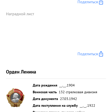
руководил боями, воодушевляя своим личным
Поделиться
примером бойцов и командиров на героические
под- 1 виги. Будучи трижды раненым ни разу не
Наградной лист
покинул поля боя,а продолжал руководить и
уничтожать противника. Волевой тактически
грамотный командир, войсками управляет умело,
занимаемой должности командира дивизии
вполне соответствует. За проявленны и героизм
тов. Бирюзов достоин награждения
Поделиться
Правительственной наградой "орден"ЛЕНИНА". ...»
Орден Ленина
Дата рождения
__.__.1904
Воинская часть
132 стрелковая дивизия
Дата документа
27.03.1942
Дата поступления на службу
__.__.1922