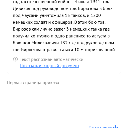
года. в отечественной войне с 4 июля 1941 года
Дивизия под руководством тов. Бирюзова в боях
под Чаусами уничтожила 13 танков, и 1200
немецких солдат и офицеров. В этом бою тов.
Бирюзов сам лично зажег 3 немецких танка где
получил контузию и одно ранениее то августа в
бою под Милосвавичи 132 с.д: под руководством
тов. Бирюзова отразила атаки 10 моторизованной
и 7 стрелковой дивизий, разорвав кольцо вышла
Текст распознан автоматически
из окружения с небольшими потерями уничтожив
Показать исходный документ
полностью один полк дивизии противника 20
августа на двицу в боях под на Новгород
Первая страница приказа
Северском отражая атаки противника дивизия
уничтожила 900 немецких солдат и офицеров,
захватив 13 пушек и другие трофеи. 10 октября
под Егино дивизия уничтожила потополк
противника и захватила трофеи. В боях под
упором Веселый Клинск ,дивизия атражала атаки
противника и наносили последнему тяжелые