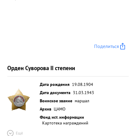
покинул поля боя,а продолжал руководить и
уничтожать противника. Волевой тактически
грамотный командир, войсками управляет умело,
занимаемой должности командира дивизии
вполне соответствует. ...»
Поделиться
Орден Суворова II степени
Дата рождения
19.08.1904
Дата документа
31.03.1943
Воинское звание
маршал
Архив
ЦАМО
Фонд ист. информации
Картотека награждений
Ещё