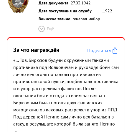
Дата документа
27.03.1942
Дата поступления на службу
__.__.1922
Воинское звание
генерал-майор
Ещё
За что награждён
Поделиться
«... Тов. Бирюзов будучи окруженным танками
противника под Волковичам и руководя боем сам
лично вел огонь по танкам противника из
противотанковой пушки, подбил танк противника
и в упор расстреливал фашистов После
окончания боя и отхода к своим частям за т.
Бирюзовым была погоня двух фашистских
мотоциклистов каковых растрелял в упор из ППД
Под деревней Негино сам лично вел батальон в
атаку, в резульшате которой была занято Негино
уничтожено много живой силы противника, 4