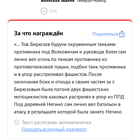
Воинское звание
генерал-майор
Ещё
За что награждён
Поделиться
«... Тов. Бирюзов будучи окруженным танками
противника под Волковичам и руководя боем сам
лично вел огонь по танкам противника из
противотанковой пушки, подбил танк противника
и в упор расстреливал фашистов. После
окончания боях и отхода к своим частям за т.
Бирюзовым была погоня двух фашистских
мотоциклистов каковых растрелял в упор из ППД
Под деревней Негино сам лично вел батальон в
атаку, в резульшате которой была занято Негино
уничтожено много живой силы противника, 4
Текст распознан автоматически
противотанковых пушек, 6 грузовых автомашин с
Показать исходный документ
разным имуществом и боеприпасами захвачено 6