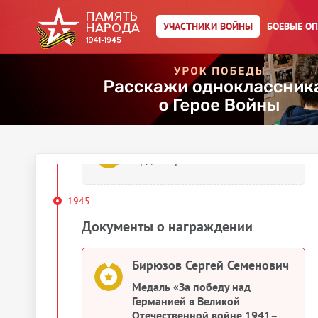
Орден Богдана Хмельницкого I
степени
УЧАСТНИКИ ВОЙНЫ
БОЕВЫЕ О
Бирюзов Сергей Семенович
Орден Богдана Хмельницкого I
степени
Бирюзов Сергей Семенович
Орден Красного Знамени
1945
Документы о награждении
Бирюзов Сергей Семенович
Медаль «За победу над
Германией в Великой
Отечественной войне 1941–