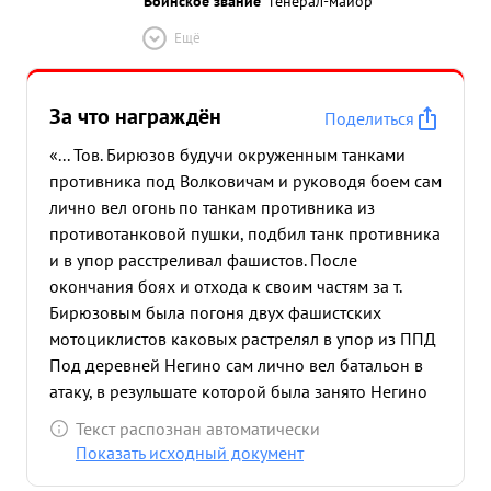
Воинское звание
генерал-майор
Ещё
За что награждён
Поделиться
«... Тов. Бирюзов будучи окруженным танками
противника под Волковичам и руководя боем сам
лично вел огонь по танкам противника из
противотанковой пушки, подбил танк противника
и в упор расстреливал фашистов. После
окончания боях и отхода к своим частям за т.
Бирюзовым была погоня двух фашистских
мотоциклистов каковых растрелял в упор из ППД
Под деревней Негино сам лично вел батальон в
атаку, в резульшате которой была занято Негино
уничтожено много живой силы противника, 4
Текст распознан автоматически
противотанковых пушек, 6 грузовых автомашин с
Показать исходный документ
разным имуществом и боеприпасами захвачено 6