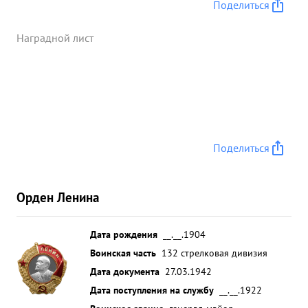
руководил боями, воодушевляя своим личным
Поделиться
примером бойцов и командиров на героические
под- 1 виги. Будучи трижды раненым ни разу не
Наградной лист
покинул поля боя,а продолжал руководить и
уничтожать противника. Волевой тактически
грамотный командир, войсками управляет умело,
занимаемой должности командира дивизии
вполне соответствует. За проявленны и героизм
тов. Бирюзов достоин награждения
Поделиться
Правительственной наградой "орден"ЛЕНИНА". ...»
Орден Ленина
Дата рождения
__.__.1904
Воинская часть
132 стрелковая дивизия
Дата документа
27.03.1942
Дата поступления на службу
__.__.1922