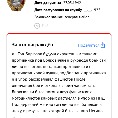
Дата документа
27.03.1942
Дата поступления на службу
__.__.1922
Воинское звание
генерал-майор
Ещё
За что награждён
Поделиться
«... Тов. Бирюзов будучи окруженным танками
противника под Волковичам и руководя боем сам
лично вел огонь по танкам противника из
противотанковой пушки, подбил танк противника
и в упор расстреливал фашистов После
окончания боя и отхода к своим частям за т.
Бирюзовым была погоня двух фашистских
мотоциклистов каковых растрелял в упор из ППД
Под деревней Негино сам лично вел батальон в
атаку, в резульшате которой была занято Негино
уничтожено много живой силы противника, 4