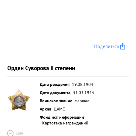
покинул поля боя,а продолжал руководить и
уничтожать противника. Волевой тактически
грамотный командир, войсками управляет умело,
занимаемой должности командира дивизии
вполне соответствует. ...»
Поделиться
Орден Суворова II степени
Дата рождения
19.08.1904
Дата документа
31.03.1943
Воинское звание
маршал
Архив
ЦАМО
Фонд ист. информации
Картотека награждений
Ещё