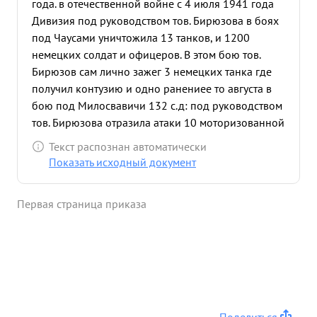
года. в отечественной войне с 4 июля 1941 года
Дивизия под руководством тов. Бирюзова в боях
под Чаусами уничтожила 13 танков, и 1200
немецких солдат и офицеров. В этом бою тов.
Бирюзов сам лично зажег 3 немецких танка где
получил контузию и одно ранениее то августа в
бою под Милосвавичи 132 с.д: под руководством
тов. Бирюзова отразила атаки 10 моторизованной
и 7 стрелковой дивизий, разорвав кольцо вышла
Текст распознан автоматически
из окружения с небольшими потерями уничтожив
Показать исходный документ
полностью один полк дивизии противника 20
августа на двицу в боях под на Новгород
Первая страница приказа
Северском отражая атаки противника дивизия
уничтожила 900 немецких солдат и офицеров,
захватив 13 пушек и другие трофеи. 10 октября
под Егино дивизия уничтожила потополк
противника и захватила трофеи. В боях под
упором Веселый Клинск ,дивизия атражала атаки
противника и наносили последнему тяжелые