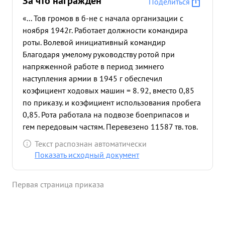
За что награждён
Поделиться
«... Тов громов в б-не с начала организации с
ноября 1942г. Работает должности командира
роты. Волевой инициативный командир
Благодаря умелому руководству ротой при
напряженной работе в период зимнего
наступления армии в 1945 г обеспечил
коэфициент ходовых машин = 8. 92, вместо 0,85
по приказу. и коэфициент использования пробега
0,85. Рота работала на подвозе боеприпасов и
гем передовым частям. Перевезено 11587 тв. тов.
груза, сделав пробег 510520 км, при этом
Текст распознан автоматически
сэкономлено 5900 т. бензина. В момент
Показать исходный документ
подготовки армии к форсированию р. Одер 17
апреля ему было дано исключительно
Первая страница приказа
ответственное задами. Колонной в 10
Студебекеров срочно доста вить понтоны Данцига
на Одер. в р-н 1. грайфенхагена. Тов. громов
личным примером мобилизовал водителей и