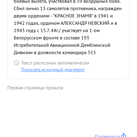
боевых вылета, участвовал в 59 воздушных боях.
Сбил лично 13 самолетов противника, награжден
двумя орденами - "КРАСНОЕ ЗНАМЯ" в 1941 и
1942 годах, орденом АЛЕКСАНДР НЕВСКИЙ и в
1943 году. с 15.7. 44г./ участвует на 1-ом
Белорусском фронте в составе 193
Истребительной Авиационной Демблинской
Дивизии в должности командира 515
Истребительного Авиационного полка. За этот
Текст распознан автоматически
период показал себя мужествен ным- волевым
Показать исходный документ
командиром. с прибытием на фронт полк с
первого дня вступил в бой. Тов. ГРОМОВ сумел
Первая страница приказа
через свой штаб правильно организовать работу в
слажных боевых условиях, все задания
командования полк выполнял своевреме нно.
Под его руководством летчики выполняли
боевые задания по прикрытию наземных войск
во время занятия ими гг. холм, СЕДЛЕЦ.
ДЕМБЛИН, за отличное выполнение боевых зада
Поделиться