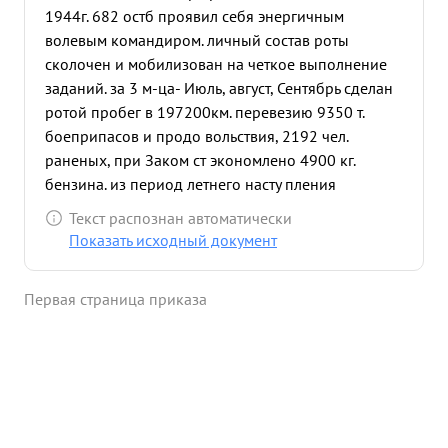
1944г. 682 остб проявил себя энергичным
волевым командиром. личный состав роты
сколочен и мобилизован на четкое выполнение
заданий. за 3 м-ца- Июль, август, Сентябрь сделан
ротой пробег в 197200км. перевезию 9350 т.
боеприпасов и продо вольствия, 2192 чел.
раненых, при Заком ст экономлено 4900 кг.
бензина. из период летнего насту пления
обеспечил постоянную техническую готовность
Текст распознан автоматически
парка и 0,90. в место 0.85 по приказу. Не имеет в
Показать исходный документ
рате аварий и и поломок. Сентября 1944г. капитан
Громов, будучи начальником колонны в 12 машин
Первая страница приказа
Зис-5 на 2 часа раньше срока доставил
боеприпасы 6136 гв. минометный полк район
слупно и не смотря на арт. огонь противника
сумел быстро разгрузить машины и вывести их из
под огня без потерь и повреждений В боях за
советскую Родину тов. громов июле 1941 г.