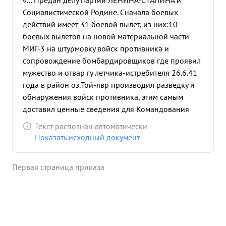
«... Предан делу партии ЛЕНИНА-СТАЛИНА и
Социалистической Родине. Сначала боевых
действий имеет 31 боевой вылет, из них:10
боевых вылетов на новой материальной части
МИГ-3 на штурмовку войск противника и
сопровождение бомбардировщиков где проявил
мужество и отвар гу летчика-истребителя 26.6.41
года в район оз.Той-явр производил разведку и
обнаружения войск противника, этим самым
доставил ценные сведения для Командования
30.6.41 года в район Титовка при штурмовке
Текст распознан автоматически
войск противника по переднему краю были
Показать исходный документ
сброшены бомбы и пулеметным огнем
уничтожено живая силы, тем самым обеспечено
Первая страница приказа
продвижение наших наземных войск. 1.7.41 года
при штурмовке войск противника было
уничтожено много Живой силы и и ЗП " точки. т.
ГРОМОВ командуя эскадрильей вел свою боевую
работу с молодым летным составом, имеющего