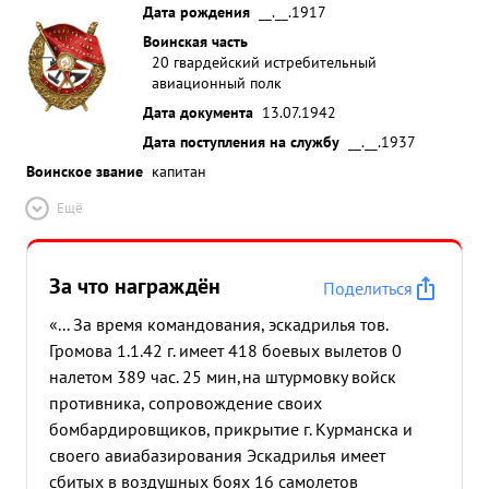
Дата рождения
__.__.1917
Воинская часть
20 гвардейский истребительный
авиационный полк
Дата документа
13.07.1942
Дата поступления на службу
__.__.1937
Воинское звание
капитан
Ещё
За что награждён
Поделиться
«... За время командования, эскадрилья тов.
Громова 1.1.42 г. имеет 418 боевых вылетов 0
налетом 389 час. 25 мин,на штурмовку войск
противника, сопровождение своих
бомбардировщиков, прикрытие г. Курманска и
своего авиабазирования Эскадрилья имеет
сбитых в воздушных боях 16 самолетов