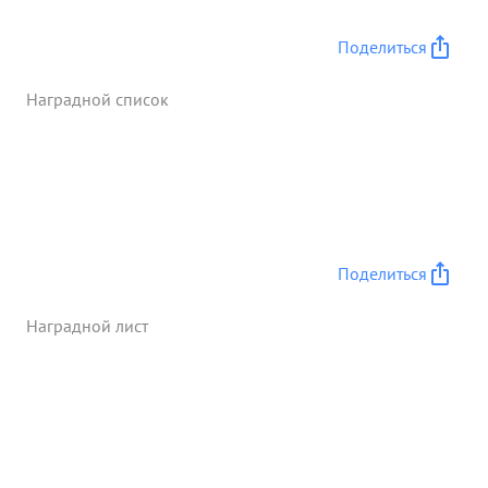
боевого опыта. Своим прошлым боевым опытом и
личным примером заражал молодой ле тный
Поделиться
состав действуя смело и решительно роявляя
мужество и отвагу. в воздушный бой т. ГРОМОВ
Наградной список
вступает смело и решительно, несмотря на
превосходящие силы противника. За образцовое
выполне ние боевых заданий и умелое
руководство подразделением в воздухе
ходатайствую о представлений т. ГРОМОВА к
Правительственной награде - орденом "КРАСНОЕ
ЗНАМЯ ". ...»
Поделиться
Наградной лист