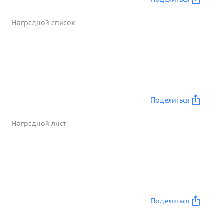
ний совместно с дивизией личный состав его
полкл трижды получил благодарность от
Наградной список
Верховного ГлавноКомандующего Маршала
Советского Союза тов. СТАЛИНА. с 15.7. года
летчики под руководством тов. ГРОМОВА
произвели 690 боевых вылетов, сбили 37
самолетов противника потерял своих 13
летчиков. Сам лично за этот период произвел 15
боевых вылетов - сбил один самолет противника.
Поделиться
На боевое задание летает смело и воодушевляет
на боевые подвиги своих подчиненных. и один
Наградной лист
сбитый самолет противника - достоин ...»
Поделиться