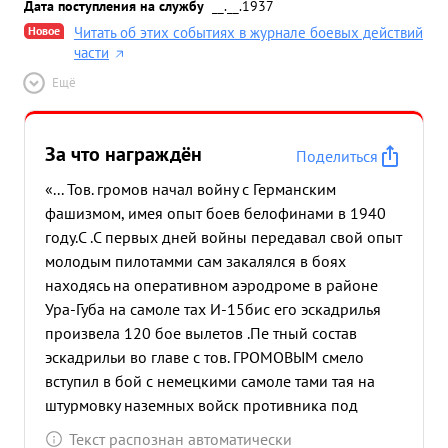
Дата поступления на службу
__.__.1937
Новое
Читать об этих событиях в журнале боевых действий
части
Ещё
За что награждён
Поделиться
«... Тов. громов начал войну с Германским
фашизмом, имея опыт боев белофинами в 1940
году.С .С первых дней войны передавал свой опыт
молодым пилотамми сам закалялся в боях
находясь на оперативном аэродроме в районе
Ура-Губа на самоле тах И-15бис его эскадрилья
произвела 120 бое вылетов .Пе тный состав
эскадрильи во главе с тов. ГРОМОВЫМ смело
вступил в бой с немецкими самоле тами тая на
штурмовку наземных войск противника под
ураганным огнем сбрасывали на головы
Текст распознан автоматически