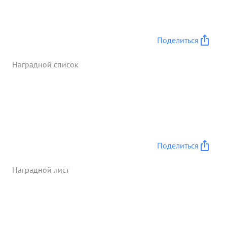
совершенно без отдыха и сна доставили точно в
срок порто ны на р. Одер. сделав пробег 1000 км
за 30 часов без авасый и поломок При
Поделиться
форсировании Одера, несмотря на артмонь
противника он своей колонной бесперебойно
Наградной список
обеспечивает подвод неосправочных средств к
берегу. Положный 5 мов достоин представления к
прав вит. ...»
Поделиться
Наградной лист