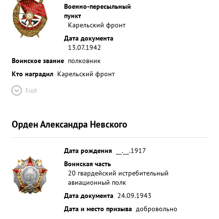
баражирования, этим самым не дал возможность
Военно-пересыльный
пункт
выйти бомбардировщикам противника на цель.
Карельский фронт
26, 4. 42 г. При баражировании над аэродромом
Дата документа
шурмаши в составе звена был сбит самолет
13.07.1942
противника, типа "Ю-88" который с
Воинское звание
полковник
отографировал аэродром и сбросил в бомбы
Кто наградил
Карельский фронт
эффективность всех боевых вылетов эскадрильи
Громова подты рждена Командованием 14 Армии
Ещё
Командованием ВВС 14 Армии, За обра оцовое и
умелое руководство эскадрийией и подготовки
молодого летного состава на новой мат. части
Орден Александра Невского
ходатайствую 2 представлении тов. Громена ко
второй Правительственной награда ордену
Дата рождения
__.__.1917
ЛЕВИНА. ...»
Воинская часть
20 гвардейский истребительный
авиационный полк
Дата документа
24.09.1943
Дата и место призыва
добровольно