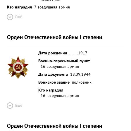
победили врага. 23.9.43г. сбито 2 МЕ-109 и
Кто наградил
7 воздушная армия
24.9.43г. 8 МЕ-109 .наши потери 5 ле тчиков в
Ещё
этих боях наряду с умелым командованием
группой тов. ГРОМОВ проявил личную храбрость
и мужество, в не обходимые моменты личным
Орден Отечественной войны I степени
примером воодушевлял ле тчиков на подвиги, им
лично сбито 1 МЕ-109 и в группе 3 МЕ-109. и ...»
Дата рождения
__.__.1917
Военно-пересыльный пункт
16 воздушная армия
Дата документа
18.09.1944
Воинское звание
полковник
Кто наградил
16 воздушная армия
Ещё
Орден Отечественной войны I степени