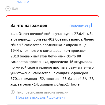
части
Ещё
За что награждён
Поделиться
«... в Отечественной войне участвует с 22.6.41 г. За
этот период произвел 402 боевых вылетов. Лично
сбил 13 самолетов противника. с апреля м-ца
1944 г. пол под его командованием произвел
2010 боевых вылетов Летчиками сбито 88
самолетов противника, проведено 46 штурмовок
по живой силе и технике против в результате чего
уничтожено - самолетов - 7. солдат и офицеров -
570, автомашин - 52, повозок - 23, батарей ЗА - 27,
ж.д. вагонов - 14, складов с б/пр.-2. После
последнего награждения т ГРОМОВ произвел 19
Текст распознан автоматически
боевых вылетов. Полк под его командованием
Показать исходный документ
произвел 1362 боевых вылета, летчиками сбит 51