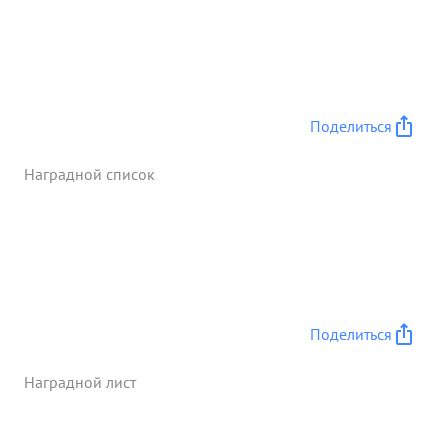
продвинулись вперед на 30 километров и к
исходу 3.2.45. овладели рубежом Западные скаты
отм. 128=Эрне Благо= диря Умелого управления
боем гвардии подполковника воркина 1202
самох. арт. полком нанесены противнику
Поделиться
следующие потери
сожжено 7 танков 2 бро=
нетранспортера подбито танков 5
Наградной список
бронетранспорге 2 ,автомашин с бое= припасами
3. ничтожено пушек 2 пулеметных точек 10,солдат
и офицеров противника 75, Взято трофеями 16
автомашин. ...»
Поделиться
Наградной лист