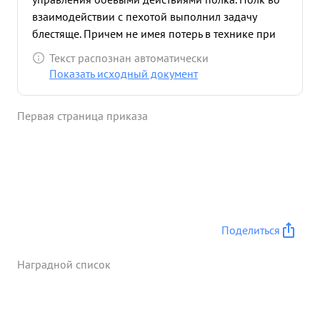
взаимодействии с пехотой выполнил задачу
блестяще. Причем не имея потерь в технике при
незначительных потерях в людях. Тов. ДВОРКИН в
Текст распознан автоматически
боевой обстановке ведет себя смело и
Показать исходный документ
решительно За умелое руководство боевыми
действиями Полка, Подполковник ДВОРКИН
Первая страница приказа
заслуживает кваснов с награждения
Правительственной нагодой ...»
Поделиться
Наградной список