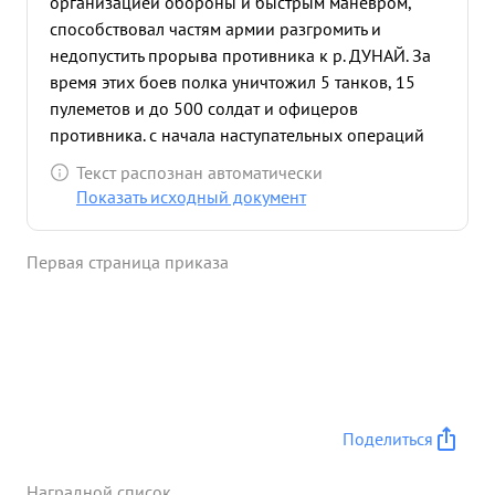
организацией обороны и быстрым маневром,
способствовал частям армии разгромить и
недопустить прорыва противника к р. ДУНАЙ. За
время этих боев полка уничтожил 5 танков, 15
пулеметов и до 500 солдат и офицеров
противника. с начала наступательных операций
полк под командованием Подполковника
Текст распознан автоматически
ДВОРКИНА находясь в боевых порядках пехоты
Показать исходный документ
способствовал овладению городами Топольча
Шюмег Залаэгерсег Действуя в горно-лисистой
Первая страница приказа
местности полк прошел с боями 350 км. В
наступательных боях полк нанес потери
противнику уничтожено: бронетранспортеров
автомашин - 17 орудий и минометов - 19
пулеметов 65 и до 300 солдат и офицеров
противника не потеряв при этом ни одной
ценномполлей. своей машины. т. ДВОРКИН
Поделиться
тактически грамотный командир Организовать
бой и довести до конца умеет.Лично смел и
Наградной список