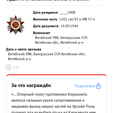
Дата рождения
__.__.1908
Воинская часть
1202 сап БТ и МВ 57 А
Дата документа
14.09.1944
Военкомат
Витебский РВК, Белорусская ССР,
Витебская обл., Витебский р-н
Дата и место призыва
Витебский РВК, Белорусская ССР, Витебская обл.,
Витебский р-н
Ещё
За что награждён
Поделиться
«... Опорный пункт противника Кирканита
являлся сильным узком сопротивления и
закрывал выход наших частей на Урсойя Полк
получил ада чу выбить пр-ка из Киркаешта чем