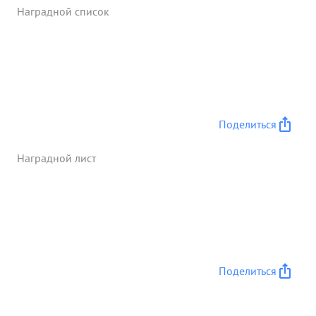
Подавлен огонь 6 орудий и 3х минометных
Наградной список
батарей гв. под полковник Дворкию заслуживает
прави енной награды орденат Отечестве ...»
Поделиться
Наградной лист
Поделиться