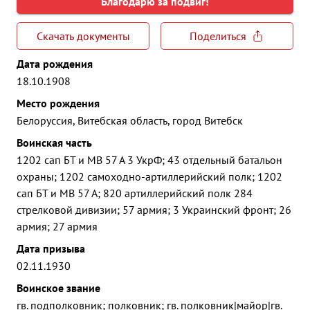
Благодарю за подвиг!
Скачать документы
Поделиться
Дата рождения
18.10.1908
Место рождения
Белоруссия, Витебская область, город Витебск
Воинская часть
1202 сап БТ и МВ 57 А 3 УкрФ; 43 отдельный батальон
охраны; 1202 самоходно-артиллерийский полк; 1202
сап БТ и МВ 57 А; 820 артиллерийский полк 284
стрелковой дивизии; 57 армия; 3 Украинский фронт; 26
армия; 27 армия
Дата призыва
02.11.1930
Воинское звание
гв. подполковник; полковник; гв. полковник|майор|гв.