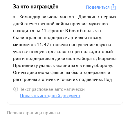
За что награждён
Поделиться
«... Командир визиона мастор т. Дворкин с первых
дней отечественной войны проявил мужество
находится на 12. фронте. В боях баталь за г.
Сталинград он поддержке артиллеи отвагу.
минометов 11. 42 г повели наступление двух на
участке немцев стрелкового при полка, который
рии и поддерживал дивизион майора т. Дворкина
Противнику удалось вклиниться в нашу оборону.
Огнем дивизиона фашис ты были задержаны и
расстроены а огневые точки их подавлены. Под
прикрыти для огня дивизиона наша пехота
Текст распознан автоматически
перешла в контратаку и от бросила противника
Показать исходный документ
на исходные позиции. В ночь с 27 на 28 Па 42 г.
немецкие автоматчики с фланга, атаковали
Первая страница приказа
боевые порядки нашей пехоты Группа
автоматчико повела наступление и на командный
пункт диви зиона Майор т. Дворкин организовал