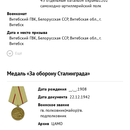
43 отдельный батальон охраны
1202
самоходно-артиллерийский полк
Военкомат
Витебский ГВК, Белорусская ССР, Витебская обл., г.
Витебск
Дата и место призыва
Витебский ГВК, Белорусская ССР, Витебская обл., г.
Витебск
Ещё
Медаль «За оборону Сталинграда»
Дата рождения
__.__.1908
Дата документа
22.12.1942
Воинское звание
гв. полковник|майор|гв.
подполковник
Архив
ЦАМО