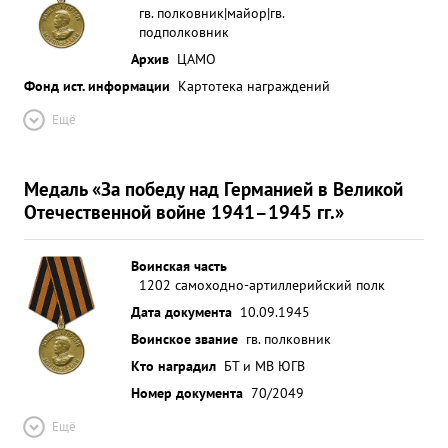
гв. полковник|майор|гв.
подполковник
Архив
ЦАМО
Фонд ист. информации
Картотека награждений
Ещё
Медаль «За победу над Германией в Великой
Отечественной войне 1941–1945 гг.»
Воинская часть
1202 самоходно-артиллерийский полк
Дата документа
10.09.1945
Воинское звание
гв. полковник
Кто наградил
БТ и МВ ЮГВ
Номер документа
70/2049
Ещё