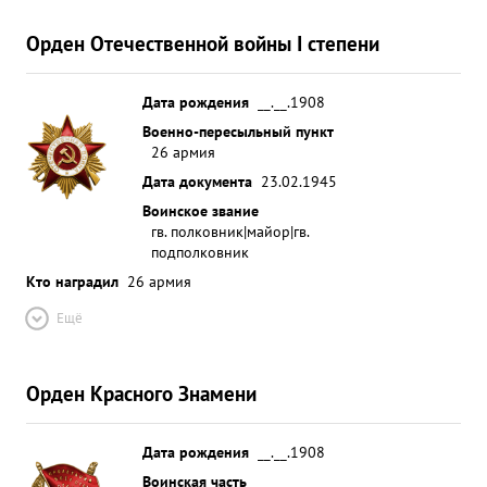
Орден Отечественной войны I степени
Дата рождения
__.__.1908
Военно-пересыльный пункт
26 армия
Дата документа
23.02.1945
Воинское звание
гв. полковник|майор|гв.
подполковник
Кто наградил
26 армия
Ещё
Орден Красного Знамени
Дата рождения
__.__.1908
Воинская часть