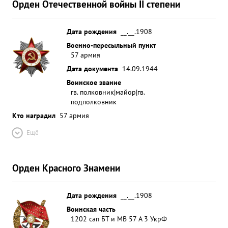
Орден Отечественной войны II степени
Дата рождения
__.__.1908
Военно-пересыльный пункт
57 армия
Дата документа
14.09.1944
Воинское звание
гв. полковник|майор|гв.
подполковник
Кто наградил
57 армия
Ещё
Орден Красного Знамени
Дата рождения
__.__.1908
Воинская часть
1202 сап БТ и МВ 57 А 3 УкрФ