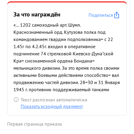
За что награждён
Поделиться
«... 1202 самоходный арт. Шумл.
Краснознаменный орд. Кутузова полка под
командованием гвардии подполковника= с 22
1.45г по 4.2.45г. входил в оперативное
подчинение 74 стрелковой Киевско-Дуна"ской
Кра= снознаменной ордена Бондана=
мельницкого дивизии. За это время полка своими
активными боевыми действиями способство= вал
продвижению частей дивизии. 28=30 и 31 Января
1945 г. противник поддерживаемый танками
неоднократно переходил в яростные контратаки.
Текст распознан автоматически
Благодаря стойкости экипажей "СУ" контратаки
Показать исходный документ
противника были отбиты с большими для его
потерями в живой силе и технике. За время
Первая страница приказа
наступления с 27.1.45.по 3.2.45. части дивизии
поддержи= ваемые 1202 самоходным арт. полком