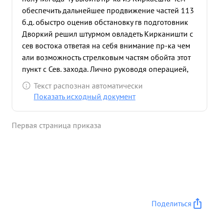
обеспечить дальнейшее продвижение частей 113
б.д. обыстро оценив обстановку гв подготовник
Дворкий решил штурмом овладеть Кирканишти с
сев востока ответая на себя внимание пр-ка чем
али возможность стрелковым частям обойта этот
пункт с Сев. захода. Лично руководя операцией,
находясь на боевой машине гв подполковник
Текст распознан автоматически
Дворкий самоходные установки на штурм
Показать исходный документ
опорного пункта в результате личной смелости
умения руководить в бою подразделениями полк
Первая страница приказа
поставленную задачу выполнил и обеспечил
занятие стрелковыми частями этого сильно
укрепленного опорного пункта пр-ка Приэтой
операции гв под полковник Дворкин проявив
образцы смелости и отваги лично ведя
подразделения в бой. В результате решитель ным
действиям этом бого по овладению Кирканишти
Поделиться
уничтожено: пулеметов % Л 4, 40 немецких солдат