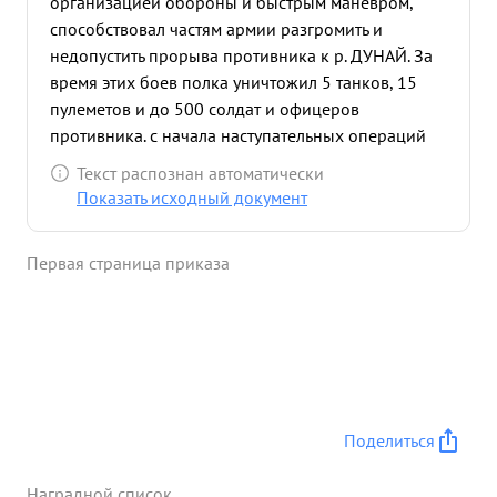
организацией обороны и быстрым маневром,
способствовал частям армии разгромить и
недопустить прорыва противника к р. ДУНАЙ. За
время этих боев полка уничтожил 5 танков, 15
пулеметов и до 500 солдат и офицеров
противника. с начала наступательных операций
полк под командованием Подполковника
Текст распознан автоматически
ДВОРКИНА находясь в боевых порядках пехоты
Показать исходный документ
способствовал овладению городами Топольча
Шюмег Залаэгерсег Действуя в горно-лисистой
Первая страница приказа
местности полк прошел с боями 350 км. В
наступательных боях полк нанес потери
противнику уничтожено: бронетранспортеров
автомашин - 17 орудий и минометов - 19
пулеметов 65 и до 300 солдат и офицеров
противника не потеряв при этом ни одной
ценномполлей. своей машины. т. ДВОРКИН
Поделиться
тактически грамотный командир Организовать
бой и довести до конца умеет.Лично смел и
Наградной список