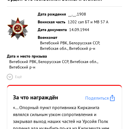
Дата рождения
__.__.1908
Воинская часть
1202 сап БТ и МВ 57 А
Дата документа
14.09.1944
Военкомат
Витебский РВК, Белорусская ССР,
Витебская обл., Витебский р-н
Дата и место призыва
Витебский РВК, Белорусская ССР, Витебская обл.,
Витебский р-н
Ещё
За что награждён
Поделиться
«... Опорный пункт противника Кирканита
являлся сильным узком сопротивления и
закрывал выход наших частей на Урсойя Полк
получил ада чу выбить пр-ка из Киркаешта чем