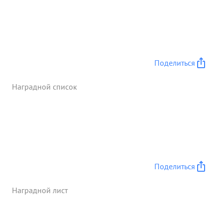
продвинулись вперед на 30 километров и к
исходу 3.2.45. овладели рубежом Западные скаты
отм. 128=Эрне Благо= диря Умелого управления
боем гвардии подполковника воркина 1202
самох. арт. полком нанесены противнику
Поделиться
следующие потери
сожжено 7 танков 2 бро=
нетранспортера подбито танков 5
Наградной список
бронетранспорге 2 ,автомашин с бое= припасами
3. ничтожено пушек 2 пулеметных точек 10,солдат
и офицеров противника 75, Взято трофеями 16
автомашин. ...»
Поделиться
Наградной лист