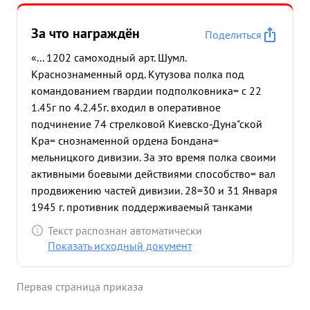
За что награждён
Поделиться
«... 1202 самоходный арт. Шумл.
Краснознаменный орд. Кутузова полка под
командованием гвардии подполковника= с 22
1.45г по 4.2.45г. входил в оперативное
подчинение 74 стрелковой Киевско-Дуна"ской
Кра= снознаменной ордена Бондана=
мельницкого дивизии. За это время полка своими
активными боевыми действиями способство= вал
продвижению частей дивизии. 28=30 и 31 Января
1945 г. противник поддерживаемый танками
неоднократно переходил в яростные контратаки.
Текст распознан автоматически
Благодаря стойкости экипажей "СУ" контратаки
Показать исходный документ
противника были отбиты с большими для его
потерями в живой силе и технике. За время
Первая страница приказа
наступления с 27.1.45.по 3.2.45. части дивизии
поддержи= ваемые 1202 самоходным арт. полком