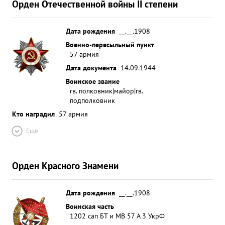
Орден Отечественной войны II степени
Дата рождения
__.__.1908
Военно-пересыльный пункт
57 армия
Дата документа
14.09.1944
Воинское звание
гв. полковник|майор|гв.
подполковник
Кто наградил
57 армия
Ещё
Орден Красного Знамени
Дата рождения
__.__.1908
Воинская часть
1202 сап БТ и МВ 57 А 3 УкрФ