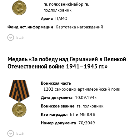
гв. полковник|майор|гв.
подполковник
Архив
ЦАМО
Фонд ист. информации
Картотека награждений
Ещё
Медаль «За победу над Германией в Великой
Отечественной войне 1941–1945 гг.»
Воинская часть
1202 самоходно-артиллерийский полк
Дата документа
10.09.1945
Воинское звание
гв. полковник
Кто наградил
БТ и МВ ЮГВ
Номер документа
70/2049
Ещё