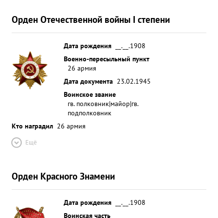
Орден Отечественной войны I степени
Дата рождения
__.__.1908
Военно-пересыльный пункт
26 армия
Дата документа
23.02.1945
Воинское звание
гв. полковник|майор|гв.
подполковник
Кто наградил
26 армия
Ещё
Орден Красного Знамени
Дата рождения
__.__.1908
Воинская часть