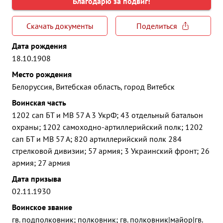
Благодарю за подвиг!
Скачать документы
Поделиться
Дата рождения
18.10.1908
Место рождения
Белоруссия, Витебская область, город Витебск
Воинская часть
1202 сап БТ и МВ 57 А 3 УкрФ; 43 отдельный батальон
охраны; 1202 самоходно-артиллерийский полк; 1202
сап БТ и МВ 57 А; 820 артиллерийский полк 284
стрелковой дивизии; 57 армия; 3 Украинский фронт; 26
армия; 27 армия
Дата призыва
02.11.1930
Воинское звание
гв. подполковник; полковник; гв. полковник|майор|гв.