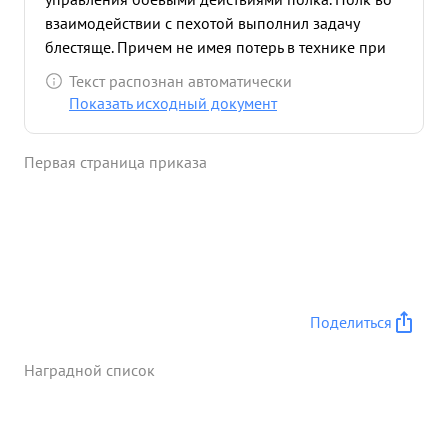
взаимодействии с пехотой выполнил задачу
блестяще. Причем не имея потерь в технике при
незначительных потерях в людях. Тов. ДВОРКИН в
Текст распознан автоматически
боевой обстановке ведет себя смело и
Показать исходный документ
решительно За умелое руководство боевыми
действиями Полка, Подполковник ДВОРКИН
Первая страница приказа
заслуживает кваснов с награждения
Правительственной нагодой ...»
Поделиться
Наградной список