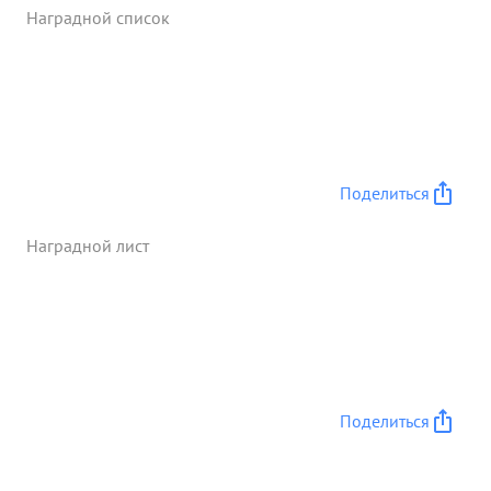
Подавлен огонь 6 орудий и 3х минометных
Наградной список
батарей гв. под полковник Дворкию заслуживает
прави енной награды орденат Отечестве ...»
Поделиться
Наградной лист
Поделиться