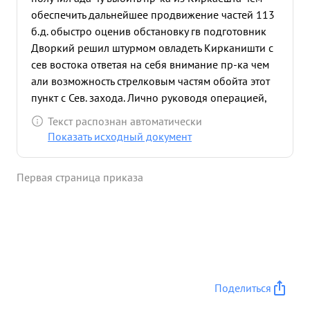
обеспечить дальнейшее продвижение частей 113
б.д. обыстро оценив обстановку гв подготовник
Дворкий решил штурмом овладеть Кирканишти с
сев востока ответая на себя внимание пр-ка чем
али возможность стрелковым частям обойта этот
пункт с Сев. захода. Лично руководя операцией,
находясь на боевой машине гв подполковник
Текст распознан автоматически
Дворкий самоходные установки на штурм
Показать исходный документ
опорного пункта в результате личной смелости
умения руководить в бою подразделениями полк
Первая страница приказа
поставленную задачу выполнил и обеспечил
занятие стрелковыми частями этого сильно
укрепленного опорного пункта пр-ка Приэтой
операции гв под полковник Дворкин проявив
образцы смелости и отваги лично ведя
подразделения в бой. В результате решитель ным
действиям этом бого по овладению Кирканишти
Поделиться
уничтожено: пулеметов % Л 4, 40 немецких солдат