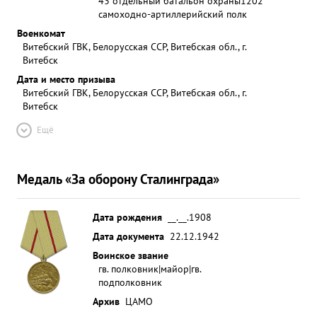
43 отдельный батальон охраны
1202
самоходно-артиллерийский полк
Военкомат
Витебский ГВК, Белорусская ССР, Витебская обл., г.
Витебск
Дата и место призыва
Витебский ГВК, Белорусская ССР, Витебская обл., г.
Витебск
Ещё
Медаль «За оборону Сталинграда»
Дата рождения
__.__.1908
Дата документа
22.12.1942
Воинское звание
гв. полковник|майор|гв.
подполковник
Архив
ЦАМО