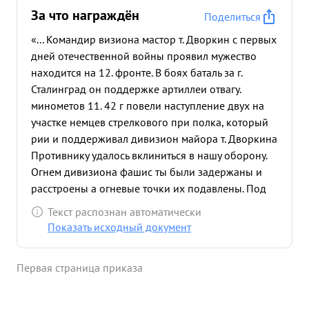
За что награждён
Поделиться
«... Командир визиона мастор т. Дворкин с первых
дней отечественной войны проявил мужество
находится на 12. фронте. В боях баталь за г.
Сталинград он поддержке артиллеи отвагу.
минометов 11. 42 г повели наступление двух на
участке немцев стрелкового при полка, который
рии и поддерживал дивизион майора т. Дворкина
Противнику удалось вклиниться в нашу оборону.
Огнем дивизиона фашис ты были задержаны и
расстроены а огневые точки их подавлены. Под
прикрыти для огня дивизиона наша пехота
Текст распознан автоматически
перешла в контратаку и от бросила противника
Показать исходный документ
на исходные позиции. В ночь с 27 на 28 Па 42 г.
немецкие автоматчики с фланга, атаковали
Первая страница приказа
боевые порядки нашей пехоты Группа
автоматчико повела наступление и на командный
пункт диви зиона Майор т. Дворкин организовал