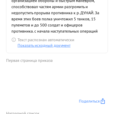
организацией обороны и быстрым маневром,
способствовал частям армии разгромить и
недопустить прорыва противника к р. ДУНАЙ. За
время этих боев полка уничтожил 5 танков, 15
пулеметов и до 500 солдат и офицеров
противника. с начала наступательных операций
полк под командованием Подполковника
Текст распознан автоматически
ДВОРКИНА находясь в боевых порядках пехоты
Показать исходный документ
способствовал овладению городами Топольча
Шюмег Залаэгерсег Действуя в горно-лисистой
Первая страница приказа
местности полк прошел с боями 350 км. В
наступательных боях полк нанес потери
противнику уничтожено: бронетранспортеров
автомашин - 17 орудий и минометов - 19
пулеметов 65 и до 300 солдат и офицеров
противника не потеряв при этом ни одной
ценномполлей. своей машины. т. ДВОРКИН
Поделиться
тактически грамотный командир Организовать
бой и довести до конца умеет.Лично смел и
Наградной список