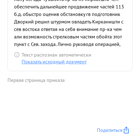
обеспечить дальнейшее продвижение частей 113
б.д. обыстро оценив обстановку гв подготовник
Дворкий решил штурмом овладеть Кирканишти с
сев востока ответая на себя внимание пр-ка чем
али возможность стрелковым частям обойта этот
пункт с Сев. захода. Лично руководя операцией,
находясь на боевой машине гв подполковник
Текст распознан автоматически
Дворкий самоходные установки на штурм
Показать исходный документ
опорного пункта в результате личной смелости
умения руководить в бою подразделениями полк
Первая страница приказа
поставленную задачу выполнил и обеспечил
занятие стрелковыми частями этого сильно
укрепленного опорного пункта пр-ка Приэтой
операции гв под полковник Дворкин проявив
образцы смелости и отваги лично ведя
подразделения в бой. В результате решитель ным
действиям этом бого по овладению Кирканишти
Поделиться
уничтожено: пулеметов % Л 4, 40 немецких солдат