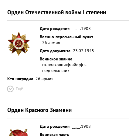
Орден Отечественной войны I степени
Дата рождения
__.__.1908
Военно-пересыльный пункт
26 армия
Дата документа
23.02.1945
Воинское звание
гв. полковник|майор|гв.
подполковник
Кто наградил
26 армия
Ещё
Орден Красного Знамени
Дата рождения
__.__.1908
Воинская часть