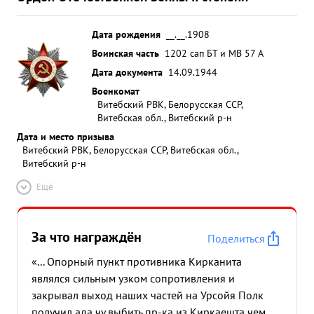
Дата рождения
__.__.1908
Воинская часть
1202 сап БТ и МВ 57 А
Дата документа
14.09.1944
Военкомат
Витебский РВК, Белорусская ССР,
Витебская обл., Витебский р-н
Дата и место призыва
Витебский РВК, Белорусская ССР, Витебская обл.,
Витебский р-н
Ещё
За что награждён
Поделиться
«... Опорный пункт противника Кирканита
являлся сильным узком сопротивления и
закрывал выход наших частей на Урсойя Полк
получил ада чу выбить пр-ка из Киркаешта чем