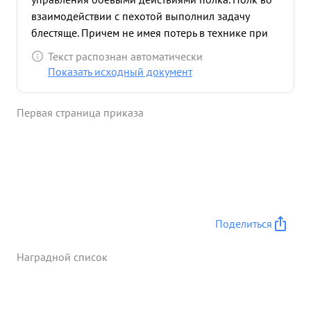
взаимодействии с пехотой выполнил задачу
блестяще. Причем не имея потерь в технике при
незначительных потерях в людях. Тов. ДВОРКИН в
Текст распознан автоматически
боевой обстановке ведет себя смело и
Показать исходный документ
решительно За умелое руководство боевыми
действиями Полка, Подполковник ДВОРКИН
Первая страница приказа
заслуживает кваснов с награждения
Правительственной нагодой ...»
Поделиться
Наградной список