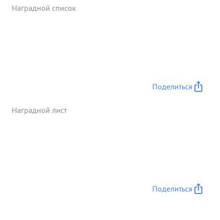
Подавлен огонь 6 орудий и 3х минометных
Наградной список
батарей гв. под полковник Дворкию заслуживает
прави енной награды орденат Отечестве ...»
Поделиться
Наградной лист
Поделиться