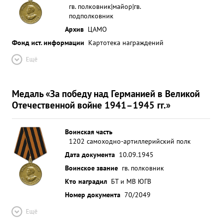
гв. полковник|майор|гв.
подполковник
Архив
ЦАМО
Фонд ист. информации
Картотека награждений
Ещё
Медаль «За победу над Германией в Великой
Отечественной войне 1941–1945 гг.»
Воинская часть
1202 самоходно-артиллерийский полк
Дата документа
10.09.1945
Воинское звание
гв. полковник
Кто наградил
БТ и МВ ЮГВ
Номер документа
70/2049
Ещё