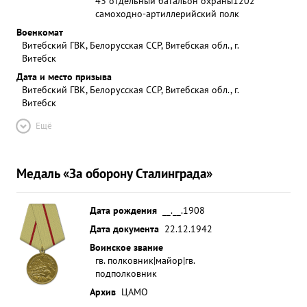
43 отдельный батальон охраны
1202
самоходно-артиллерийский полк
Военкомат
Витебский ГВК, Белорусская ССР, Витебская обл., г.
Витебск
Дата и место призыва
Витебский ГВК, Белорусская ССР, Витебская обл., г.
Витебск
Ещё
Медаль «За оборону Сталинграда»
Дата рождения
__.__.1908
Дата документа
22.12.1942
Воинское звание
гв. полковник|майор|гв.
подполковник
Архив
ЦАМО