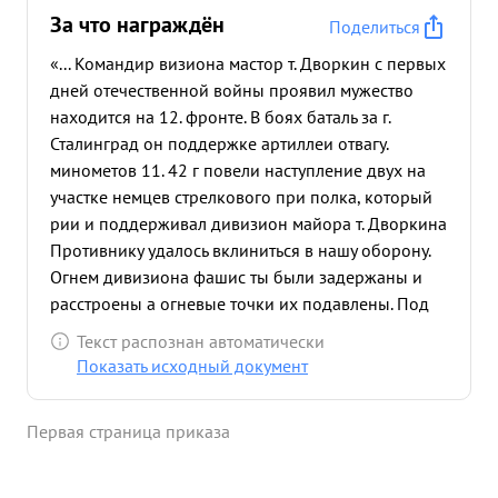
За что награждён
Поделиться
«... Командир визиона мастор т. Дворкин с первых
дней отечественной войны проявил мужество
находится на 12. фронте. В боях баталь за г.
Сталинград он поддержке артиллеи отвагу.
минометов 11. 42 г повели наступление двух на
участке немцев стрелкового при полка, который
рии и поддерживал дивизион майора т. Дворкина
Противнику удалось вклиниться в нашу оборону.
Огнем дивизиона фашис ты были задержаны и
расстроены а огневые точки их подавлены. Под
прикрыти для огня дивизиона наша пехота
Текст распознан автоматически
перешла в контратаку и от бросила противника
Показать исходный документ
на исходные позиции. В ночь с 27 на 28 Па 42 г.
немецкие автоматчики с фланга, атаковали
Первая страница приказа
боевые порядки нашей пехоты Группа
автоматчико повела наступление и на командный
пункт диви зиона Майор т. Дворкин организовал