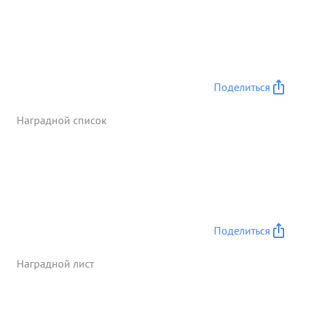
продвинулись вперед на 30 километров и к
исходу 3.2.45. овладели рубежом Западные скаты
отм. 128=Эрне Благо= диря Умелого управления
боем гвардии подполковника воркина 1202
самох. арт. полком нанесены противнику
Поделиться
следующие потери
сожжено 7 танков 2 бро=
нетранспортера подбито танков 5
Наградной список
бронетранспорге 2 ,автомашин с бое= припасами
3. ничтожено пушек 2 пулеметных точек 10,солдат
и офицеров противника 75, Взято трофеями 16
автомашин. ...»
Поделиться
Наградной лист