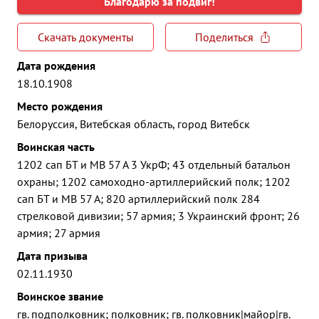
Благодарю за подвиг!
Скачать документы
Поделиться
Дата рождения
18.10.1908
Место рождения
Белоруссия, Витебская область, город Витебск
Воинская часть
1202 сап БТ и МВ 57 А 3 УкрФ; 43 отдельный батальон
охраны; 1202 самоходно-артиллерийский полк; 1202
сап БТ и МВ 57 А; 820 артиллерийский полк 284
стрелковой дивизии; 57 армия; 3 Украинский фронт; 26
армия; 27 армия
Дата призыва
02.11.1930
Воинское звание
гв. подполковник; полковник; гв. полковник|майор|гв.