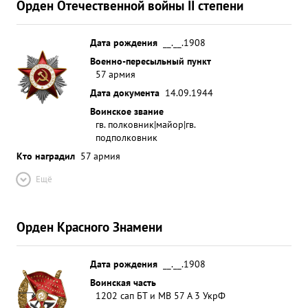
Орден Отечественной войны II степени
Дата рождения
__.__.1908
Военно-пересыльный пункт
57 армия
Дата документа
14.09.1944
Воинское звание
гв. полковник|майор|гв.
подполковник
Кто наградил
57 армия
Ещё
Орден Красного Знамени
Дата рождения
__.__.1908
Воинская часть
1202 сап БТ и МВ 57 А 3 УкрФ