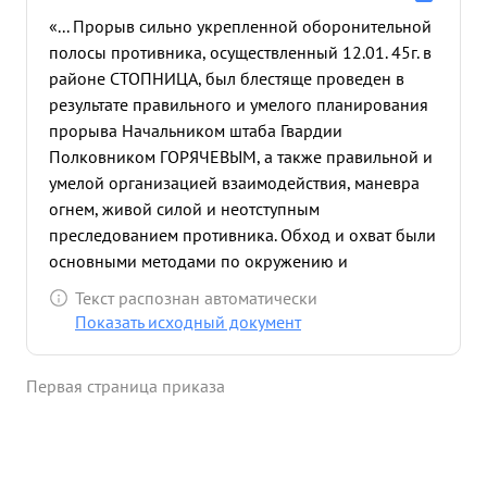
«... Прорыв сильно укрепленной оборонительной
полосы противника, осуществленный 12.01. 45г. в
районе СТОПНИЦА, был блестяще проведен в
результате правильного и умелого планирования
прорыва Начальником штаба Гвардии
Полковником ГОРЯЧЕВЫМ, а также правильной и
умелой организацией взаимодействия, маневра
огнем, живой силой и неотступным
преследованием противника. Обход и охват были
основными методами по окружению и
уничтожению сопротивляющегося противника,
Текст распознан автоматически
пытавшегося задержать стремительное
Показать исходный документ
наступление частей дивизии. Благодаря
правильной организации управления и
Первая страница приказа
обеспечения боевых действий, продуманной
оценки обстановки - давало возможность
командиру дивизии принять своевременное
решение. В результате глубокого понимания