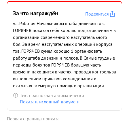
За что награждён
Поделиться
«... Работая Начальником штаба дивизии тов.
ГОРЯЧЕВ показал себя хорошо подготовленным в
организации современного наступатель ьного
боя. За время наступательных операций корпуса
тов. ГОРЯЧЕВ сумел хорошо 1 организовать
работу штаба дивизии и полков. В Самые трудные
периоды боях тов ГОРЯЧЕВ большую часть
времени нахо дится в частях, проводя контроль за
выполнением приказов командования и
оказывая всемерную помощь в организации
наступательного боя. в результате умелой
Текст распознан автоматически
организации управления частями в наступательно
Показать исходный документ
ном бою дивизия развивая успешное
наступление, освободила сотни населенных
Первая страница приказа
пунктов и сходу форсировала реку Вислока,
нанеся при этом большие потери п противнику в