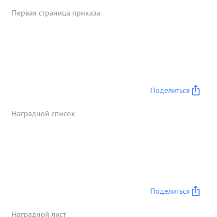
Сталинград участвует с 30-го сентября 1942 года.
Первая страница приказа
Умелой организацией обороны и ратаками, полка
тов. Горячева в боях за Сталинград очистил 2
улицы от немецких оккупан- 4 тов. ...»
Поделиться
Наградной список
Поделиться
Наградной лист