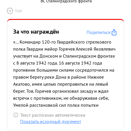
ВС Сталинградского фронта
Ещё
За что награждён
Поделиться
«... Командир 120-го Гвардейского стрелкового
полка Гвардии майор Горячев Алексей Яковлевич
участвует на Донском и Сталинградском фронтах
с 8 августа 1942 года. 16 августа 1942 года
противник большими силами сосредоточился на
правом берегу реки Дона в районе Нижнее
Акатово, имея целью переправиться на левый
берег. Тов. Горячев организовал засаду и ждал
встречи с противником, не обнаруживая себя,
Умелой расстановкой сил полка попытки
противника переправиться на левый берег были
Текст распознан автоматически
отбиты, при этом было уничтожено 15 танков и
Показать исходный документ
более 100 автоматчиком Тов. Горячев в боях за