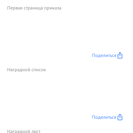
Сталинград участвует с 30-го сентября 1942 года.
Первая страница приказа
Умелой организацией обороны и ратаками, полка
тов. Горячева в боях за Сталинград очистил 2
улицы от немецких оккупан- 4 тов. ...»
Поделиться
Наградной список
Поделиться
Наградной лист