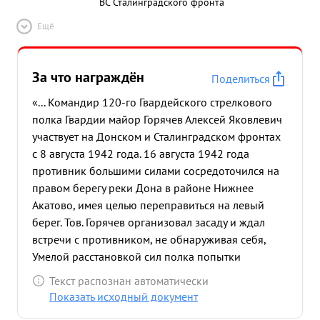
ВС Сталинградского фронта
Ещё
За что награждён
Поделиться
«... Командир 120-го Гвардейского стрелкового
полка Гвардии майор Горячев Алексей Яковлевич
участвует на Донском и Сталинградском фронтах
с 8 августа 1942 года. 16 августа 1942 года
противник большими силами сосредоточился на
правом берегу реки Дона в районе Нижнее
Акатово, имея целью переправиться на левый
берег. Тов. Горячев организовал засаду и ждал
встречи с противником, не обнаруживая себя,
Умелой расстановкой сил полка попытки
противника переправиться на левый берег были
Текст распознан автоматически
отбиты, при этом было уничтожено 15 танков и
Показать исходный документ
более 100 автоматчиком Тов. Горячев в боях за