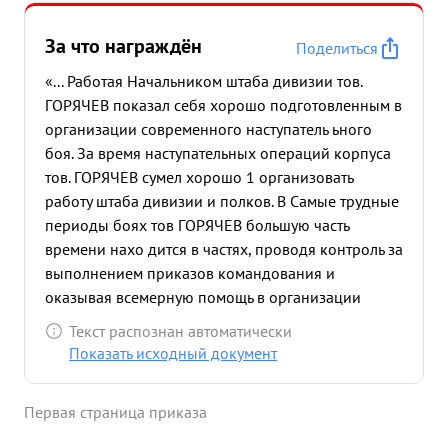
За что награждён
Поделиться
«... Работая Начальником штаба дивизии тов.
ГОРЯЧЕВ показал себя хорошо подготовленным в
организации современного наступатель ьного
боя. За время наступательных операций корпуса
тов. ГОРЯЧЕВ сумел хорошо 1 организовать
работу штаба дивизии и полков. В Самые трудные
периоды боях тов ГОРЯЧЕВ большую часть
времени нахо дится в частях, проводя контроль за
выполнением приказов командования и
оказывая всемерную помощь в организации
наступательного боя. в результате умелой
Текст распознан автоматически
организации управления частями в наступательно
Показать исходный документ
ном бою дивизия развивая успешное
наступление, освободила сотни населенных
Первая страница приказа
пунктов и сходу форсировала реку Вислока,
нанеся при этом большие потери п противнику в