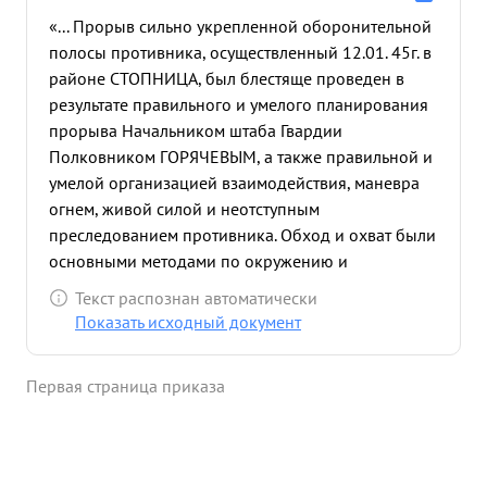
«... Прорыв сильно укрепленной оборонительной
полосы противника, осуществленный 12.01. 45г. в
районе СТОПНИЦА, был блестяще проведен в
результате правильного и умелого планирования
прорыва Начальником штаба Гвардии
Полковником ГОРЯЧЕВЫМ, а также правильной и
умелой организацией взаимодействия, маневра
огнем, живой силой и неотступным
преследованием противника. Обход и охват были
основными методами по окружению и
уничтожению сопротивляющегося противника,
Текст распознан автоматически
пытавшегося задержать стремительное
Показать исходный документ
наступление частей дивизии. Благодаря
правильной организации управления и
Первая страница приказа
обеспечения боевых действий, продуманной
оценки обстановки - давало возможность
командиру дивизии принять своевременное
решение. В результате глубокого понимания