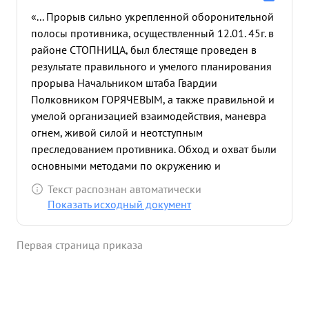
«... Прорыв сильно укрепленной оборонительной
полосы противника, осуществленный 12.01. 45г. в
районе СТОПНИЦА, был блестяще проведен в
результате правильного и умелого планирования
прорыва Начальником штаба Гвардии
Полковником ГОРЯЧЕВЫМ, а также правильной и
умелой организацией взаимодействия, маневра
огнем, живой силой и неотступным
преследованием противника. Обход и охват были
основными методами по окружению и
уничтожению сопротивляющегося противника,
Текст распознан автоматически
пытавшегося задержать стремительное
Показать исходный документ
наступление частей дивизии. Благодаря
правильной организации управления и
Первая страница приказа
обеспечения боевых действий, продуманной
оценки обстановки - давало возможность
командиру дивизии принять своевременное
решение. В результате глубокого понимания