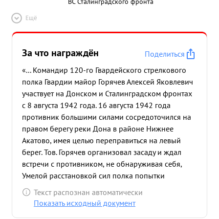
ВС Сталинградского фронта
Ещё
За что награждён
Поделиться
«... Командир 120-го Гвардейского стрелкового
полка Гвардии майор Горячев Алексей Яковлевич
участвует на Донском и Сталинградском фронтах
с 8 августа 1942 года. 16 августа 1942 года
противник большими силами сосредоточился на
правом берегу реки Дона в районе Нижнее
Акатово, имея целью переправиться на левый
берег. Тов. Горячев организовал засаду и ждал
встречи с противником, не обнаруживая себя,
Умелой расстановкой сил полка попытки
противника переправиться на левый берег были
Текст распознан автоматически
отбиты, при этом было уничтожено 15 танков и
Показать исходный документ
более 100 автоматчиком Тов. Горячев в боях за