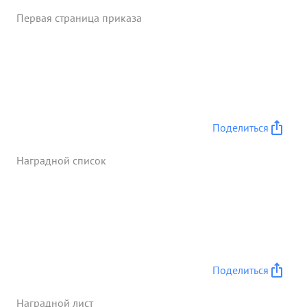
Сталинград участвует с 30-го сентября 1942 года.
Первая страница приказа
Умелой организацией обороны и ратаками, полка
тов. Горячева в боях за Сталинград очистил 2
улицы от немецких оккупан- 4 тов. ...»
Поделиться
Наградной список
Поделиться
Наградной лист