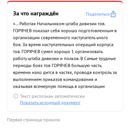
За что награждён
Поделиться
«... Работая Начальником штаба дивизии тов.
ГОРЯЧЕВ показал себя хорошо подготовленным в
организации современного наступатель ьного
боя. За время наступательных операций корпуса
тов. ГОРЯЧЕВ сумел хорошо 1 организовать
работу штаба дивизии и полков. В Самые трудные
периоды боях тов ГОРЯЧЕВ большую часть
времени нахо дится в частях, проводя контроль за
выполнением приказов командования и
оказывая всемерную помощь в организации
наступательного боя. в результате умелой
Текст распознан автоматически
организации управления частями в наступательно
Показать исходный документ
ном бою дивизия развивая успешное
наступление, освободила сотни населенных
Первая страница приказа
пунктов и сходу форсировала реку Вислока,
нанеся при этом большие потери п противнику в