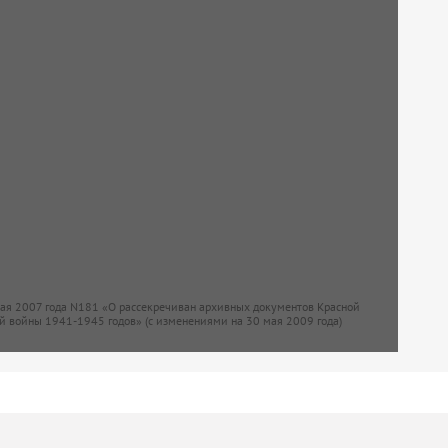
мая 2007 года N181 «О рассекречиван архивных документов Красной
й войны 1941-1945 годов» (с изменениями на 30 мая 2009 года)