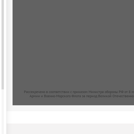
Рассекречено в соответствии с приказом Министра обороны РФ от 8 
Армии и Военно-Морского Флота за период Великой Отечественно