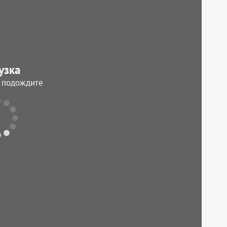
узка
, подождите