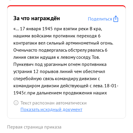
За что награждён
Поделиться
«... 17 января 1945 при взятии реки В кра,
нашими войсками противник переходя 6
контратаки вел сильный артминометный огонь.
Оченьчасто подвергалась обстрелу рвалась 6
линия связи идущая к левому соседу. Тов.
Пункевич под ураганным огнем противника
устрания 12 порывов линий чем обеспечил
сперебойную связь командиру дивизии с
командиром дивизии действующей с лева. 18-01-
1945г. при дальнением продвижения наших
воиск, тов. Пупкевич также самоотверженно
Текст распознан автоматически
работал на линии и под огнем противника,
Показать исходный документ
устрания 8м порывов линии. ...»
Первая страница приказа