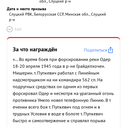
обл., Слуцкий р-н
Дата и место призыва
Слуцкий РВК, Белорусская ССР, Минская обл., Слуцкий
р-н
Ещё
За что награждён
Поделиться
«... Во время боев при форсировании реки Одер
18-20 апреля 1945 года в р-не Грайделхочен.
Мишерин. т. Пупкевич работал с Линейным
надсмотрщиком на ни командира 562 сп. На
подругных средствах он одним из первых
форсировал Одер и несмотря на ураганный огонь
противника Умело новел телефонную Линию. В т
ечении всего боя т. Пупкевич под огнем и в
трудных Условия в воде в болоте т. Пупкевич
быстро и самоотвержение и справлял порыва