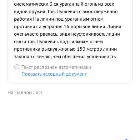
систематически 3 ся ураганный огонь из всех
видов оружия. Тов. Пупкевич с амоотверженно
работая На линии под ураганным огнем
противник а устрания 16 порывов линии. Линия
оченьчасто рвалась, видя неустоичивость лиции
связи тов. Пупкевич. под сильным огнем
противника рыскуя жизнью 150 мстров линии
закопал с землю, чем обеспечил устойчивость
линии 6 раионе обстрела Тов. Пупкевич своим
Текст распознан автоматически
мужес ством, с самоотверженностью и
Показать исходный документ
находчивостью обеспечил бесперебойную и
четкую связь командиру дивизии с командиром
Наградной лист
562 сп. ...»