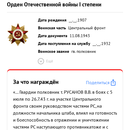
Орден Отечественной войны I степени
Дата рождения
__.__.1907
Воинская часть
Центральный фронт
Дата документа
11.08.1943
Дата поступления на службу
__.__.1932
Воинское звание
гв. полковник
Ещё
За что награждён
Поделиться
«... Гвардии полковник т. РУСАНОВ В.В. в боях с 5
июля по 26.7.43 г. на участке Центрального
фронта своим руководством частями РС,на
должности начальника штаба, влиял на готовность
и боеспособность в отражении и уничтожении
частями РС наступающего противника
тоже и с