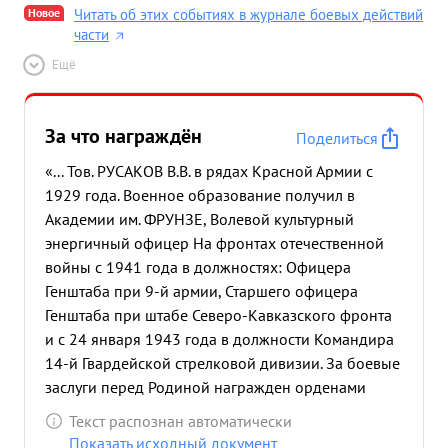
Новое
Читать об этих событиях в журнале боевых действий
части
Ещё
За что награждён
Поделиться
«... Тов. РУСАКОВ В.В. в рядах Красной Армии с
1929 года. Военное образование получил в
Академии им. ФРУНЗЕ, Волевой культурный
энергичный офицер На фронтах отечественной
войны с 1941 года в должностях: Офицера
Генштаба при 9-й армии, Старшего офицера
Генштаба при штабе Северо-Кавказского фронта
и с 24 января 1943 года в должности Командира
14-й Гвардейской стрелковой дивизии. За боевые
заслуги перед Родиной награжден орденами
"Красное знамя" Красная звезда" и медалью "За
Текст распознан автоматически
оборону Сталинграда". В наступательных
Показать исходный документ