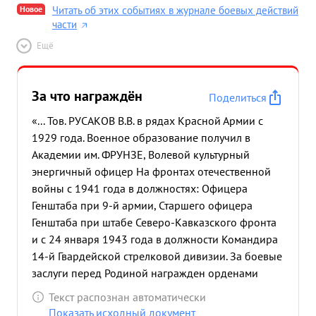
Новое
Читать об этих событиях в журнале боевых действий
части
Ещё
За что награждён
Поделиться
«... Тов. РУСАКОВ В.В. в рядах Красной Армии с
1929 года. Военное образование получил в
Академии им. ФРУНЗЕ, Волевой культурный
энергичный офицер На фронтах отечественной
войны с 1941 года в должностях: Офицера
Генштаба при 9-й армии, Старшего офицера
Генштаба при штабе Северо-Кавказского фронта
и с 24 января 1943 года в должности Командира
14-й Гвардейской стрелковой дивизии. За боевые
заслуги перед Родиной награжден орденами
"Красное знамя" Красная звезда" и медалью "За
Текст распознан автоматически
оборону Сталинграда". В наступательных
Показать исходный документ