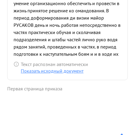
умение организационно обеспечить и провести в
жизнь принятое решение ко омандования. В
период доформирования ди визии майор
РУСАКОВ день и ночь. работая непосредственно в
частях практически обучая и сколачивая
подразделения и штабы частей лично руко водя
рядом занятий, проведенных в частях. в период
подготовки к наступательным боям и и в ходе их
майор РУСАКОВ, работая начальником
Текст распознан автоматически
оперативного отделения правильно организовал
Показать исходный документ
работу в отделении и всегда при любых условиях
боях правильно о ормляет решения
Первая страница приказа
командования и своевременно доводит их до
частей. Постоянно глубоко и всесторонне изучая
обстановку тов. РУСАКОВ делает правдивые
выводы о противнике и - положении соседей
этим самым систематически помогает
командованию в правильном принятии боевого
решения. Благодаря умелой организации работыв