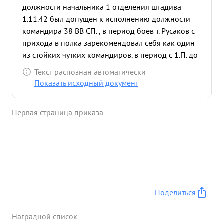
должности начальника 1 отделения штадива
1.11.42 был допущен к исполнению должности
командира 38 ВВ СП. , в период боев т. Русаков с
прихода в полка зарекомендовал себя как один
из стойких чутких командиров. в период с 1.П. до
10.11.42 противник вовседневно с выс. 228.0 при
Текст распознан автоматически
принимал контатаки с превосходящими силами.
Показать исходный документ
Тов. Русаков умело отражал все атаки 17
уничтожая инабимря при этом наступающую силу
Первая страница приказа
противника и его технику. в период
наступательных боев см 19.11. т. Русакову было
приказано овладеть выс. 228.0. тов. Русаков сумел
организовать личный состав полка на РазГром
враГа, по его сигналу весь личный состав умело
ринулся на противника в атаку уничтожая его
живую силу технику и ДЗОТЫ. тов. Русаков видя,
Поделиться
что выс. 228.0 ввиду ее сильного укрепления взять
нельзя сам принял решение обойти выс. 228.0 и
Наградной список
это дало большой успех выс. была взята без