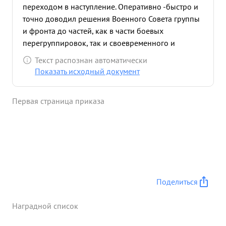
переходом в наступление. Оперативно -быстро и
точно доводил решения Военного Совета группы
и фронта до частей, как в части боевых
перегруппировок, так и своевременного и
полного обеспечения их боеприпасами и
Текст распознан автоматически
горючим. Лично высоко дисциплинирован
Показать исходный документ
грамотный культурный штабной командир. Работу
штаба во время этих боев организовал
Первая страница приказа
оперативно много помогал частям в их боевой
работе, как личными выездами на боевые
порядки, так и посылкой своих штабных
командиров. Под обстрелом противника ведет
себя спокойно чем является примером для
подчиненных. ...»
Поделиться
Наградной список