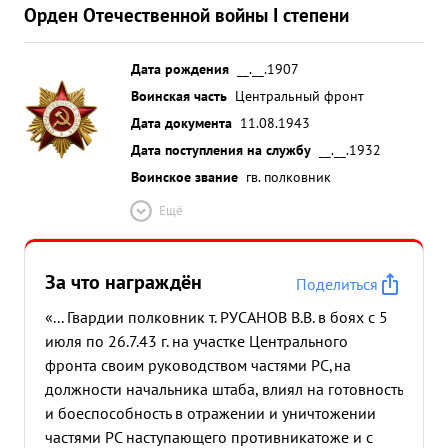
Орден Отечественной войны I степени
Дата рождения
__.__.1907
Воинская часть
Центральный фронт
Дата документа
11.08.1943
Дата поступления на службу
__.__.1932
Воинское звание
гв. полковник
Ещё
За что награждён
Поделиться
«... Гвардии полковник т. РУСАНОВ В.В. в боях с 5
июля по 26.7.43 г. на участке Центрального
фронта своим руководством частями РС,на
должности начальника штаба, влиял на готовность
и боеспособность в отражении и уничтожении
частями РС наступающего противника
тоже и с