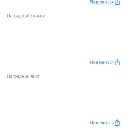
Поделиться
отделении и сколачивании его в штабе
образцово поставлена информация как внутри
Наградной список
штаба так и высшему штабу. В ходе боев
тов.РУСАКОВ систематически бывает в частя и там
конкретно помогает командованию частей в
выполнении боевых приказов. в боях проявляет
разумную инициативу мужество и смелость. За
доблесть проявленную в боях гвардии майор
РУСАКОВ достоин награждения орденом
Поделиться
"КРАСНОГО ЗНАМЕНИ" ...»
Наградной лист
Поделиться