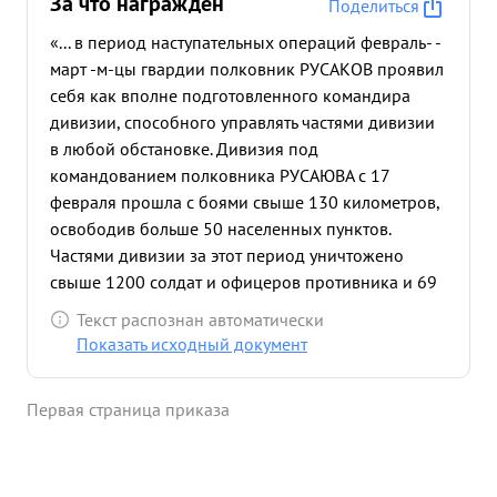
За что награждён
Поделиться
«... в период наступательных операций февраль- -
март -м-цы гвардии полковник РУСАКОВ проявил
себя как вполне подготовленного командира
дивизии, способного управлять частями дивизии
в любой обстановке. Дивизия под
командованием полковника РУСАЮВА с 17
февраля прошла с боями свыше 130 километров,
освободив больше 50 населенных пунктов.
Частями дивизии за этот период уничтожено
свыше 1200 солдат и офицеров противника и 69
захвачено в плен. ...»
Текст распознан автоматически
Показать исходный документ
Первая страница приказа