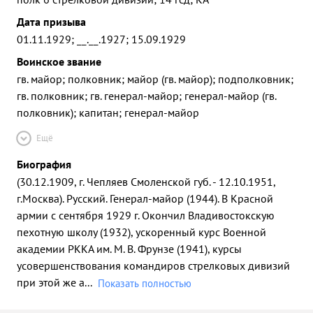
Дата призыва
01.11.1929; __.__.1927; 15.09.1929
Воинское звание
гв. майор; полковник; майор (гв. майор); подполковник;
гв. полковник; гв. генерал-майор; генерал-майор (гв.
полковник); капитан; генерал-майор
Ещё
Биография
(30.12.1909, г. Чепляев Смоленской губ. - 12.10.1951,
г.Москва). Русский. Генерал-майор (1944). В Красной
армии с сентября 1929 г. Окончил Владивостокскую
пехотную школу (1932), ускоренный курс Военной
академии РККА им. М. В. Фрунзе (1941), курсы
усовершенствования командиров стрелковых дивизий
при этой же а
...
Показать полностью