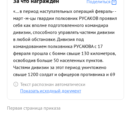
За что награждён
Поделиться
«... в период наступательных операций февраль- -
март -м-цы гвардии полковник РУСАКОВ проявил
себя как вполне подготовленного командира
дивизии, способного управлять частями дивизии
в любой обстановке. Дивизия под
командованием полковника РУСАЮВА с 17
февраля прошла с боями свыше 130 километров,
освободив больше 50 населенных пунктов.
Частями дивизии за этот период уничтожено
свыше 1200 солдат и офицеров противника и 69
захвачено в плен. ...»
Текст распознан автоматически
Показать исходный документ
Первая страница приказа