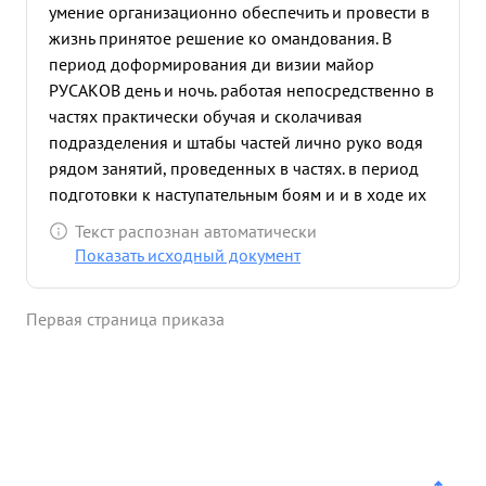
умение организационно обеспечить и провести в
жизнь принятое решение ко омандования. В
период доформирования ди визии майор
РУСАКОВ день и ночь. работая непосредственно в
частях практически обучая и сколачивая
подразделения и штабы частей лично руко водя
рядом занятий, проведенных в частях. в период
подготовки к наступательным боям и и в ходе их
майор РУСАКОВ, работая начальником
Текст распознан автоматически
оперативного отделения правильно организовал
Показать исходный документ
работу в отделении и всегда при любых условиях
боях правильно о ормляет решения
Первая страница приказа
командования и своевременно доводит их до
частей. Постоянно глубоко и всесторонне изучая
обстановку тов. РУСАКОВ делает правдивые
выводы о противнике и - положении соседей
этим самым систематически помогает
командованию в правильном принятии боевого
решения. Благодаря умелой организации работыв