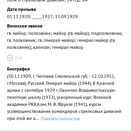
Дата призыва
01.11.1929; __.__.1927; 15.09.1929
Воинское звание
гв. майор; полковник; майор (гв. майор); подполковник;
гв. полковник; гв. генерал-майор; генерал-майор (гв.
полковник); капитан; генерал-майор
Ещё
Биография
(30.12.1909, г. Чепляев Смоленской губ. - 12.10.1951,
г.Москва). Русский. Генерал-майор (1944). В Красной
армии с сентября 1929 г. Окончил Владивостокскую
пехотную школу (1932), ускоренный курс Военной
академии РККА им. М. В. Фрунзе (1941), курсы
усовершенствования командиров стрелковых дивизий
при этой же а
...
Показать полностью