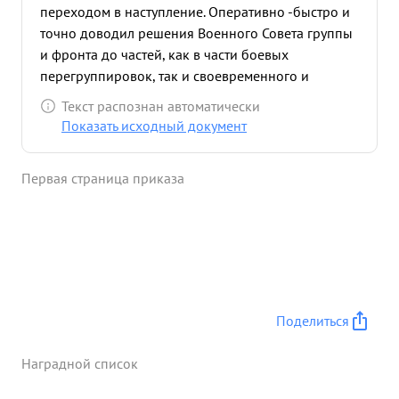
переходом в наступление. Оперативно -быстро и
точно доводил решения Военного Совета группы
и фронта до частей, как в части боевых
перегруппировок, так и своевременного и
полного обеспечения их боеприпасами и
Текст распознан автоматически
горючим. Лично высоко дисциплинирован
Показать исходный документ
грамотный культурный штабной командир. Работу
штаба во время этих боев организовал
Первая страница приказа
оперативно много помогал частям в их боевой
работе, как личными выездами на боевые
порядки, так и посылкой своих штабных
командиров. Под обстрелом противника ведет
себя спокойно чем является примером для
подчиненных. ...»
Поделиться
Наградной список