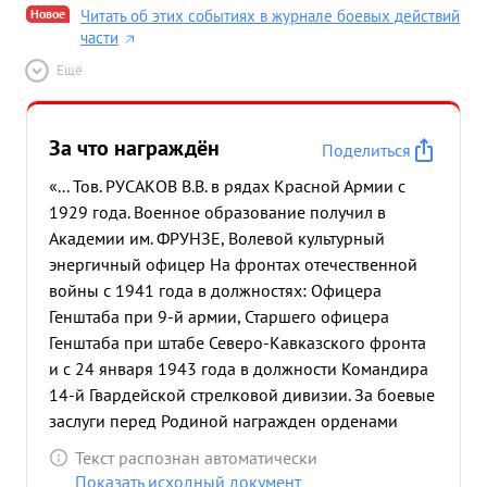
Новое
Читать об этих событиях в журнале боевых действий
части
Ещё
За что награждён
Поделиться
«... Тов. РУСАКОВ В.В. в рядах Красной Армии с
1929 года. Военное образование получил в
Академии им. ФРУНЗЕ, Волевой культурный
энергичный офицер На фронтах отечественной
войны с 1941 года в должностях: Офицера
Генштаба при 9-й армии, Старшего офицера
Генштаба при штабе Северо-Кавказского фронта
и с 24 января 1943 года в должности Командира
14-й Гвардейской стрелковой дивизии. За боевые
заслуги перед Родиной награжден орденами
"Красное знамя" Красная звезда" и медалью "За
Текст распознан автоматически
оборону Сталинграда". В наступательных
Показать исходный документ