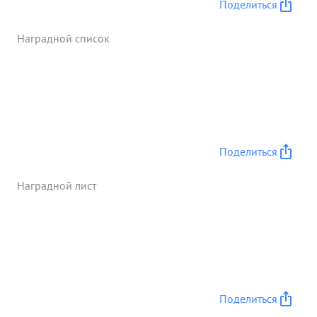
Поделиться
отделении и сколачивании его в штабе
образцово поставлена информация как внутри
Наградной список
штаба так и высшему штабу. В ходе боев
тов.РУСАКОВ систематически бывает в частя и там
конкретно помогает командованию частей в
выполнении боевых приказов. в боях проявляет
разумную инициативу мужество и смелость. За
доблесть проявленную в боях гвардии майор
РУСАКОВ достоин награждения орденом
Поделиться
"КРАСНОГО ЗНАМЕНИ" ...»
Наградной лист
Поделиться