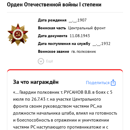
Орден Отечественной войны I степени
Дата рождения
__.__.1907
Воинская часть
Центральный фронт
Дата документа
11.08.1943
Дата поступления на службу
__.__.1932
Воинское звание
гв. полковник
Ещё
За что награждён
Поделиться
«... Гвардии полковник т. РУСАНОВ В.В. в боях с 5
июля по 26.7.43 г. на участке Центрального
фронта своим руководством частями РС,на
должности начальника штаба, влиял на готовность
и боеспособность в отражении и уничтожении
частями РС наступающего противника
тоже и с