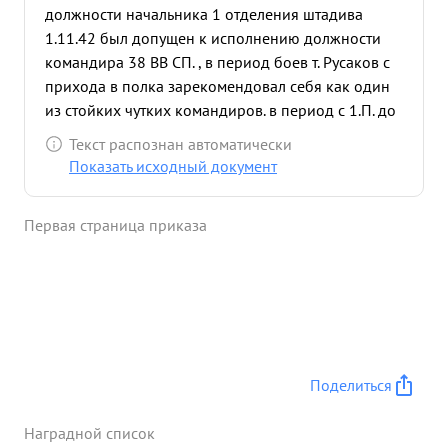
должности начальника 1 отделения штадива
1.11.42 был допущен к исполнению должности
командира 38 ВВ СП. , в период боев т. Русаков с
прихода в полка зарекомендовал себя как один
из стойких чутких командиров. в период с 1.П. до
10.11.42 противник вовседневно с выс. 228.0 при
Текст распознан автоматически
принимал контатаки с превосходящими силами.
Показать исходный документ
Тов. Русаков умело отражал все атаки 17
уничтожая инабимря при этом наступающую силу
Первая страница приказа
противника и его технику. в период
наступательных боев см 19.11. т. Русакову было
приказано овладеть выс. 228.0. тов. Русаков сумел
организовать личный состав полка на РазГром
враГа, по его сигналу весь личный состав умело
ринулся на противника в атаку уничтожая его
живую силу технику и ДЗОТЫ. тов. Русаков видя,
Поделиться
что выс. 228.0 ввиду ее сильного укрепления взять
нельзя сам принял решение обойти выс. 228.0 и
Наградной список
это дало большой успех выс. была взята без