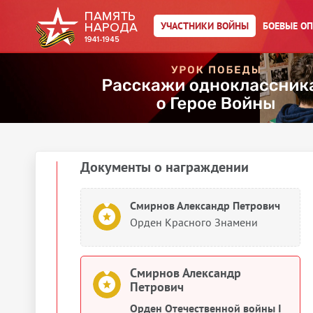
Смирнов Александр Петрович
УЧАСТНИКИ ВОЙНЫ
БОЕВЫЕ О
Орден Красного Знамени
Смирнов Александр Петрович
Орден Красного Знамени
1945
Документы о награждении
Смирнов Александр Петрович
Орден Красного Знамени
Смирнов Александр
Петрович
Орден Отечественной войны I