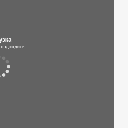
узка
, подождите