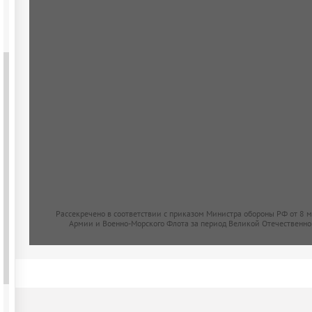
Рассекречено в соответствии с приказом Министра обороны РФ от 8 
Армии и Военно-Морского Флота за период Великой Отечественно