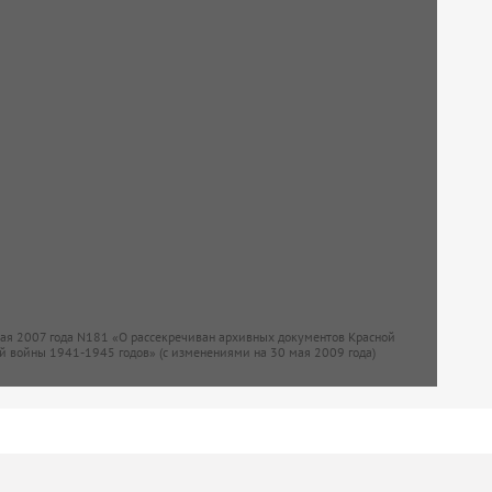
мая 2007 года N181 «О рассекречиван архивных документов Красной
й войны 1941-1945 годов» (с изменениями на 30 мая 2009 года)