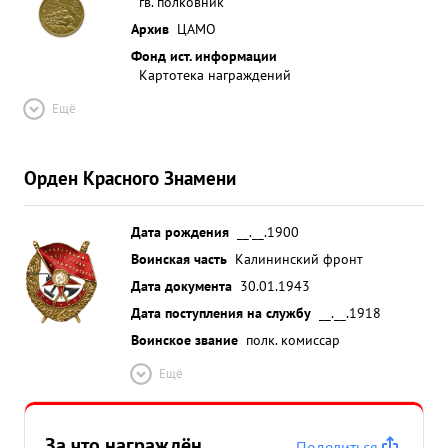
гв. полковник
Архив
ЦАМО
Фонд ист. информации
Картотека награждений
Ещё
Орден Красного Знамени
Дата рождения
__.__.1900
Воинская часть
Калининский фронт
Дата документа
30.01.1943
Дата поступления на службу
__.__.1918
Воинское звание
полк. комиссар
Ещё
За что награждён
Поделиться