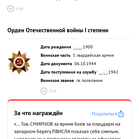
Ещё
Орден Отечественной войны I степени
Дата рождения
__.__.1900
Воинская часть
5 гвардейская армия
Дата документа
06.10.1944
Дата поступления на службу
__.__.1942
Воинское звание
гв. полковник
Ещё
За что награждён
Поделиться
«... Тов. СМИРНОВ за время боев за плацдарм на
западном берегу Р.ВИСЛА показал себя смелым,
находчивым и тактически грамотным офицером.