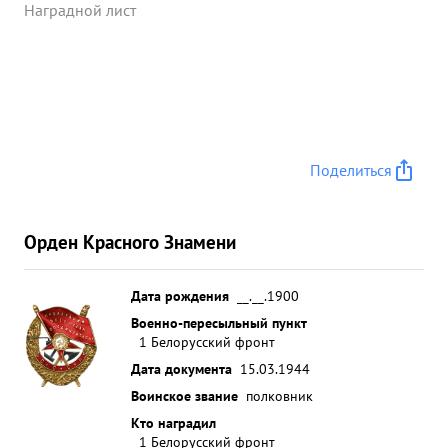
действий дивизии, личную отвагу и мужество
Наградной лист
проявленные в них тов. СМИРнов достоин
награждения ОРДЕНОМ "ЛЕНИНА". ...»
Поделиться
Орден Красного Знамени
Дата рождения
__.__.1900
Военно-пересыльный пункт
1 Белорусский фронт
Дата документа
15.03.1944
Воинское звание
полковник
Кто наградил
1 Белорусский фронт