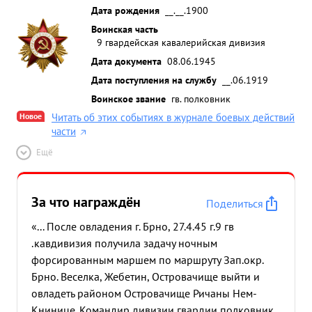
Дата рождения
__.__.1900
Воинская часть
9 гвардейская кавалерийская дивизия
Дата документа
08.06.1945
Дата поступления на службу
__.06.1919
Воинское звание
гв. полковник
Новое
Читать об этих событиях в журнале боевых действий
части
Ещё
За что награждён
Поделиться
«... После овладения г. Брно, 27.4.45 г.9 гв
.кавдивизия получила задачу ночным
форсированным маршем по маршруту Зап.окр.
Брно. Веселка, Жебетин, Островачище выйти и
овладеть районом Островачище Ричаны Нем-
Книнице. Командир дивизии гвардии полковник