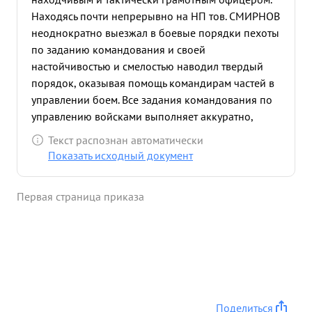
Находясь почти непрерывно на НП тов. СМИРНОВ
неоднократно выезжал в боевые порядки пехоты
по заданию командования и своей
настойчивостью и смелостью наводил твердый
порядок, оказывая помощь командирам частей в
управлении боем. Все задания командования по
управлению войсками выполняет аккуратно,
добросовестно и в срок. Одновременно во-время
Текст распознан автоматически
боев за плацдарм на западном берегу р.вислы,
Показать исходный документ
тов. СМИРНОВ находясь в войсках, изучал опыт
боев и лучшие пример боевых действий здесь-же
Первая страница приказа
передавал всем частям. Тов. СМИРНОВ работая
Начальником отделения по использованию опыта
войны, порученные ему задания по сбору и
редактированию статей обобщающих опыт
боевых действий Армии и редантирование
Оперативно- -тактических очерков-проводит с
исключительной добросовестностью,
Поделиться