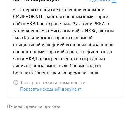
«... С первых дней отечественной войны тов.
СМИРНОВ А.П., работая военным комиссаром
войск НКВД по охране тыла 22 армии РККА, а
затем военным комиссаром войск НКВД охраны
тыла Калининского фронта с большой
инициативой и энергией выполнял обязанности
военного комиссара войск, как в период, когда
части НКВД непосредственно на передовых
линиях фронта выполняли боевые задачи
Военного Совета, так и во время несения
войсками специальной службы по охране тыла
Текст распознан автоматически
фронта. Осуществляя постоянную тесну ю личную
Показать исходный документ
связь с частями и парторганизациями, тов.
СМИРНОВ неоднократно показал себя смелым и
Первая страница приказа
храбрым комиссаром. Итоги боевой деятельности
войск НКВД ОВТ Калининского фронта
подтверждаю, что личный состав войск четко и
самоотверженно выполняет боевые задачи по