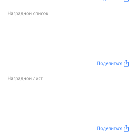
тщательностью и знанием дела. За
добросовестное выполнение заданий
Наградной список
командования и проявленную личную смелость и
мужество тов. СМИРНОВ достоин награждения
орденом ...»
Поделиться
Наградной лист
Поделиться