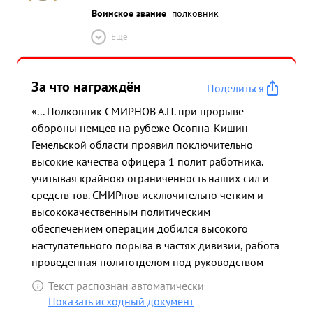
Воинское звание
полковник
Ещё
За что награждён
Поделиться
«... Полковник СМИРНОВ А.П. при прорыве
обороны немцев на рубеже Осопна-Кишин
Гемельской области проявил поключительно
высокие качества офицера 1 полит работника.
учитывая крайною ограниченность наших сил и
средств тов. СМИРнов исключительно четким и
высококачественным политическим
обеспечением операции добился высокого
наступательного порыва в частях дивизии, работа
проведенная политотделом под руководством
тов. СМИРНОВА в решающей степени
Текст распознан автоматически
способствовала тому, что сильная оборона
Показать исходный документ
немцев в боях 21-23. 1.44г. была прорвана.