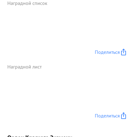
Наградной список
Подготовил материалы по описанию Полтавской
и Кременчугской операции Армии. ...»
Поделиться
Наградной лист
Поделиться