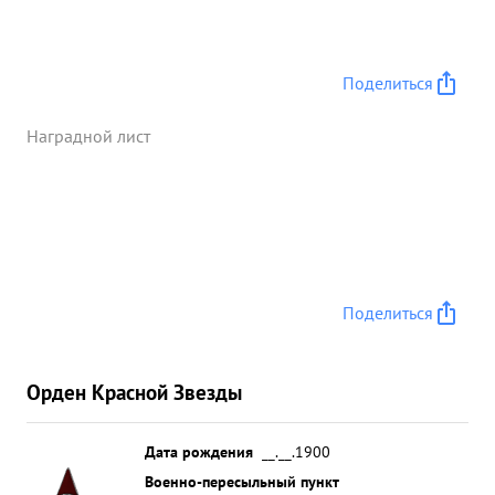
потери противнику. Тов. СМИРНОВ во время боев
всегда находился в частях на месте устранял
недостатки и руководил боевыми операциями
Зная всегда действительную обстановку умело
Поделиться
расставлял, партийно-комсомольские силы, чем
влиял на положительный исход боя. ...»
Наградной лист
Поделиться
Орден Красной Звезды
Дата рождения
__.__.1900
Военно-пересыльный пункт