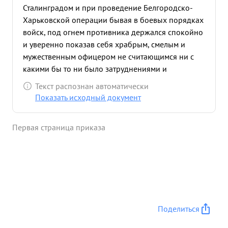
Сталинградом и при проведение Белгородско-
Харьковской операции бывая в боевых порядках
войск, под огнем противника держался спокойно
и уверенно показав себя храбрым, смелым и
мужественным офицером не считающимся ни с
какими бы то ни было затруднениями и
настойчиво добиваю щимся выполнения
Текст распознан автоматически
порученных ему Командованием заданий. Состоя
Показать исходный документ
на должности Ст Пом. Нач. Оперативного отдела
по изучению опыта войны подготовил ряд
Первая страница приказа
печатаных работ и бюллетень по Сталинградской
операций. Несмотря на одновременной
исполнение обязанностей Начальника Гарнизова
пунктов размещения 1-го эшелона и связанных с
этим исполнением самых разнообразных
обязанностей в коротний срок. Выполнил
большую работу по исследованию и написанию
Поделиться
оперативно - технического очерка по
Белгородской операции 5 Гвардейской Армии.