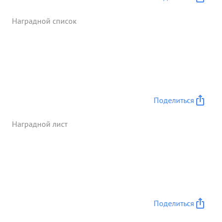
тщательностью и знанием дела. За
добросовестное выполнение заданий
Наградной список
командования и проявленную личную смелость и
мужество тов. СМИРНОВ достоин награждения
орденом ...»
Поделиться
Наградной лист
Поделиться