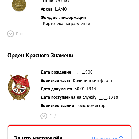
гв. полковник
Архив
ЦАМО
Фонд ист. информации
Картотека награждений
Ещё
Орден Красного Знамени
Дата рождения
__.__.1900
Воинская часть
Калининский фронт
Дата документа
30.01.1943
Дата поступления на службу
__.__.1918
Воинское звание
полк. комиссар
Ещё
За что награждён
Поделиться