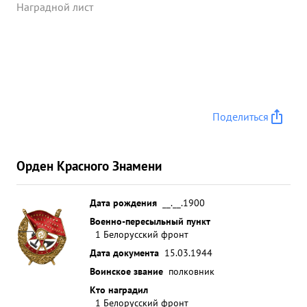
действий дивизии, личную отвагу и мужество
Наградной лист
проявленные в них тов. СМИРнов достоин
награждения ОРДЕНОМ "ЛЕНИНА". ...»
Поделиться
Орден Красного Знамени
Дата рождения
__.__.1900
Военно-пересыльный пункт
1 Белорусский фронт
Дата документа
15.03.1944
Воинское звание
полковник
Кто наградил
1 Белорусский фронт