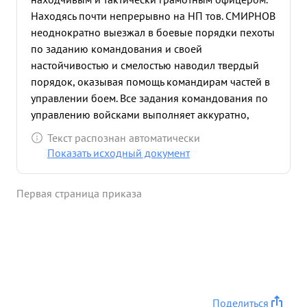
Находясь почти непрерывно на НП тов. СМИРНОВ
неоднократно выезжал в боевые порядки пехоты
по заданию командования и своей
настойчивостью и смелостью наводил твердый
порядок, оказывая помощь командирам частей в
управлении боем. Все задания командования по
управлению войсками выполняет аккуратно,
добросовестно и в срок. Одновременно во-время
Текст распознан автоматически
боев за плацдарм на западном берегу р.вислы,
Показать исходный документ
тов. СМИРНОВ находясь в войсках, изучал опыт
боев и лучшие пример боевых действий здесь-же
Первая страница приказа
передавал всем частям. Тов. СМИРНОВ работая
Начальником отделения по использованию опыта
войны, порученные ему задания по сбору и
редактированию статей обобщающих опыт
боевых действий Армии и редантирование
Оперативно- -тактических очерков-проводит с
исключительной добросовестностью,
Поделиться