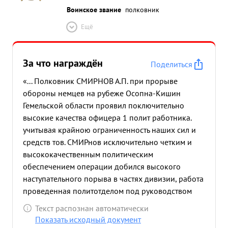
Воинское звание
полковник
Ещё
За что награждён
Поделиться
«... Полковник СМИРНОВ А.П. при прорыве
обороны немцев на рубеже Осопна-Кишин
Гемельской области проявил поключительно
высокие качества офицера 1 полит работника.
учитывая крайною ограниченность наших сил и
средств тов. СМИРнов исключительно четким и
высококачественным политическим
обеспечением операции добился высокого
наступательного порыва в частях дивизии, работа
проведенная политотделом под руководством
тов. СМИРНОВА в решающей степени
Текст распознан автоматически
способствовала тому, что сильная оборона
Показать исходный документ
немцев в боях 21-23. 1.44г. была прорвана.