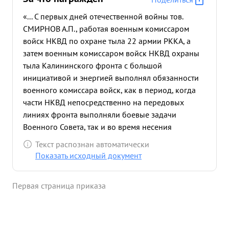
«... С первых дней отечественной войны тов.
СМИРНОВ А.П., работая военным комиссаром
войск НКВД по охране тыла 22 армии РККА, а
затем военным комиссаром войск НКВД охраны
тыла Калининского фронта с большой
инициативой и энергией выполнял обязанности
военного комиссара войск, как в период, когда
части НКВД непосредственно на передовых
линиях фронта выполняли боевые задачи
Военного Совета, так и во время несения
войсками специальной службы по охране тыла
Текст распознан автоматически
фронта. Осуществляя постоянную тесну ю личную
Показать исходный документ
связь с частями и парторганизациями, тов.
СМИРНОВ неоднократно показал себя смелым и
Первая страница приказа
храбрым комиссаром. Итоги боевой деятельности
войск НКВД ОВТ Калининского фронта
подтверждаю, что личный состав войск четко и
самоотверженно выполняет боевые задачи по