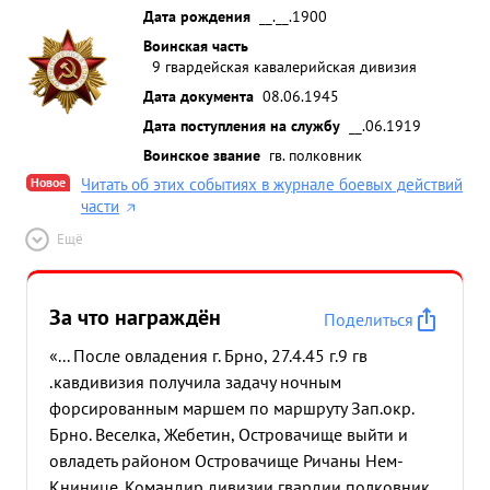
Дата рождения
__.__.1900
Воинская часть
9 гвардейская кавалерийская дивизия
Дата документа
08.06.1945
Дата поступления на службу
__.06.1919
Воинское звание
гв. полковник
Новое
Читать об этих событиях в журнале боевых действий
части
Ещё
За что награждён
Поделиться
«... После овладения г. Брно, 27.4.45 г.9 гв
.кавдивизия получила задачу ночным
форсированным маршем по маршруту Зап.окр.
Брно. Веселка, Жебетин, Островачище выйти и
овладеть районом Островачище Ричаны Нем-
Книнице. Командир дивизии гвардии полковник