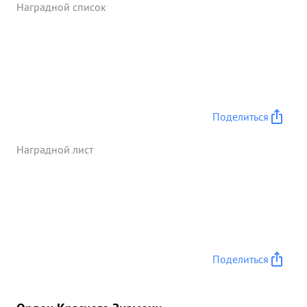
Наградной список
Подготовил материалы по описанию Полтавской
и Кременчугской операции Армии. ...»
Поделиться
Наградной лист
Поделиться