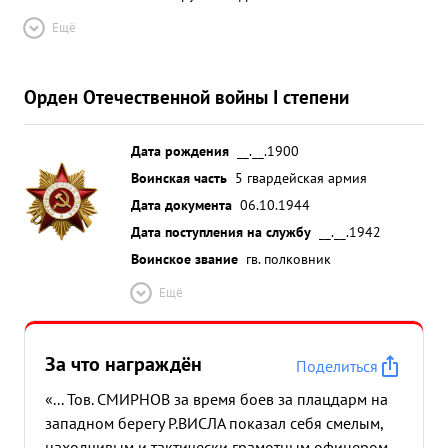
Ещё
Орден Отечественной войны I степени
Дата рождения
__.__.1900
Воинская часть
5 гвардейская армия
Дата документа
06.10.1944
Дата поступления на службу
__.__.1942
Воинское звание
гв. полковник
Ещё
За что награждён
Поделиться
«... Тов. СМИРНОВ за время боев за плацдарм на
западном берегу Р.ВИСЛА показал себя смелым,
находчивым и тактически грамотным офицером.