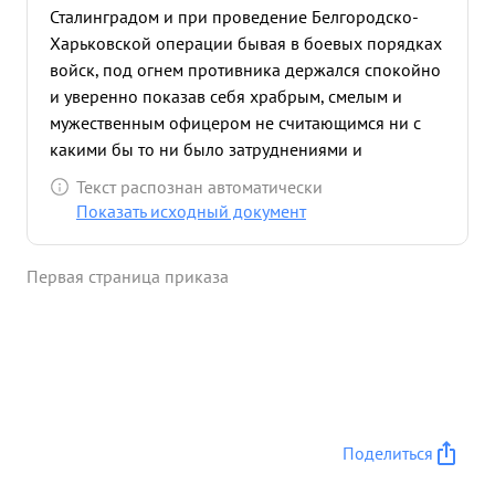
Сталинградом и при проведение Белгородско-
Харьковской операции бывая в боевых порядках
войск, под огнем противника держался спокойно
и уверенно показав себя храбрым, смелым и
мужественным офицером не считающимся ни с
какими бы то ни было затруднениями и
настойчиво добиваю щимся выполнения
Текст распознан автоматически
порученных ему Командованием заданий. Состоя
Показать исходный документ
на должности Ст Пом. Нач. Оперативного отдела
по изучению опыта войны подготовил ряд
Первая страница приказа
печатаных работ и бюллетень по Сталинградской
операций. Несмотря на одновременной
исполнение обязанностей Начальника Гарнизова
пунктов размещения 1-го эшелона и связанных с
этим исполнением самых разнообразных
обязанностей в коротний срок. Выполнил
большую работу по исследованию и написанию
Поделиться
оперативно - технического очерка по
Белгородской операции 5 Гвардейской Армии.