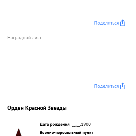
потери противнику. Тов. СМИРНОВ во время боев
всегда находился в частях на месте устранял
недостатки и руководил боевыми операциями
Зная всегда действительную обстановку умело
Поделиться
расставлял, партийно-комсомольские силы, чем
влиял на положительный исход боя. ...»
Наградной лист
Поделиться
Орден Красной Звезды
Дата рождения
__.__.1900
Военно-пересыльный пункт