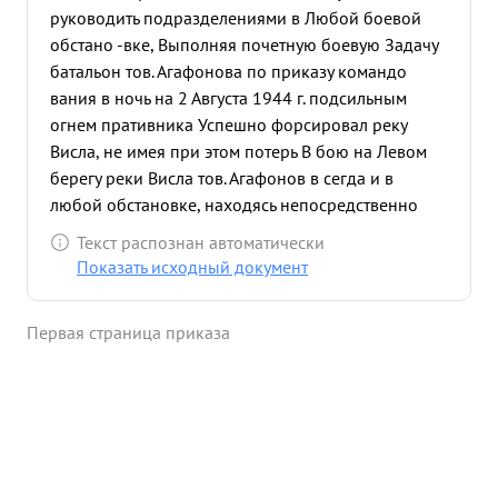
руководить подразделениями в Любой боевой
обстано -вке, Выполняя почетную боевую Задачу
батальон тов. Агафонова по приказу командо
вания в ночь на 2 Августа 1944 г. подсильным
огнем пративника Успешно форсировал реку
Висла, не имея при этом потерь В бою на Левом
берегу реки Висла тов. Агафонов в сегда и в
любой обстановке, находясь непосредственно
среди бойцов своего батальона нераз поличной
Текст распознан автоматически
Инициативе из различной оружия разил еще
Показать исходный документ
недодитую фашистскую нечесть. 2 Августа 1944г. в
бою За населенный пункт Могнушево товарищ
Первая страница приказа
Агафонов выставил на открытыю позицию
Станковый пулемет у мощным и плотным Огнем из
него растрелял до25 немецких солдат и
офицеров пративника. Продвинулись в перед до
15. кило- Метров, Наши части создали прочную и
выходный плацдарм Противник Чувствуя Не