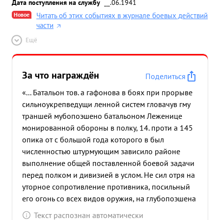
Дата поступления на службу
__.06.1941
Новое
Читать об этих событиях в журнале боевых действий
части
Ещё
За что награждён
Поделиться
«... Батальон тов. а гафонова в боях при прорыве
сильноукрепведущи ленной систем гловачув гму
траншей мубопоэшено батальоном Леженице
монированной обороны в полку, 14. проти а 145
опика от с большой года которого в был
численностью штурмующим зависило районе
выполнение общей поставленной боевой задачи
перед полком и дивизией в услом. Не сил отря на
уторное сопротивление противника, посильный
его огонь со всех видов оружия, на глубопоэшена
пированность перед батальоном системы была
Текст распознан автоматически