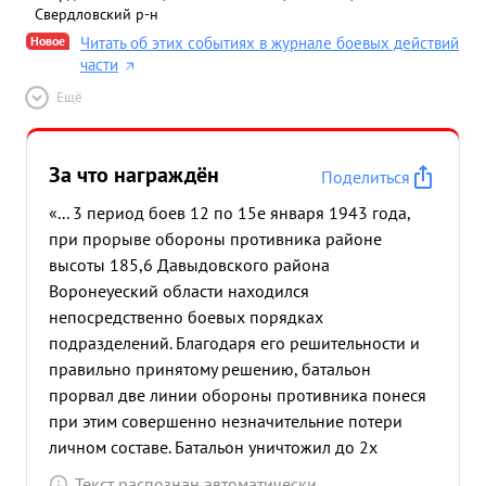
Свердловский р-н
Новое
Читать об этих событиях в журнале боевых действий
части
Ещё
За что награждён
Поделиться
«... 3 период боев 12 по 15е января 1943 года,
при прорыве обороны противника районе
высоты 185,6 Давыдовского района
Воронеуеский области находился
непосредственно боевых порядках
подразделений. Благодаря его решительности и
правильно принятому решению, батальон
прорвал две линии обороны противника понеся
при этим совершенно незначительние потери
личном составе. Батальон уничтожил до 2х
батальонов пехоты противника. Под
Текст распознан автоматически