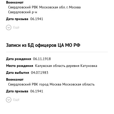
Военкомат
подразд средств, шений за успешный б-она 1
Свердловский РВК Московская обл. г. Москва
приданных исход боя, личный и под держи
Свердловский р-н
героизм вающих и отвагу тов. его фонов достоин
Дата призыва
06.1941
присюдение звания Герой и Советского Союза:
Дострин проявления звания сероя совет ского
Ещё
Соголя ...»
Записи из БД офицеров ЦА МО РФ
Дата рождения
06.11.1918
Место рождения
Калужская область деревня Катуновка
Дата выбытия
04.07.1983
Военкомат
Свердловский РВК город Москва Московская область
Дата призыва
06.1941
Ещё