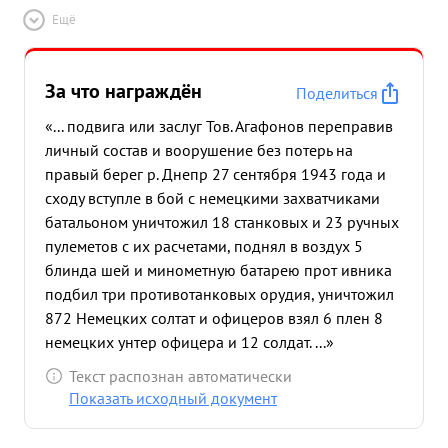
Ещё
За что награждён
Поделиться
«... подвига или заслуг Тов. Агафонов переправив
личный состав и воорушение без потерь на
правый берег р. Днепр 27 сентября 1943 года и
сходу вступле в бой с немецкими захватчиками
батальоном уничтожил 18 станковых и 23 ручных
пулеметов с их расчетами, поднял в воздух 5
блинда шей и минометную батарею прот ивника
подбил три противотанковых орудия, уничтожил
872 Немецких солтат и офицеров взял 6 плен 8
немецких унтер офицера и 12 солдат. ...»
Текст распознан автоматически
Показать исходный документ