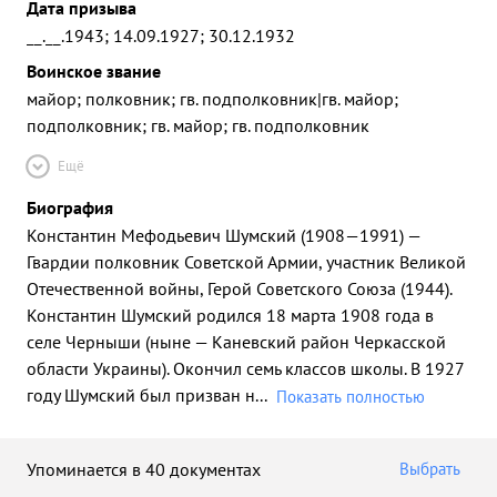
Дата призыва
__.__.1943; 14.09.1927; 30.12.1932
Воинское звание
майор; полковник; гв. подполковник|гв. майор;
подполковник; гв. майор; гв. подполковник
Ещё
Биография
Константин Мефодьевич Шумский (1908—1991) —
Гвардии полковник Советской Армии, участник Великой
Отечественной войны, Герой Советского Союза (1944).
Константин Шумский родился 18 марта 1908 года в
селе Черныши (ныне — Каневский район Черкасской
области Украины). Окончил семь классов школы. В 1927
году Шумский был призван н
...
Показать полностью
Упоминается в 40 документах
Выбрать