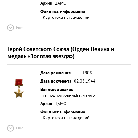
под его руководством нанесен большой ущерб в
Архив
ЦАМО
технике противника, за что группа получила
Фонд ист. информации
благодарность от генерал-лейтенанта С СУДЕЦ. ...»
Картотека награждений
Ещё
Герой Советского Союза (Орден Ленина и
медаль «Золотая звезда»)
Дата рождения
__.__.1908
Дата документа
02.08.1944
Воинское звание
гв. подполковник|гв. майор
Архив
ЦАМО
Фонд ист. информации
Картотека награждений
Ещё