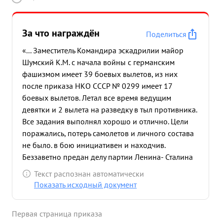
За что награждён
Поделиться
«... Заместитель Командира эскадрилии майор
Шумский К.М. с начала войны с германским
фашизмом имеет 39 боевых вылетов, из них
после приказа НКО СССР № 0299 имеет 17
боевых вылетов. Летал все время ведущим
девятки и 2 вылета на разведку в тыл противника.
Все задания выполнял хорошо и отлично. Цели
поражались, потерь самолетов и личного состава
не было. в бою инициативен и находчив.
Беззаветно предан делу партии Ленина- Сталина
и Социалистической Родине. За боевую работу
Текст распознан автоматически
заслуживает Правительственной награды. ...»
Показать исходный документ
Первая страница приказа