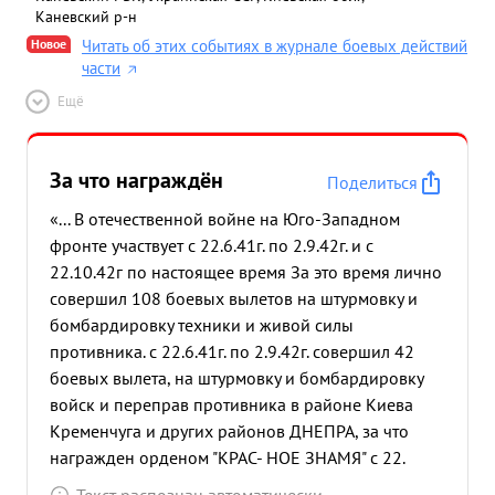
Каневский р-н
Новое
Читать об этих событиях в журнале боевых действий
части
Ещё
За что награждён
Поделиться
«... В отечественной войне на Юго-Западном
фронте участвует с 22.6.41г. по 2.9.42г. и с
22.10.42г по настоящее время За это время лично
совершил 108 боевых вылетов на штурмовку и
бомбардировку техники и живой силы
противника. с 22.6.41г. по 2.9.42г. совершил 42
боевых вылета, на штурмовку и бомбардировку
войск и переправ противника в районе Киева
Кременчуга и других районов ДНЕПРА, за что
награжден орденом "КРАС- НОЕ ЗНАМЯ" с 22.
10.42г. по 10.2.43г. еще совершил 28 боевых