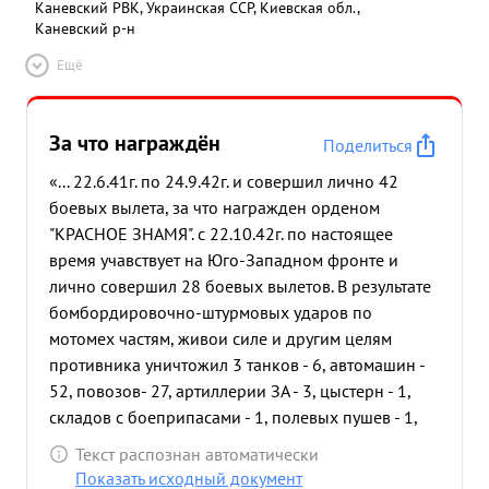
Каневский РВК, Украинская ССР, Киевская обл.,
Каневский р-н
Ещё
За что награждён
Поделиться
«... 22.6.41г. по 24.9.42г. и совершил лично 42
боевых вылета, за что награжден орденом
"КРАСНОЕ ЗНАМЯ". с 22.10.42г. по настоящее
время учавствует на Юго-Западном фронте и
лично совершил 28 боевых вылетов. В результате
бомбордировочно-штурмовых ударов по
мотомех частям, живои силе и другим целям
противника уничтожил 3 танков - 6, автомашин -
52, повозов- 27, артиллерии ЗА - 3, цыстерн - 1,
складов с боеприпасами - 1, полевых пушев - 1,
уничтожил и рассеял до 420 солдат и офицеров
Текст распознан автоматически
противника. Под его личным руководством
Показать исходный документ