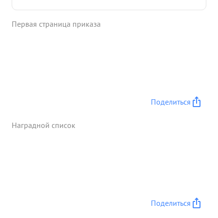
эскадрилья совершила 145 боевых вылетов и при
этом уничтожено танков - 15, автомашин 1 248,
Первая страница приказа
повозов - 75, артиллерии ЗА 1 5, цыстерн - 6,
складов с боеприпасами - 4, полевой артиллерии
- 6, железно-дорожных вагонов - 8, складов с
горючим - 2 самолетов на земле - 13, в воздухе - 2,
уничтожено и рассеяно до 1600 солдат и
офицеров противника. ...»
Поделиться
Наградной список
Поделиться