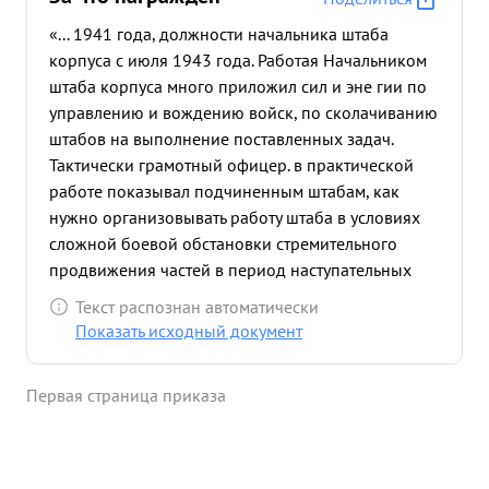
«... 1941 года, должности начальника штаба
корпуса с июля 1943 года. Работая Начальником
штаба корпуса много приложил сил и эне гии по
управлению и вождению войск, по сколачиванию
штабов на выполнение поставленных задач.
Тактически грамотный офицер. в практической
работе показывал подчиненным штабам, как
нужно организовывать работу штаба в условиях
сложной боевой обстановки стремительного
продвижения частей в период наступательных
боев. в боях 14-16 мая 1944 года тов. ДОСИК-
Текст распознан автоматически
САВИЦКИЙ хорошо органи зовал управление
Показать исходный документ
войсками, чем обеспечил операцию корпуса
Когда противник перешел в контрнаступление,
Первая страница приказа
части 203 и 295 Стрелковых дивизий начали
отход. т. ЛОСИК-САВИЦКИЙ находясь на НП
командира 203 СД, организовал пехоту и лично
руководил отражением противника, где был