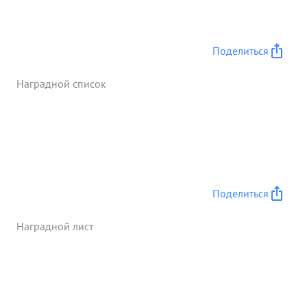
тяжело ранен. За умелое руководство штабами,
обеспечившими Управление ...»
Поделиться
Наградной список
Поделиться
Наградной лист