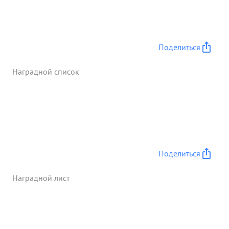
оперативность управления, особенно на
открытом левом фланге корпуса, ежедневное
выполнение задачи дня, ...»
Поделиться
Наградной список
Поделиться
Наградной лист