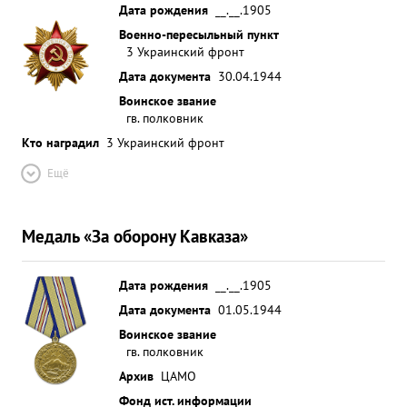
Дата рождения
__.__.1905
организацию взаимодействия родов воиск. к
Военно-пересыльный пункт
подчиненным проявляет жесткую
3 Украинский фронт
требовательность и воспитывает их в духе точного
Дата документа
30.04.1944
и беспрекословного выполнения приказов. За
Воинское звание
умелую разваботку наступательных операции с ...»
гв. полковник
Кто наградил
3 Украинский фронт
Ещё
Медаль «За оборону Кавказа»
Дата рождения
__.__.1905
Дата документа
01.05.1944
Воинское звание
гв. полковник
Архив
ЦАМО
Фонд ист. информации