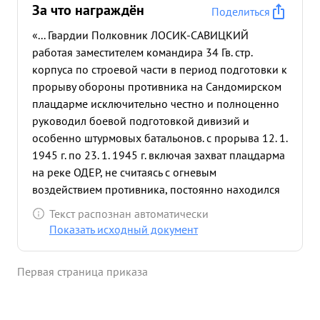
За что награждён
Поделиться
«... Гвардии Полковник ЛОСИК-САВИЦКИЙ
работая заместителем командира 34 Гв. стр.
корпуса по строевой части в период подготовки к
прорыву обороны противника на Сандомирском
плацдарме исключительно честно и полноценно
руководил боевой подготовкой дивизий и
особенно штурмовых батальонов. с прорыва 12. 1.
1945 г. по 23. 1. 1945 г. включая захват плацдарма
на реке ОДЕР, не считаясь с огневым
воздействием противника, постоянно находился
на ПНП, на наиболее ответственных
Текст распознан автоматически
направлениях, координируя действия частей.
Показать исходный документ
проверяя выполнение боевого приказа оказывая
помощь в организации взаимодействия родов
Первая страница приказа
войск, бывая зачастую в боевых порядках
батальонов и рот. Своей самоотверженной
работой обеспечил бесперебойность и