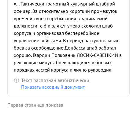
«... Тактически грамотный культурный штабной
офицер. За относительно короткий промежуток
времени своего пребывания в занимаемой
должности -е 6 июля с/г умело сколотил штаб
корпуса и организовал бесперебойное
управление войсками. В период наступательных
боев за освобождение Донбасса штаб работал
хорошо. Гвардии Полковник ЛОСИК-САВЕНКИЙ в
решающие минуты боев находился в боевых
порядках частей корпуса и лично руководил
работой подчиненных штабов обеспечивая
Текст распознан автоматически
организ цию взаимодействие родов войск. в
Показать исходный документ
подчиненным проявляет требовательность и
воспитывает их в духе точного и
Первая страница приказа
беспрекословного выполнения приказов. ...»