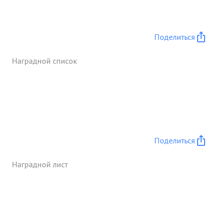
тяжело ранен. За умелое руководство штабами,
обеспечившими Управление ...»
Поделиться
Наградной список
Поделиться
Наградной лист