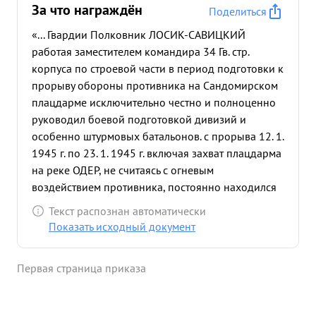
За что награждён
Поделиться
«... Гвардии Полковник ЛОСИК-САВИЦКИЙ
работая заместителем командира 34 Гв. стр.
корпуса по строевой части в период подготовки к
прорыву обороны противника на Сандомирском
плацдарме исключительно честно и полноценно
руководил боевой подготовкой дивизий и
особенно штурмовых батальонов. с прорыва 12. 1.
1945 г. по 23. 1. 1945 г. включая захват плацдарма
на реке ОДЕР, не считаясь с огневым
воздействием противника, постоянно находился
на ПНП, на наиболее ответственных
Текст распознан автоматически
направлениях, координируя действия частей.
Показать исходный документ
проверяя выполнение боевого приказа оказывая
помощь в организации взаимодействия родов
Первая страница приказа
войск, бывая зачастую в боевых порядках
батальонов и рот. Своей самоотверженной
работой обеспечил бесперебойность и