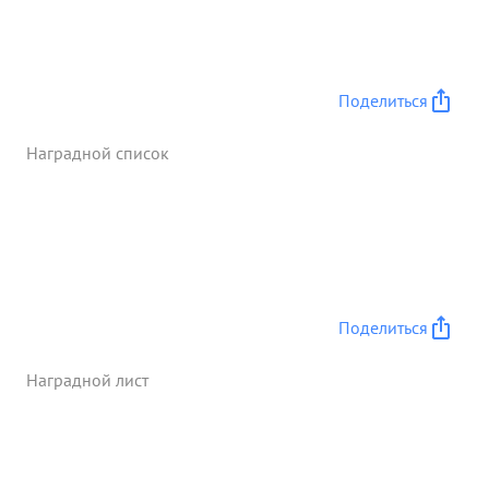
оперативность управления, особенно на
открытом левом фланге корпуса, ежедневное
выполнение задачи дня, ...»
Поделиться
Наградной список
Поделиться
Наградной лист