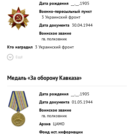
Дата рождения
__.__.1905
организацию взаимодействия родов воиск. к
Военно-пересыльный пункт
подчиненным проявляет жесткую
3 Украинский фронт
требовательность и воспитывает их в духе точного
Дата документа
30.04.1944
и беспрекословного выполнения приказов. За
Воинское звание
умелую разваботку наступательных операции с ...»
гв. полковник
Кто наградил
3 Украинский фронт
Ещё
Медаль «За оборону Кавказа»
Дата рождения
__.__.1905
Дата документа
01.05.1944
Воинское звание
гв. полковник
Архив
ЦАМО
Фонд ист. информации