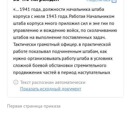
«... 1941 года, должности начальника штаба
корпуса с июля 1943 года. Работая Начальником
штаба корпуса много приложил сил и эне гии по
управлению и вождению войск, по сколачиванию
штабов на выполнение поставленных задач.
Тактически грамотный офицер. в практической
работе показывал подчиненным штабам, как
нужно организовывать работу штаба в условиях
сложной боевой обстановки стремительного
продвижения частей в период наступательных
боев. в боях 14-16 мая 1944 года тов. ДОСИК-
Текст распознан автоматически
САВИЦКИЙ хорошо органи зовал управление
Показать исходный документ
войсками, чем обеспечил операцию корпуса
Когда противник перешел в контрнаступление,
Первая страница приказа
части 203 и 295 Стрелковых дивизий начали
отход. т. ЛОСИК-САВИЦКИЙ находясь на НП
командира 203 СД, организовал пехоту и лично
руководил отражением противника, где был