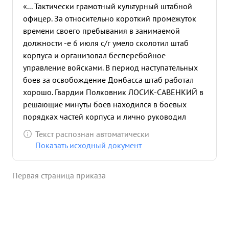
«... Тактически грамотный культурный штабной
офицер. За относительно короткий промежуток
времени своего пребывания в занимаемой
должности -е 6 июля с/г умело сколотил штаб
корпуса и организовал бесперебойное
управление войсками. В период наступательных
боев за освобождение Донбасса штаб работал
хорошо. Гвардии Полковник ЛОСИК-САВЕНКИЙ в
решающие минуты боев находился в боевых
порядках частей корпуса и лично руководил
работой подчиненных штабов обеспечивая
Текст распознан автоматически
организ цию взаимодействие родов войск. в
Показать исходный документ
подчиненным проявляет требовательность и
воспитывает их в духе точного и
Первая страница приказа
беспрекословного выполнения приказов. ...»