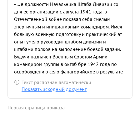
«... в должности Начальника Штаба Дивизии со
дня ее организации с августа 1941 года. в
Отечественной войне показал себя смелым
энергичным и инициативным командиром. Имея
большую военную подготовку и практический эт
опыт умело руководит штабом дивизии и
штабами полков на выполнение боевой задачи.
Будучи назначен Военным Советом Армии
командиром группы в октяб бре 1942 года по
освобождению село фанагорийское в результате
правил ного его личного руководства боевая
Текст распознан автоматически
задача была выполнена в этом бою было
Показать исходный документ
уничтожено свыше тысячи солдат и офицеров. В
октябре и ноябре 1942 г. выполняя приказ по
Первая страница приказа
уничтожению Семаш ховской группировки на
Туапсинском направлении обеспечил управление
частями дивизии и выход 1149 стр. полка в тыл
противника что привело к уничтожению и
разгрому Семашховской группировки противника