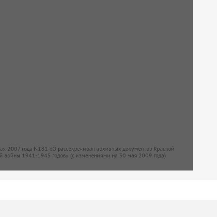
мая 2007 года N181 «О рассекречиван архивных документов Красной
й войны 1941-1945 годов» (с изменениями на 30 мая 2009 года)