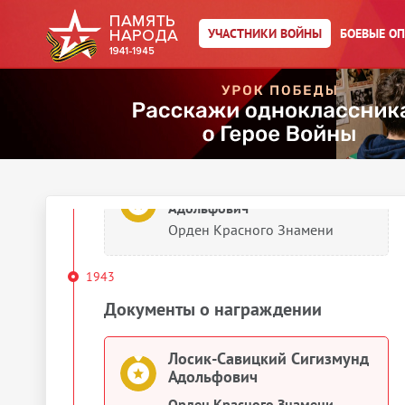
1942
УЧАСТНИКИ ВОЙНЫ
БОЕВЫЕ О
Документы о награждении
Лосик-Савицкий Сигизмунд
Адольфович
Орден Красного Знамени
Лосик-Савицкий Сигизмунд
Адольфович
Орден Красного Знамени
1943
Документы о награждении
Лосик-Савицкий Сигизмунд
Адольфович
Орден Красного Знамени