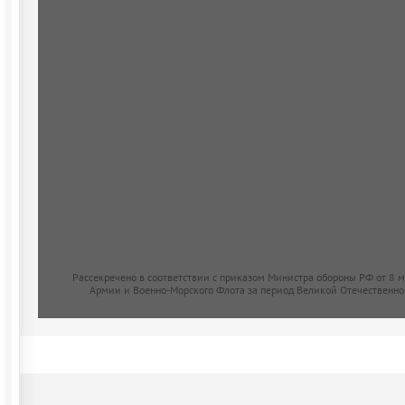
Рассекречено в соответствии с приказом Министра обороны РФ от 8 
Армии и Военно-Морского Флота за период Великой Отечественно