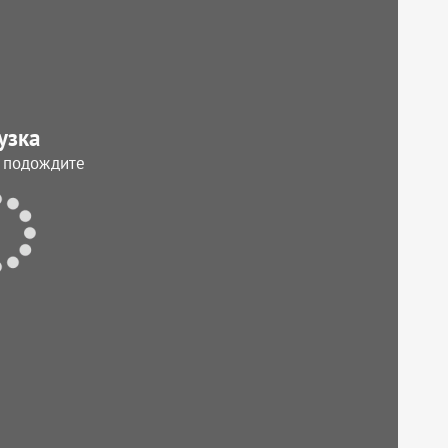
узка
, подождите