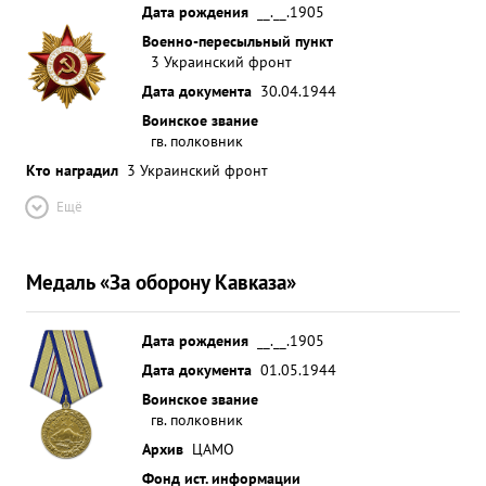
Дата рождения
__.__.1905
организацию взаимодействия родов воиск. к
Военно-пересыльный пункт
подчиненным проявляет жесткую
3 Украинский фронт
требовательность и воспитывает их в духе точного
Дата документа
30.04.1944
и беспрекословного выполнения приказов. За
Воинское звание
умелую разваботку наступательных операции с ...»
гв. полковник
Кто наградил
3 Украинский фронт
Ещё
Медаль «За оборону Кавказа»
Дата рождения
__.__.1905
Дата документа
01.05.1944
Воинское звание
гв. полковник
Архив
ЦАМО
Фонд ист. информации