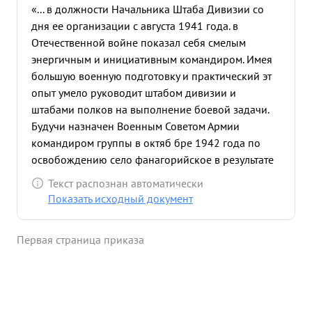
«... в должности Начальника Штаба Дивизии со
дня ее организации с августа 1941 года. в
Отечественной войне показал себя смелым
энергичным и инициативным командиром. Имея
большую военную подготовку и практический эт
опыт умело руководит штабом дивизии и
штабами полков на выполнение боевой задачи.
Будучи назначен Военным Советом Армии
командиром группы в октяб бре 1942 года по
освобождению село фанагорийское в результате
правил ного его личного руководства боевая
Текст распознан автоматически
задача была выполнена в этом бою было
Показать исходный документ
уничтожено свыше тысячи солдат и офицеров. В
октябре и ноябре 1942 г. выполняя приказ по
Первая страница приказа
уничтожению Семаш ховской группировки на
Туапсинском направлении обеспечил управление
частями дивизии и выход 1149 стр. полка в тыл
противника что привело к уничтожению и
разгрому Семашховской группировки противника