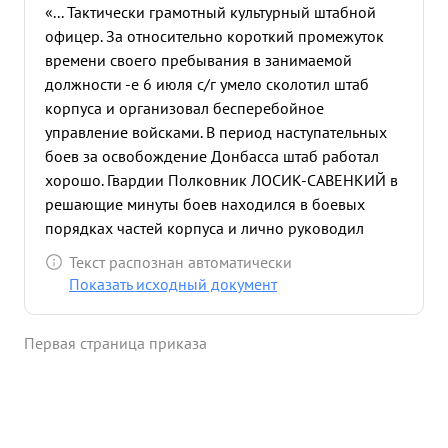
«... Тактически грамотный культурный штабной
офицер. За относительно короткий промежуток
времени своего пребывания в занимаемой
должности -е 6 июля с/г умело сколотил штаб
корпуса и организовал бесперебойное
управление войсками. В период наступательных
боев за освобождение Донбасса штаб работал
хорошо. Гвардии Полковник ЛОСИК-САВЕНКИЙ в
решающие минуты боев находился в боевых
порядках частей корпуса и лично руководил
работой подчиненных штабов обеспечивая
Текст распознан автоматически
организ цию взаимодействие родов войск. в
Показать исходный документ
подчиненным проявляет требовательность и
воспитывает их в духе точного и
Первая страница приказа
беспрекословного выполнения приказов. ...»