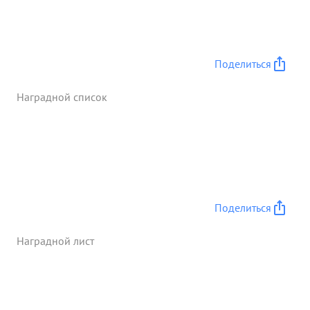
оперативность управления, особенно на
открытом левом фланге корпуса, ежедневное
выполнение задачи дня, ...»
Поделиться
Наградной список
Поделиться
Наградной лист