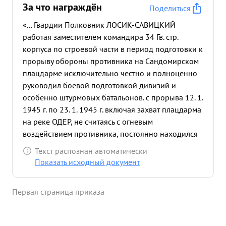
За что награждён
Поделиться
«... Гвардии Полковник ЛОСИК-САВИЦКИЙ
работая заместителем командира 34 Гв. стр.
корпуса по строевой части в период подготовки к
прорыву обороны противника на Сандомирском
плацдарме исключительно честно и полноценно
руководил боевой подготовкой дивизий и
особенно штурмовых батальонов. с прорыва 12. 1.
1945 г. по 23. 1. 1945 г. включая захват плацдарма
на реке ОДЕР, не считаясь с огневым
воздействием противника, постоянно находился
на ПНП, на наиболее ответственных
Текст распознан автоматически
направлениях, координируя действия частей.
Показать исходный документ
проверяя выполнение боевого приказа оказывая
помощь в организации взаимодействия родов
Первая страница приказа
войск, бывая зачастую в боевых порядках
батальонов и рот. Своей самоотверженной
работой обеспечил бесперебойность и