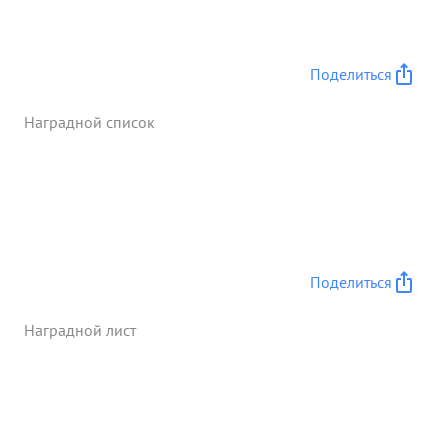
тяжело ранен. За умелое руководство штабами,
обеспечившими Управление ...»
Поделиться
Наградной список
Поделиться
Наградной лист