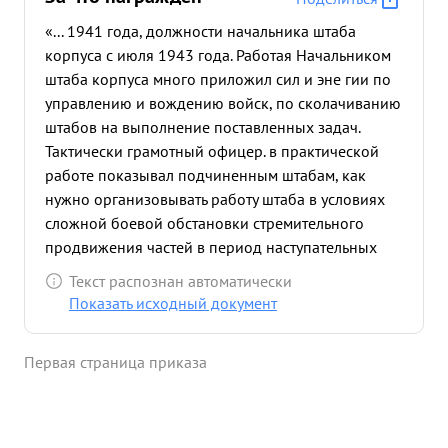
«... 1941 года, должности начальника штаба
корпуса с июля 1943 года. Работая Начальником
штаба корпуса много приложил сил и эне гии по
управлению и вождению войск, по сколачиванию
штабов на выполнение поставленных задач.
Тактически грамотный офицер. в практической
работе показывал подчиненным штабам, как
нужно организовывать работу штаба в условиях
сложной боевой обстановки стремительного
продвижения частей в период наступательных
боев. в боях 14-16 мая 1944 года тов. ДОСИК-
Текст распознан автоматически
САВИЦКИЙ хорошо органи зовал управление
Показать исходный документ
войсками, чем обеспечил операцию корпуса
Когда противник перешел в контрнаступление,
Первая страница приказа
части 203 и 295 Стрелковых дивизий начали
отход. т. ЛОСИК-САВИЦКИЙ находясь на НП
командира 203 СД, организовал пехоту и лично
руководил отражением противника, где был