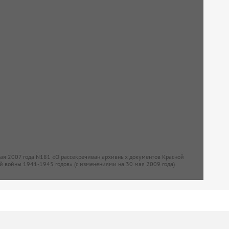
мая 2007 года N181 «О рассекречиван архивных документов Красной
й войны 1941-1945 годов» (с изменениями на 30 мая 2009 года)