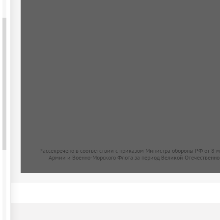
Рассекречено в соответствии с приказом Министра обороны РФ от 8 
Армии и Военно-Морского Флота за период Великой Отечественно