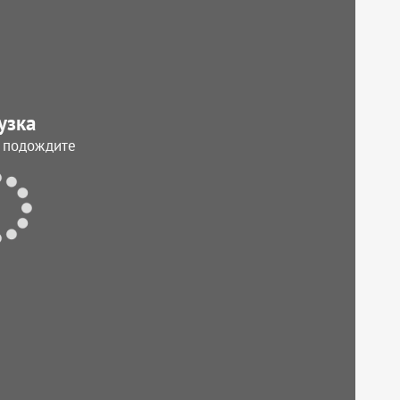
узка
, подождите