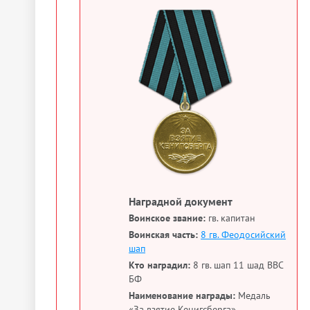
Наградной документ
Воинское звание:
гв. капитан
Воинская часть:
8 гв. Феодосийский
шап
Кто наградил:
8 гв. шап 11 шад ВВС
БФ
Наименование награды:
Медаль
«За взятие Кенигсберга»