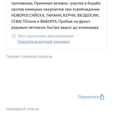
противника. Принимал активно- участие в борьбе
против немецких оккупантов при освобождении
НОВОРОССИЙСКА, ТАМАНИ, КЕРЧИ, ФЕОДОСИИ,
СЕВАСТОполя и ВЫБОРГА. Прибыв на фронт
рядовым летчиком, быстро вырос до командира
АЭ. Эскадрилья под его командованием с ноября
Текст распознан автоматически
43г произвела 587 успешных боевых вылетов на
Показать исходный документ
уничтожение транспортов противника в Черном и
Балтийском морях и на бомбо-штурмовые удары
Первая страница приказа
по переднему краю обороны противника в
КРЫМУ и на Каральском перешейке. Эскадрилия
потоплено: 8 транспортов, 1 тральщик, и
сухогрузных баржи, 12 быстроходных десантных
барж, 3 сторожевых ка- Тера, 3 портовых катера,
4 самоходных понтонных типа
"Зибель"
уничтожено: а танков, вы автомашин, 27
Поделиться
повозок, 5 артиллерийских батарей, 8
минометных батарей и до 3000 человек живой
Наградной список
силы: Подавлен огонь - 20 запит ных точек, сбито