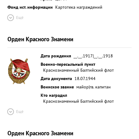
восспитанного им летного состава проказана
Фонд ист. информации
Картотека награждений
смелостью и решител вностью и борьбе с врагом
Ещё
и служит примером Л других. Тов. пысин летает
смело и уверение. Дисциплинирован, морально
устойчив Хороший руководитель примерный
Орден Красного Знамени
офицер. ...»
Дата рождения
__.__.1917|__.__.1918
Военно-пересыльный пункт
Краснознаменный Балтийский флот
Дата документа
18.07.1944
Воинское звание
майор|гв. капитан
Кто наградил
Краснознаменный Балтийский флот
Ещё
Орден Красного Знамени