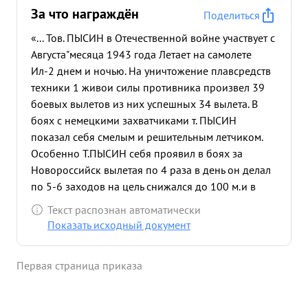
За что награждён
Поделиться
«... Тов. ПЫСИН в Отечественной войне участвует с
Августа"месяца 1943 года Летает на самолете
Ил-2 днем и ночью. На уничтожение плавсредств
техники 1 живои силы противника произвел 39
боевых вылетов из них успешных 34 вылета. В
боях с немецкими захватчиками т. ПЫСИН
показал себя смелым и решительным летчиком.
Особенно Т.ПЫСИН себя проявил в боях за
Новороссийск вылетая по 4 раза в день он делал
по 5-6 заходов на цель снижался до 100 м.и в
упор расстреливал врага Будучи дважды сбитым
Текст распознан автоматически
тов. пысин приходил в полк и снова еще с
Показать исходный документ
большей ненавистью к врагу выполнял боевые
задания. За 13 успешных боевых вылетов тов.
Первая страница приказа
.пысин награжден орденом "КРАСНОЕ ЗНАМЯ . с
Но. орл м-ца 1943 г. в период борьбы за КРЫМ
тов. .пыси- командует эскадрильей и умело