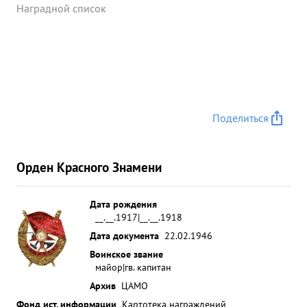
Наградной список
Поделиться
Орден Красного Знамени
Дата рождения
__.__.1917|__.__.1918
Дата документа
22.02.1946
Воинское звание
майор|гв. капитан
Архив
ЦАМО
Фонд ист. информации
Картотека награждений