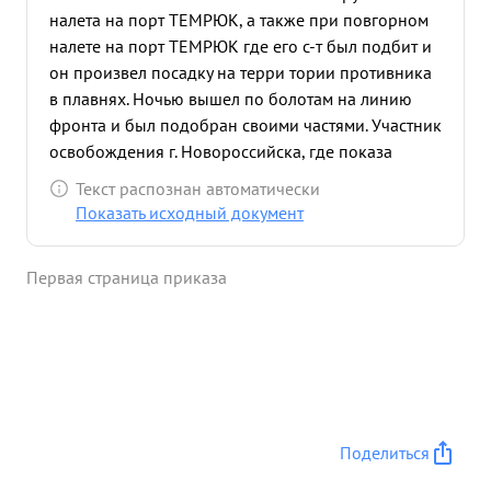
налета на порт ТЕМРЮК, а также при повгорном
налете на порт ТЕМРЮК где его с-т был подбит и
он произвел посадку на терри тории противника
в плавнях. Ночью вышел по болотам на линию
фронта и был подобран своими частями. Участник
освобождения г. Новороссийска, где показа
Лично тов. пыси уничтожил: плавсретовт
Текст распознан автоматически
единицы, автомашин 1, огневых точек - 3, живой
Показать исходный документ
силы 85 человек, взорван склад с боезапасом,
вызвано 4 пожара. в боях за освобождение
Первая страница приказа
Новороссийска тов. ПЫСИН показал
исключительную смелость делая по 5-6 заходов,
снижаясь 20100 м. пушечно-пулеметным огнем
уничтожая живую силу и технику врага. в одном из
полетов заметил, что сильный огонь МЗА мешает
сзади идущим с-та атаковывать цель. Смелой
атакои и метким огнем подавил огневые точки
Поделиться
МЗА, тем самым дал возможность эффективно