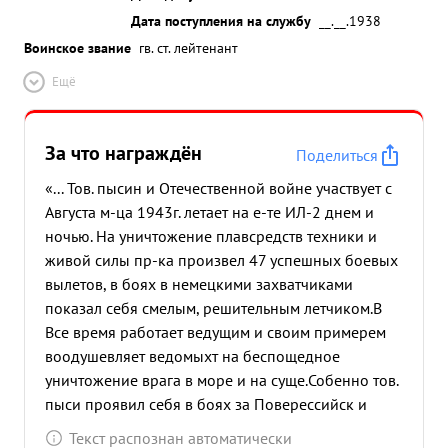
Дата поступления на службу
__.__.1938
Воинское звание
гв. ст. лейтенант
Ещё
За что награждён
Поделиться
«... Тов. пысин и Отечественной войне участвует с
Августа м-ца 1943г. летает на е-те ИЛ-2 днем и
ночью. На уничтожение плавсредств техники и
живой силы пр-ка произвел 47 успешных боевых
вылетов, в боях в немецкими захватчиками
показал себя смелым, решительным летчиком.В
Все время работает ведущим и своим примерем
воодушевляет ведомыхт на беспощедное
уничтожение врага в море и на суще.Собенно тов.
пыси проявил себя в боях за Поверессийск и
освобождение Крымского п/о. Вылетая по 3-4
Текст распознан автоматически