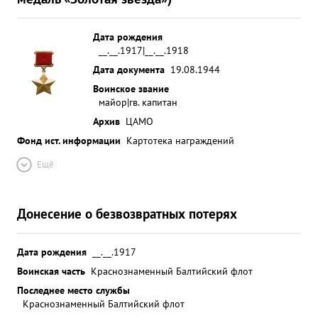
Сбил и самолета "Га-140", "Ме-109" в период
освобождения Карельского Перешейка с 10.по
21. 06.44г произвел 12 успешных боевых вылетов
Дата рождения
__.__.1917|__.__.1918
. Лично ротопил: в транспорта общим
Дата документа
19.08.1944
водоизмещением 4 000 тонн, тральщик, Гвардии
капитан Лыоин-мастер низкого бомбометания,
Воинское звание
майор|гв. капитан
Способный командир АЭ. Успешно передает свой
Архив
ЦАМО
боевой опыт летчикам - умело водит их в бой. ...»
Фонд ист. информации
Картотека награждений
Ещё
Донесение о безвозвратных потерях
Дата рождения
__.__.1917
Воинская часть
Краснознаменный Балтийский флот
Последнее место службы
Краснознаменный Балтийский флот