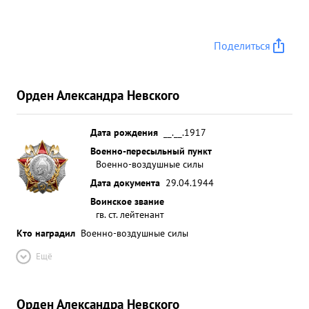
40 70 солдат и офицеров быстро собрал группы,
организовал оборону и истребители противника
Поделиться
не могли подоити к группе группа без потерь
пришла на аэродром. ...»
Орден Александра Невского
Дата рождения
__.__.1917
Военно-пересыльный пункт
Военно-воздушные силы
Дата документа
29.04.1944
Воинское звание
гв. ст. лейтенант
Кто наградил
Военно-воздушные силы
Ещё
Орден Александра Невского