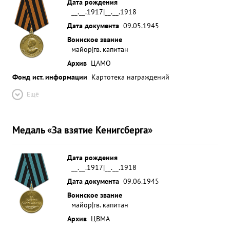
Дата рождения
__.__.1917|__.__.1918
Дата документа
09.05.1945
Воинское звание
майор|гв. капитан
Архив
ЦАМО
Фонд ист. информации
Картотека награждений
Ещё
Медаль «За взятие Кенигсберга»
Дата рождения
__.__.1917|__.__.1918
Дата документа
09.06.1945
Воинское звание
майор|гв. капитан
Архив
ЦВМА