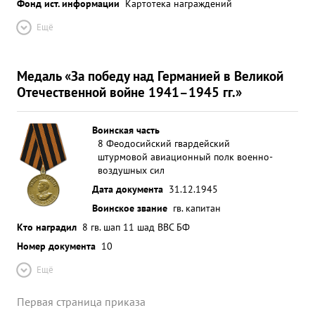
Фонд ист. информации
Картотека награждений
Ещё
Медаль «За победу над Германией в Великой
Отечественной войне 1941–1945 гг.»
Воинская часть
8 Феодосийский гвардейский
штурмовой авиационный полк военно-
воздушных сил
Дата документа
31.12.1945
Воинское звание
гв. капитан
Кто наградил
8 гв. шап 11 шад ВВС БФ
Номер документа
10
Ещё
Первая страница приказа