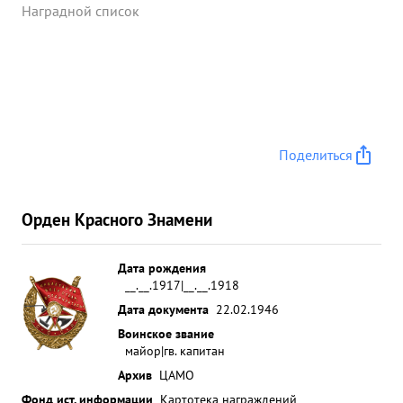
Наградной список
Поделиться
Орден Красного Знамени
Дата рождения
__.__.1917|__.__.1918
Дата документа
22.02.1946
Воинское звание
майор|гв. капитан
Архив
ЦАМО
Фонд ист. информации
Картотека награждений