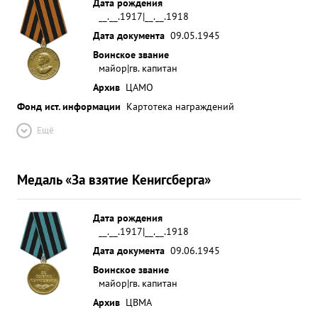
Дата рождения
__.__.1917|__.__.1918
Дата документа
09.05.1945
Воинское звание
майор|гв. капитан
Архив
ЦАМО
Фонд ист. информации
Картотека награждений
Ещё
Медаль «За взятие Кенигсберга»
Дата рождения
__.__.1917|__.__.1918
Дата документа
09.06.1945
Воинское звание
майор|гв. капитан
Архив
ЦВМА