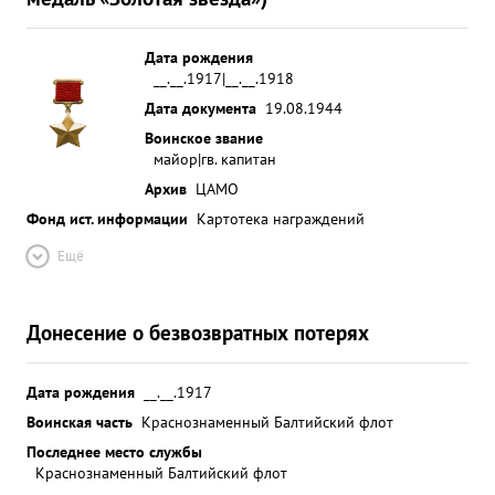
Сбил и самолета "Га-140", "Ме-109" в период
освобождения Карельского Перешейка с 10.по
21. 06.44г произвел 12 успешных боевых вылетов
Дата рождения
__.__.1917|__.__.1918
. Лично ротопил: в транспорта общим
Дата документа
19.08.1944
водоизмещением 4 000 тонн, тральщик, Гвардии
капитан Лыоин-мастер низкого бомбометания,
Воинское звание
майор|гв. капитан
Способный командир АЭ. Успешно передает свой
Архив
ЦАМО
боевой опыт летчикам - умело водит их в бой. ...»
Фонд ист. информации
Картотека награждений
Ещё
Донесение о безвозвратных потерях
Дата рождения
__.__.1917
Воинская часть
Краснознаменный Балтийский флот
Последнее место службы
Краснознаменный Балтийский флот