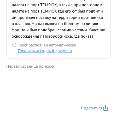
налета на порт ТЕМРЮК, а также при повгорном
налете на порт ТЕМРЮК где его с-т был подбит и
он произвел посадку на терри тории противника
в плавнях. Ночью вышел по болотам на линию
фронта и был подобран своими частями. Участник
освобождения г. Новороссийска, где показа
Лично тов. пыси уничтожил: плавсретовт
Текст распознан автоматически
единицы, автомашин 1, огневых точек - 3, живой
Показать исходный документ
силы 85 человек, взорван склад с боезапасом,
вызвано 4 пожара. в боях за освобождение
Первая страница приказа
Новороссийска тов. ПЫСИН показал
исключительную смелость делая по 5-6 заходов,
снижаясь 20100 м. пушечно-пулеметным огнем
уничтожая живую силу и технику врага. в одном из
полетов заметил, что сильный огонь МЗА мешает
сзади идущим с-та атаковывать цель. Смелой
атакои и метким огнем подавил огневые точки
Поделиться
МЗА, тем самым дал возможность эффективно