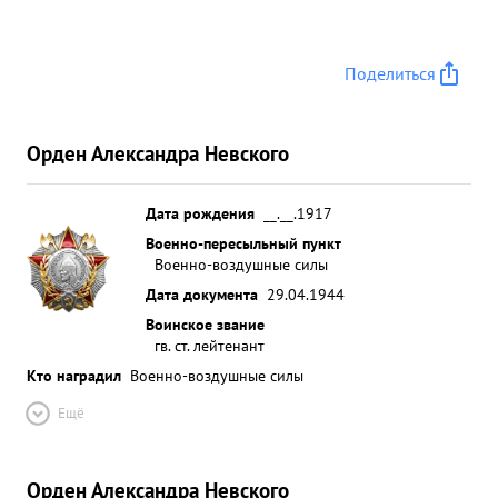
40 70 солдат и офицеров быстро собрал группы,
организовал оборону и истребители противника
Поделиться
не могли подоити к группе группа без потерь
пришла на аэродром. ...»
Орден Александра Невского
Дата рождения
__.__.1917
Военно-пересыльный пункт
Военно-воздушные силы
Дата документа
29.04.1944
Воинское звание
гв. ст. лейтенант
Кто наградил
Военно-воздушные силы
Ещё
Орден Александра Невского