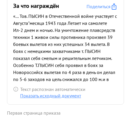
За что награждён
Поделиться
«... Тов. ПЫСИН в Отечественной войне участвует с
Августа"месяца 1943 года Летает на самолете
Ил-2 днем и ночью. На уничтожение плавсредств
техники 1 живои силы противника произвел 39
боевых вылетов из них успешных 34 вылета. В
боях с немецкими захватчиками т. ПЫСИН
показал себя смелым и решительным летчиком.
Особенно Т.ПЫСИН себя проявил в боях за
Новороссийск вылетая по 4 раза в день он делал
по 5-6 заходов на цель снижался до 100 м.и в
упор расстреливал врага Будучи дважды сбитым
Текст распознан автоматически
тов. пысин приходил в полк и снова еще с
Показать исходный документ
большей ненавистью к врагу выполнял боевые
задания. За 13 успешных боевых вылетов тов.
Первая страница приказа
.пысин награжден орденом "КРАСНОЕ ЗНАМЯ . с
Но. орл м-ца 1943 г. в период борьбы за КРЫМ
тов. .пыси- командует эскадрильей и умело