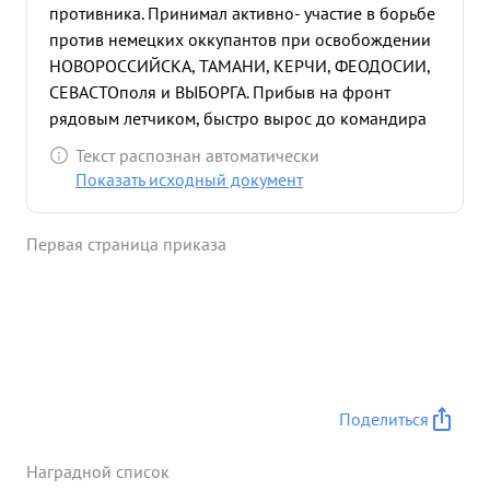
противника. Принимал активно- участие в борьбе
против немецких оккупантов при освобождении
НОВОРОССИЙСКА, ТАМАНИ, КЕРЧИ, ФЕОДОСИИ,
СЕВАСТОполя и ВЫБОРГА. Прибыв на фронт
рядовым летчиком, быстро вырос до командира
АЭ. Эскадрилья под его командованием с ноября
Текст распознан автоматически
43г произвела 587 успешных боевых вылетов на
Показать исходный документ
уничтожение транспортов противника в Черном и
Балтийском морях и на бомбо-штурмовые удары
Первая страница приказа
по переднему краю обороны противника в
КРЫМУ и на Каральском перешейке. Эскадрилия
потоплено: 8 транспортов, 1 тральщик, и
сухогрузных баржи, 12 быстроходных десантных
барж, 3 сторожевых ка- Тера, 3 портовых катера,
4 самоходных понтонных типа
"Зибель"
уничтожено: а танков, вы автомашин, 27
Поделиться
повозок, 5 артиллерийских батарей, 8
минометных батарей и до 3000 человек живой
Наградной список
силы: Подавлен огонь - 20 запит ных точек, сбито