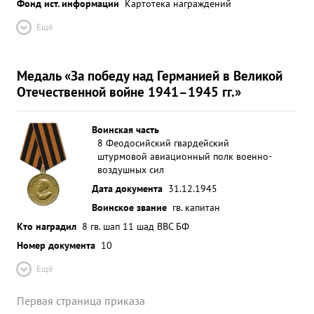
Фонд ист. информации
Картотека награждений
Ещё
Медаль «За победу над Германией в Великой
Отечественной войне 1941–1945 гг.»
Воинская часть
8 Феодосийский гвардейский
штурмовой авиационный полк военно-
воздушных сил
Дата документа
31.12.1945
Воинское звание
гв. капитан
Кто наградил
8 гв. шап 11 шад ВВС БФ
Номер документа
10
Ещё
Первая страница приказа