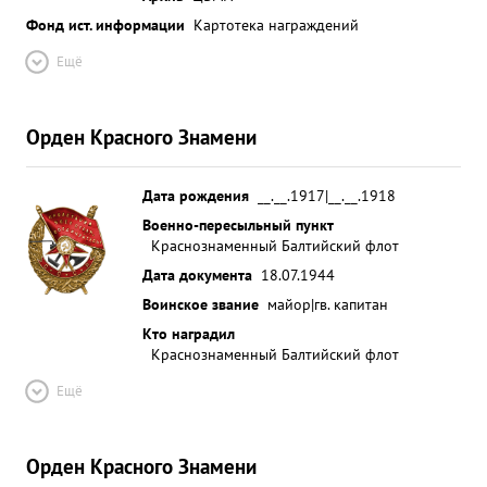
восспитанного им летного состава проказана
Фонд ист. информации
Картотека награждений
смелостью и решител вностью и борьбе с врагом
Ещё
и служит примером Л других. Тов. пысин летает
смело и уверение. Дисциплинирован, морально
устойчив Хороший руководитель примерный
Орден Красного Знамени
офицер. ...»
Дата рождения
__.__.1917|__.__.1918
Военно-пересыльный пункт
Краснознаменный Балтийский флот
Дата документа
18.07.1944
Воинское звание
майор|гв. капитан
Кто наградил
Краснознаменный Балтийский флот
Ещё
Орден Красного Знамени