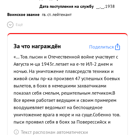
Дата поступления на службу
__.__.1938
Воинское звание
гв. ст. лейтенант
Ещё
За что награждён
Поделиться
«... Тов. пысин и Отечественной войне участвует с
Августа м-ца 1943г. летает на е-те ИЛ-2 днем и
ночью. На уничтожение плавсредств техники и
живой силы пр-ка произвел 47 успешных боевых
вылетов, в боях в немецкими захватчиками
показал себя смелым, решительным летчиком.В
Все время работает ведущим и своим примерем
воодушевляет ведомыхт на беспощедное
уничтожение врага в море и на суще.Собенно тов.
пыси проявил себя в боях за Поверессийск и
освобождение Крымского п/о. Вылетая по 3-4
Текст распознан автоматически