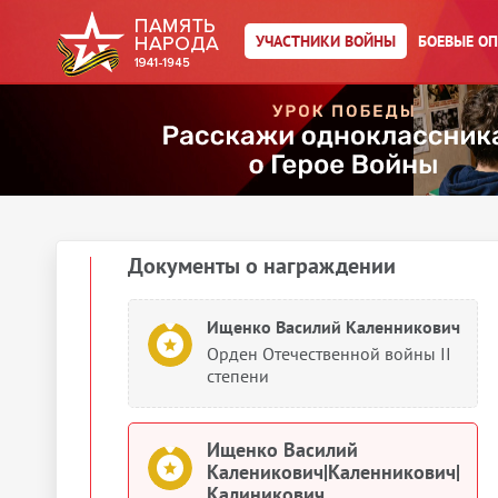
Орден Красного Знамени
УЧАСТНИКИ ВОЙНЫ
БОЕВЫЕ О
Ищенко Василий Каленикович|
Каленникович|Калиникович
Медаль «За оборону
Ленинграда»
1943
Документы о награждении
Ищенко Василий Каленникович
Орден Отечественной войны II
степени
Ищенко Василий
Каленикович|Каленникович|
Калиникович