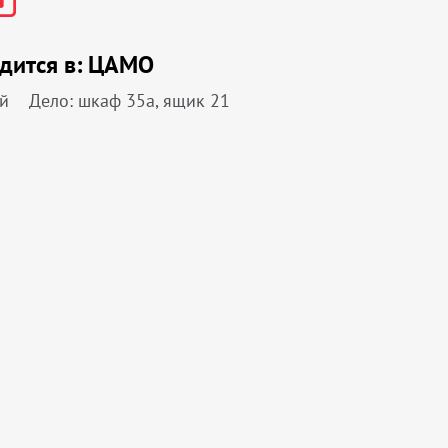
дится в:
ЦАМО
й
Дело: шкаф 35а, ящик 21