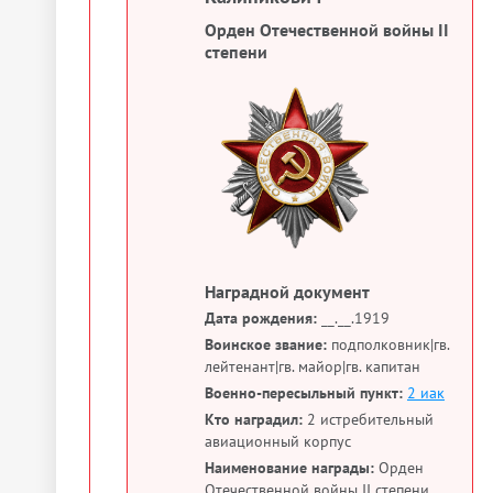
Орден Отечественной войны II
степени
Наградной документ
Дата рождения:
__.__.1919
Воинское звание:
подполковник|гв.
лейтенант|гв. майор|гв. капитан
Военно-пересыльный пункт:
2 иак
Кто наградил:
2 истребительный
авиационный корпус
Наименование награды:
Орден
Отечественной войны II степени