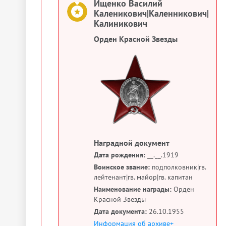
Ищенко Василий
Каленикович|Каленникович|
Калиникович
Орден Красной Звезды
Наградной документ
Дата рождения:
__.__.1919
Воинское звание:
подполковник|гв.
лейтенант|гв. майор|гв. капитан
Наименование награды:
Орден
Красной Звезды
Дата документа:
26.10.1955
Информация об архиве+