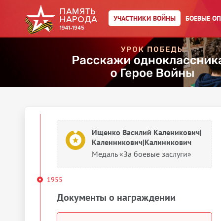
УЧАСТНИКИ ВОЙНЫ
БОЕВЫЕ О
Ищенко Василий Каленикович|
Каленникович|Калиникович
Медаль «За освобождение
Праги»
1950
Документы о награждении
Ищенко Василий Каленикович|
Каленникович|Калиникович
Медаль «За боевые заслуги»
1955
Документы о награждении