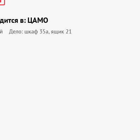
дится в:
ЦАМО
й
Дело: шкаф 35а, ящик 21