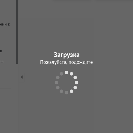
нии г.
 в
Загрузка
Пожалуйста, подождите
ла