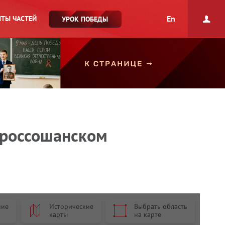
En
ТЫ ЧАСТЕЙ
УРОК ПОБЕДЫ
-россошанском
ние
Исторические
Выбрать область
карты
на карте