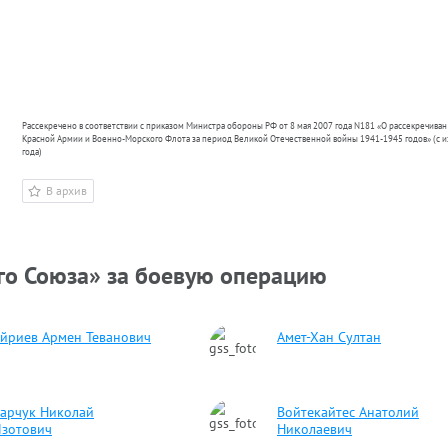
Рассекречено в соответствии с приказом Министра обороны РФ от 8 мая 2007 года N181 «О рассекречива
Красной Армии и Военно-Морского Флота за период Великой Отечественной войны 1941-1945 годов» (с 
года)
В архив
го Союза» за боевую операцию
йриев Армен Теванович
Амет-Хан Султан
в
арчук Николай
Войтекайтес Анатолий
зотович
Николаевич