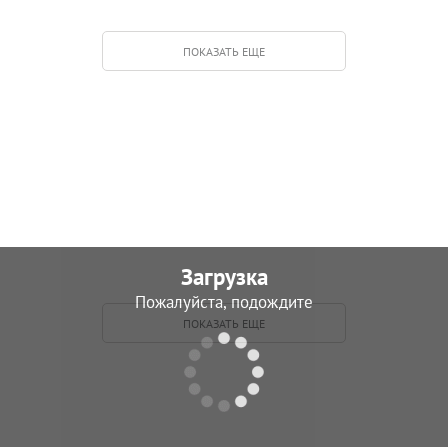
озаченко Петр
Колесниченко Василий
ПОКАЗАТЬ ЕЩЕ
онстантинович
Ефремович
обанов Андрей
Никифоров Константин
ригорьевич
Степанович
глоблин Иван
Павлов Александр
асильевич
Георгиевич
етров Николай
Рогожин Василий
Загрузка
еменович
Александрович
Пожалуйста, подождите
ПОКАЗАТЬ ЕЩЕ
толярчук Флор
Тихомолов Борис
встафьевич
Ермилович
ернопятов Георгий
Шишов Владимир
ладимирович
Александрович