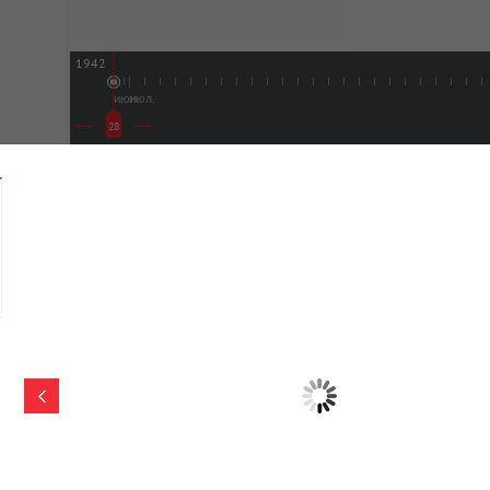
1942
Сохранить и закрыть
Применить
июн.
июл.
28