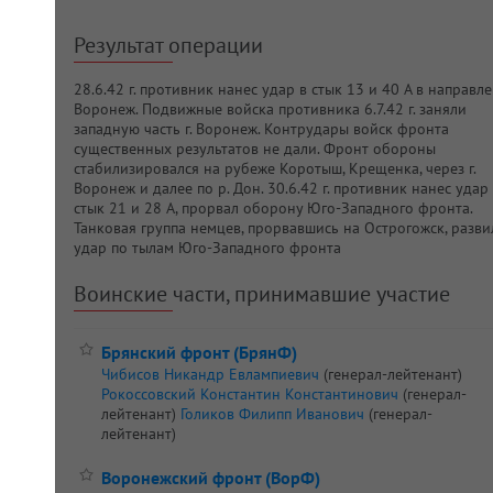
Результат операции
28.6.42 г. противник нанес удар в стык 13 и 40 А в направле
Воронеж. Подвижные войска противника 6.7.42 г. заняли
западную часть г. Воронеж. Контрудары войск фронта
существенных результатов не дали. Фронт обороны
стабилизировался на рубеже Коротыш, Крещенка, через г.
Воронеж и далее по р. Дон. 30.6.42 г. противник нанес удар
стык 21 и 28 А, прорвал оборону Юго-Западного фронта.
Танковая группа немцев, прорвавшись на Острогожск, разви
удар по тылам Юго-Западного фронта
Воинские части, принимавшие участие
Брянский фронт (БрянФ)
Чибисов Никандр Евлампиевич
(генерал-лейтенант)
Рокоссовский Константин Константинович
(генерал-
лейтенант)
Голиков Филипп Иванович
(генерал-
лейтенант)
Воронежский фронт (ВорФ)